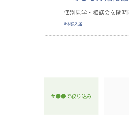
学校法人明星学園
関東福祉専門学校
国際
個別見学・相談会を随時
特定非営利活動法人ファイアーレッズメディカルスポーツク
#体験入居
その他
Mediclude
株式会社アジアメデカ元気事業団
特定非営利活動法人共生フォーラム
一般社団法人
株式会社エネクト
株式会社 G.com R＆M
＃●●で絞り込み
海外
海外グループ会社
美迪克（上海）商务咨询有限公司
共生（大連）商務諮詢