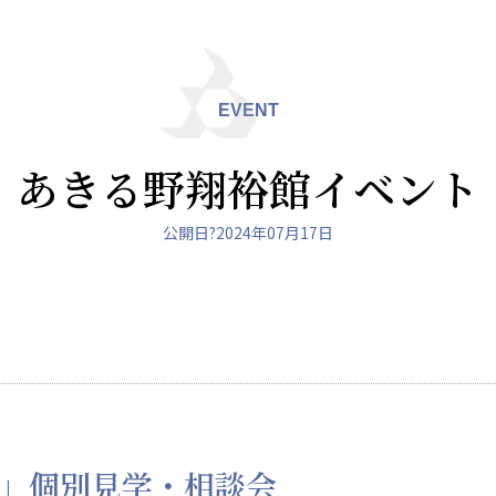
EVENT
あきる野翔裕館イベント
ュニティ
医療法人 共生会
医療法人社団 鴻愛
ク
松園病院介護医療院
こうのす共生病
松園第二病院
OKP with Lif
公開日?2024年07月17日
複合ケアセンターまつぞの
こうのすナーシ
あげお共生の家
」個別見学・相談会