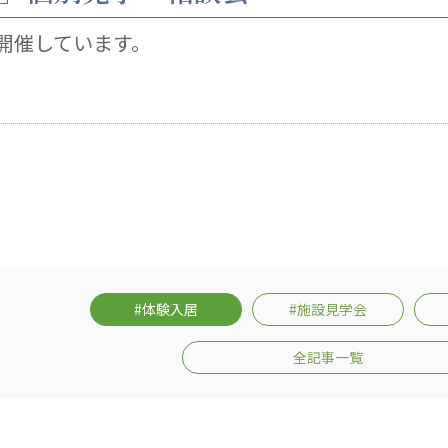
医療専門学校
浦和学院高等学校
明星幼稚園
開催しています。
ラブ
特定非営利活動法人アート応援隊
株式会社フラワーコミュニティ放送
Medicare Lead Japa
フードラボジャパン
特定非営利活動法人日本医療福祉機構
#体験入居
#施設見学会
全記事一覧
有限公司
台灣善合股份有限公司
Angkor-Japan Friendship