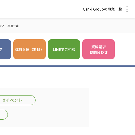
Genki Groupの事業一覧
＞＞
空室一覧
資料請求
学
体験入居（無料）
LINEでご相談
お問合わせ
 爽やかな風沖縄
株式会社 鷹揚館
風 中部エリア
鷹揚館
風 那覇エリア
#イベント
社会福祉法人 福ふく
株式会社 せきれい
福ふく
せきれい