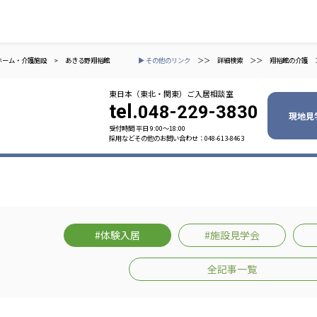
ホーム・介護施設
>
あきる野翔裕館
▶ その他のリンク
＞＞
詳細検索
＞＞
翔裕館の介護
東日本（東北・関東）ご入居相談室
tel.
048-229-3830
現地見
受付時間 平日 9:00〜18:00
採用などその他のお問い合わせ：048-613-8463
ャパン
一般社団法人 日本高齢者福祉協会
株式会社
技研
日本高齢者福祉協会
爽やかな
爽やかな
ーションズ
#体験入居
#施設見学会
元気事業団
株式会社 爽やかな風九州
株式会社 七星
全記事一覧
業団
爽やかな風九州
七星