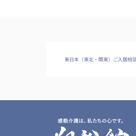
クヴィアン小学校・カンボジア日本友好共生クヴィアン中学校
海外子会社・合弁会社
瀋陽長者会
上海介護施設
広州谷豊園
東日本（東北・関東）ご入居相