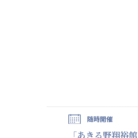
心の会
医療（共に生きる仲間達）
医療法人社団 美翔会
医療法人社団 デンタルケアコミ
聖心美容クリニック
フォレストデンタルクリニッ
S-Labo（渋谷院）
随時開催
教育（共に生きる仲間達）
「あきる野翔裕館