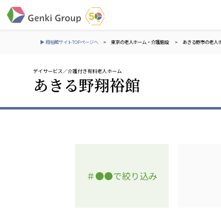
▶ 翔裕館サイトTOPページへ
>
東京の老人ホーム・介護施設
>
あきる野市の老人
デイサービス
介護付き有料老人ホーム
介護・福祉
あきる野翔裕館
社会福祉法人 元気村グループ
株式会社 サンガジ
社会福祉法人元気村
株式会社日本遮蔽
社会福祉法人長寿村
サンガ共同組合
社会福祉法人長寿の里
株式会社Genkiリレ
社会福祉法人長寿の森
社会福祉法人杜の村
＃●●で絞り込み
社会福祉法人 共生会
株式会社 アジアメデカ
特別養護老人ホーム 共生の家
アジアメデカ元気事
社会福祉法人 心の会