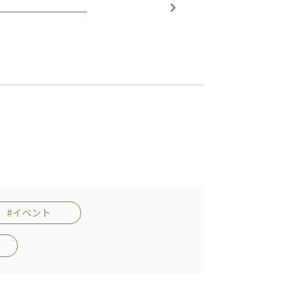
志学会高等学校
n
株式会社日本医科学研究所
株式会社アメックファーマシー
#イベント
 International Hospital