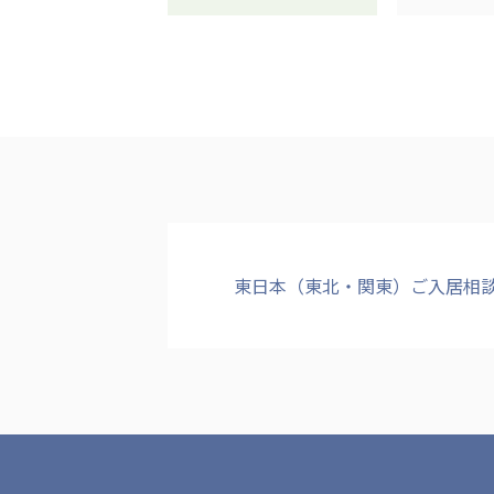
クヴィアン小学校・カンボジア日本友好共生クヴィアン中学校
海外子会社・合弁会社
瀋陽長者会
上海介護施設
広州谷豊園
東日本（東北・関東）ご入居相