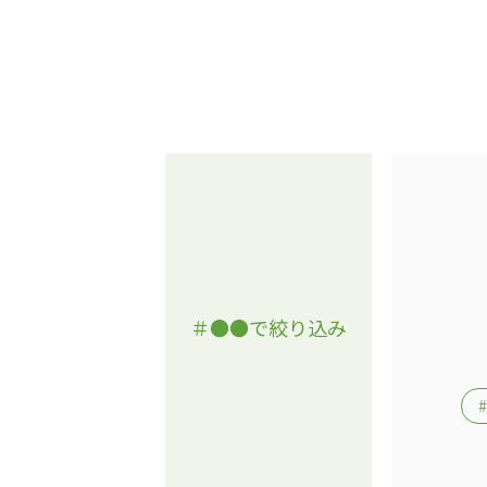
学校法人明星学園
関東福祉専門学校
国際
特定非営利活動法人ファイアーレッズメディカルスポーツク
その他
Mediclude
株式会社アジアメデカ元気事業団
特定非営利活動法人共生フォーラム
一般社団法人
株式会社エネクト
株式会社 G.com R＆M
＃●●で絞り込み
海外
海外グループ会社
美迪克（上海）商务咨询有限公司
共生（大連）商務諮詢