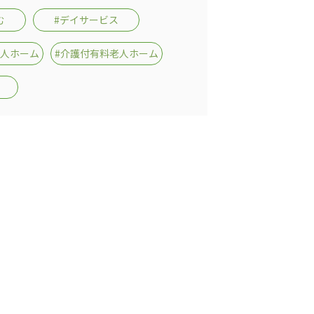
む
#デイサービス
老人ホーム
#介護付有料老人ホーム
会
医療法人 京都翔医会
院
西京都病院
e クリニック
西京都クリニック
ングホーム共生園
洛桂の郷
桂寿の郷
訪問看護ステーション秋桜
上桂の郷
ファミリエール吉祥院