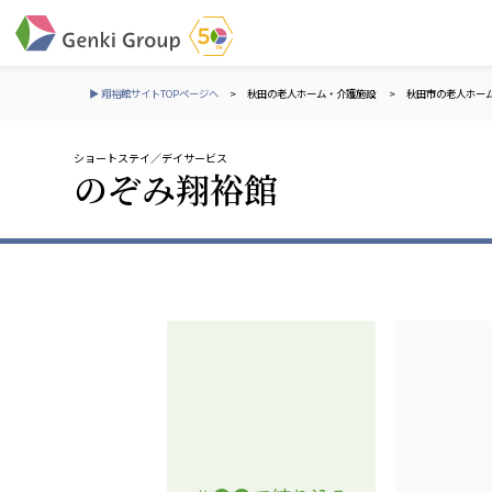
▶ 翔裕館サイトTOPページへ
>
秋田の老人ホーム・介護施設
>
秋田市の老人ホー
ショートステイ
デイサービス
介護・福祉
のぞみ翔裕館
社会福祉法人 元気村グループ
株式会社 サンガジ
社会福祉法人元気村
株式会社日本遮蔽
社会福祉法人長寿村
サンガ共同組合
社会福祉法人長寿の里
株式会社Genkiリレ
社会福祉法人長寿の森
社会福祉法人杜の村
社会福祉法人 共生会
株式会社 アジアメデカ
特別養護老人ホーム 共生の家
アジアメデカ元気事
社会福祉法人 心の会