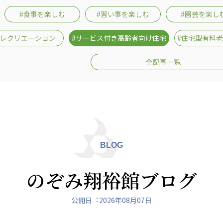
#食事を楽しむ
#習い事を楽しむ
#園芸を楽し
#レクリエーション
#サービス付き高齢者向け住宅
#住宅型有料
全記事一覧
ュニティ
医療法人 共生会
医療法人社団 鴻愛
ク
松園病院介護医療院
こうのす共生病
松園第二病院
OKP with Lif
複合ケアセンターまつぞの
こうのすナーシ
あげお共生の家
BLOG
のぞみ翔裕館ブログ
公開日︓2026年08月07日