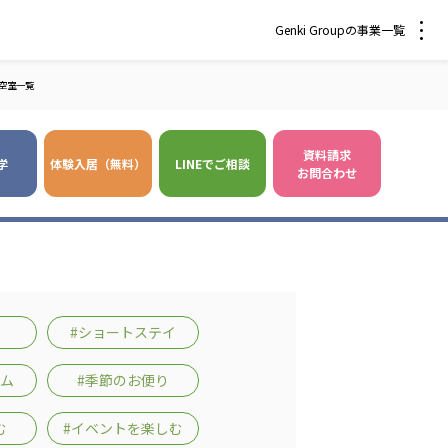
Genki Groupの事業一覧
空室一覧
資料請求
学
体験入居（無料）
LINEでご相談
お問合わせ
 爽やかな風沖縄
株式会社 鷹揚館
風 中部エリア
鷹揚館
風 那覇エリア
#ショートステイ
社会福祉法人 福ふく
株式会社 せきれい
ーム
#季節のお便り
福ふく
せきれい
む
#イベントを楽しむ