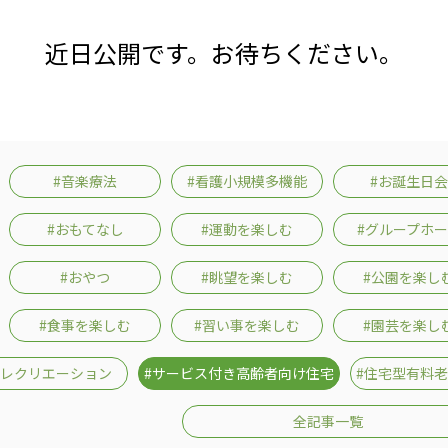
医療専門学校
浦和学院高等学校
明星幼稚園
近日公開です。お待ちください。
ラブ
特定非営利活動法人アート応援隊
#音楽療法
#看護小規模多機能
#お誕生日会
株式会社フラワーコミュニティ放送
Medicare Lead Japa
フードラボジャパン
特定非営利活動法人日本医療福祉機構
#おもてなし
#運動を楽しむ
#グループホ
#おやつ
#眺望を楽しむ
#公園を楽し
#食事を楽しむ
#習い事を楽しむ
#園芸を楽し
#レクリエーション
#サービス付き高齢者向け住宅
#住宅型有料
全記事一覧
有限公司
台灣善合股份有限公司
Angkor-Japan Friendship