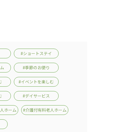
志学会高等学校
#ショートステイ
n
株式会社日本医科学研究所
株式会社アメックファーマシー
ーム
#季節のお便り
む
#イベントを楽しむ
む
#デイサービス
老人ホーム
#介護付有料老人ホーム
 International Hospital