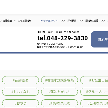
ム・介護施設
>
のぞみ翔裕館
▶ その他のリンク
＞＞
詳細検索
＞＞
翔裕館の介護
＞＞
東日本（東北・関東）ご入居相談室
tel.
048-229-3830
現地見
受付時間 平日 9:00〜18:00
採用などその他のお問い合わせ：048-613-8463
ャパン
一般社団法人 日本高齢者福祉協会
株式会社
技研
日本高齢者福祉協会
爽やかな
爽やかな
ーションズ
#音楽療法
#看護小規模多機能
#お誕生日会
元気事業団
株式会社 爽やかな風九州
株式会社 七星
#おもてなし
#運動を楽しむ
#グループホ
業団
爽やかな風九州
七星
#おやつ
#眺望を楽しむ
#公園を楽し