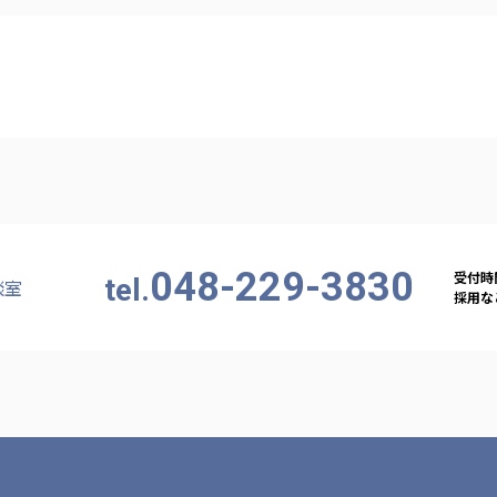
カンボジア日本友好技術教育センター
NGO共生の家
G
048-229-3830
受付時間
tel.
談室
採用など