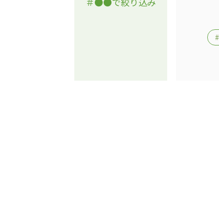
＃●●で絞り込み
心の会
医療（共に生きる仲間達）
医療法人社団 美翔会
医療法人社団 デンタルケアコミ
聖心美容クリニック
フォレストデンタルクリニッ
S-Labo（渋谷院）
教育（共に生きる仲間達）