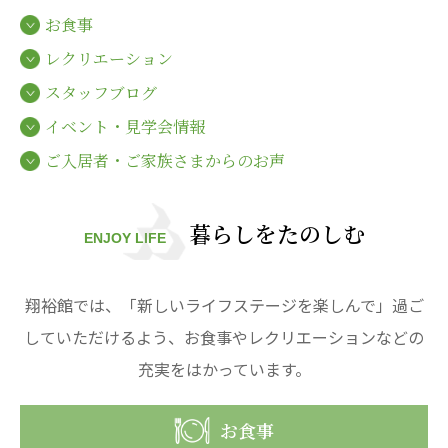
心の会
お食事
医療（共に生きる仲間達）
レクリエーション
医療法人社団 美翔会
スタッフブログ
聖心美容クリニック
イベント・見学会情報
S-Labo（渋谷院）
ご入居者・ご家族さまからのお声
医療法人社団 デンタルケアコミュニティ
フォレストデンタルクリニック
暮らしをたのしむ
ENJOY LIFE
医療法人 共生会
松園病院介護医療院
松園第二病院
翔裕館では、「新しいライフステージを楽しんで」過ご
複合ケアセンターまつぞの
していただけるよう、お食事やレクリエーションなどの
充実をはかっています。
医療法人社団 鴻愛会
こうのす共生病院
OKP with Life クリニック
お食事
こうのすナーシングホーム共生園