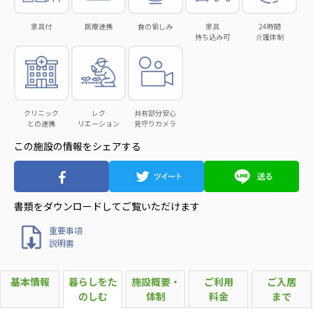
日本高齢者福祉協会
家具付
医療連携
食の愉しみ
家具
24時間
持ち込み可
介護体制
株式会社 爽やかな風沖縄
株式会社 鷹揚館
爽やかな風 中部エリア
鷹揚館
爽やかな風 那覇エリア
社会福祉法人 共生会
クリニック
レク
共有部分安心
との連携
リエーション
見守りカメラ
特別養護老人ホーム 共生の家
この施設の情報をシェアする
株式会社 アジアメデカ元気事業団
アジアメデカ元気事業団
株式会社 爽やかな風九州
株式会社 七星
書類をダウンロードして
ご覧いただけます
爽やかな風九州
七星
重要事項
説明書
社会福祉法人 福ふく
株式会社 せきれい
福ふく
せきれい
基本情報
暮らしをた
施設概要・
ご利用
ご入居
のしむ
体制
料金
まで
社会福祉法人 心の会