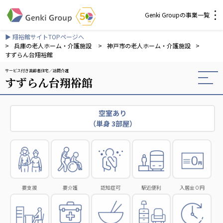
Genki Groupの事業一覧
▶ 翔裕館サイトTOPページへ
介護・福祉
>
兵庫の老人ホーム・介護施設
>
神戸市の老人ホーム・介護施設
>
すずらん台翔裕館
サービス付き高齢者住宅
訪問介護
社会福祉法人 元気村グループ
すずらん台翔裕館
社会福祉法人元気村
社会福祉法人長寿村
社会福祉法人長寿の里
空室あり
（単身 3部屋）
社会福祉法人長寿の森
社会福祉法人杜の村
株式会社 サンガジャパン
株式会社日本遮蔽技研
サンガ共同組合
要支援
要介護
認知症可
駅近便利
入居金０円
株式会社Genkiリレーションズ
一般社団法人 日本高齢者福祉協会