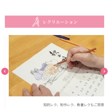
株式会社エネクト
株式会社 G.com R＆M
海外
レクリエーション
海外グループ会社
美迪克（上海）商务咨询有限公司
共生（大連）商務諮詢有限公司
台灣善合股份有限公司
Angkor-Japan Friendship International
Hospital
クヴィアン小学校・カンボジア日本友好共生クヴ
ィアン中学校
カンボジア日本友好技術教育センター
NGO共生の家
G-COM JOINT STOCK COMPANY
海外子会社・合弁会社
瀋陽長者会
ます
知的レク、制作レク、教養レクもご用意
上海介護施設