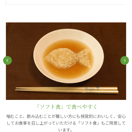
ーツクラブ
特定非営利活動法人アート応援隊
その他
Mediclude
株式会社アジアメデカ元気事業団
株式会社フラワーコミュニティ放送
Medicare Lead Japan
株式会社日本医科学研究所
特定非営利活動法人共生フォーラム
一般社団法人フードラボジャパン
「ソフト食」で食べやすく
特定非営利活動法人日本医療福祉機構
立開
噛むこと、飲み込むことが難しい方にも視覚的においしく、安心
ゼ
してお食事を召し上がっていただける「ソフト食」もご用意して
株式会社アメックファーマシー
います。