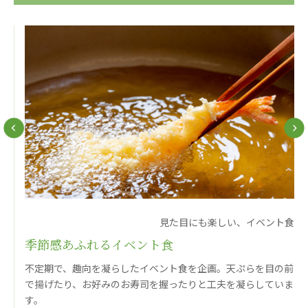
あげお共生の家
医療法人 京都翔医会
西京都病院
西京都クリニック
洛桂の郷
桂寿の郷
訪問看護ステーション秋桜
上桂の郷
ファミリエール吉祥院
教育（共に生きる仲間達）
学校法人明星学園
関東福祉専門学校
提供
見た目にも楽しい、イベント食
季節感あふれるイベント食
国際医療専門学校
浦和学院高等学校
す。
不定期で、趣向を凝らしたイベント食を企画。天ぷらを目の前
明星幼稚園
志学会高等学校
で揚げたり、お好みのお寿司を握ったりと工夫を凝らしていま
す。
特定非営利活動法人ファイアーレッズメディカルスポ