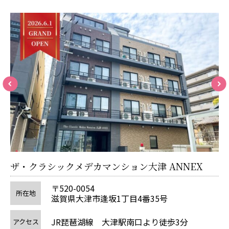
ザ
ザ・クラシックメデカマンション大津 ANNEX
〒520-0054
所在地
滋賀県大津市逢坂1丁目4番35号
ア
JR琵琶湖線 大津駅南口より徒歩3分
アクセス