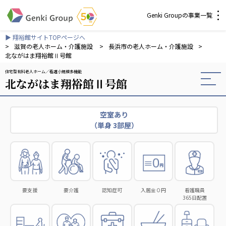
Genki Groupの事業一覧
▶ 翔裕館サイトTOPページへ
介護・福祉
>
滋賀の老人ホーム・介護施設
>
長浜市の老人ホーム・介護施設
>
北ながはま翔裕館Ⅱ号館
住宅型有料老人ホーム
看護小規模多機能
社会福祉法人 元気村グループ
北ながはま翔裕館Ⅱ号館
社会福祉法人元気村
社会福祉法人長寿村
社会福祉法人長寿の里
空室あり
（単身 3部屋）
社会福祉法人長寿の森
社会福祉法人杜の村
株式会社 サンガジャパン
株式会社日本遮蔽技研
サンガ共同組合
要支援
要介護
認知症可
入居金０円
看護職員
365日配置
株式会社Genkiリレーションズ
一般社団法人 日本高齢者福祉協会