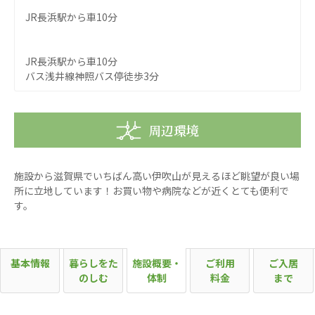
ーツクラブ
JR長浜駅から車10分
特定非営利活動法人アート応援隊
その他
JR長浜駅から車10分
バス浅井線神照バス停徒歩3分
Mediclude
株式会社アジアメデカ元気事業団
株式会社フラワーコミュニティ放送
周辺環境
Medicare Lead Japan
施設から滋賀県でいちばん高い伊吹山が見えるほど眺望が良い場
株式会社日本医科学研究所
所に立地しています！お買い物や病院などが近くとても便利で
す。
特定非営利活動法人共生フォーラム
一般社団法人フードラボジャパン
基本情報
暮らしをた
施設概要・
ご利用
ご入居
特定非営利活動法人日本医療福祉機構
のしむ
体制
料金
まで
株式会社アメックファーマシー