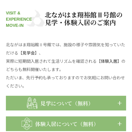
株式会社エネクト
株式会社 G.com R＆M
海外
北ながはま翔裕館Ⅱ号館の
VISIT &
EXPERIENCE
見学・体験入居のご案内
MOVE-IN
海外グループ会社
美迪克（上海）商务咨询有限公司
共生（大連）商務諮詢有限公司
北ながはま翔裕館Ⅱ号館では、施設の様子や雰囲気を知っていた
台灣善合股份有限公司
だける
【見学会】
、
Angkor-Japan Friendship International
実際に短期間入居されて生活リズムを確認される
【体験入居】
の
Hospital
どちらも無料開催いたします。
クヴィアン小学校・カンボジア日本友好共生クヴ
ただいま、先行予約も承っておりますのでお気軽にお問い合わせ
ィアン中学校
カンボジア日本友好技術教育センター
ください。
NGO共生の家
G-COM JOINT STOCK COMPANY
見学について（無料）
海外子会社・合弁会社
瀋陽長者会
体験入居について（無料）
上海介護施設