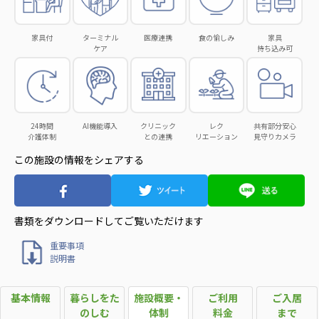
日本高齢者福祉協会
家具付
ターミナル
医療連携
食の愉しみ
家具
株式会社 爽やかな風沖縄
株式会社 鷹揚館
ケア
持ち込み可
爽やかな風 中部エリア
鷹揚館
爽やかな風 那覇エリア
社会福祉法人 共生会
24時間
AI機能導入
クリニック
レク
共有部分安心
特別養護老人ホーム 共生の家
介護体制
との連携
リエーション
見守りカメラ
株式会社 アジアメデカ元気事業団
この施設の情報をシェアする
アジアメデカ元気事業団
株式会社 爽やかな風九州
株式会社 七星
書類をダウンロードして
ご覧いただけます
爽やかな風九州
七星
重要事項
社会福祉法人 福ふく
株式会社 せきれい
説明書
福ふく
せきれい
基本情報
暮らしをた
施設概要・
ご利用
ご入居
社会福祉法人 心の会
のしむ
体制
料金
まで