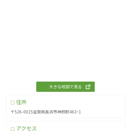
あげお共生の家
医療法人 京都翔医会
西京都病院
西京都クリニック
洛桂の郷
桂寿の郷
訪問看護ステーション秋桜
上桂の郷
ファミリエール吉祥院
教育（共に生きる仲間達）
大きな地図で見る
学校法人明星学園
関東福祉専門学校
住所
□
国際医療専門学校
浦和学院高等学校
〒526-0015滋賀県長浜市神照町463ｰ1
明星幼稚園
志学会高等学校
アクセス
□
特定非営利活動法人ファイアーレッズメディカルスポ