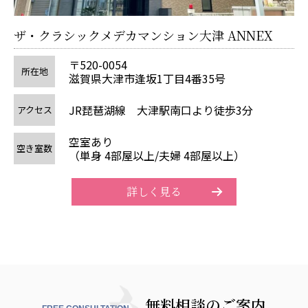
ザ
ザ・クラシックメデカマンション大津 ANNEX
〒520-0054
所在地
滋賀県大津市逢坂1丁目4番35号
ア
JR琵琶湖線 大津駅南口より徒歩3分
アクセス
空室あり
空
空き室数
（単身 4部屋以上/夫婦 4部屋以上）
詳しく見る
無料相談のご案内