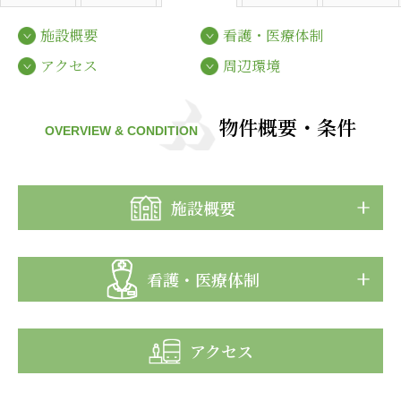
心の会
医療（共に生きる仲間達）
施設概要
看護・医療体制
アクセス
周辺環境
医療法人社団 美翔会
聖心美容クリニック
物件概要・条件
S-Labo（渋谷院）
OVERVIEW & CONDITION
医療法人社団 デンタルケアコミュニティ
フォレストデンタルクリニック
施設概要
医療法人 共生会
松園病院介護医療院
松園第二病院
看護・医療体制
複合ケアセンターまつぞの
医療法人社団 鴻愛会
アクセス
こうのす共生病院
OKP with Life クリニック
こうのすナーシングホーム共生園