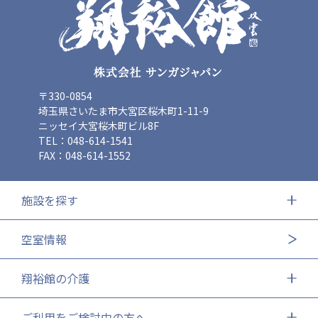
ーツクラブ
特定非営利活動法人アート応援隊
その他
〒330-0854
Mediclude
株式会社アジアメデカ元気事業団
埼玉県さいたま市大宮区桜木町1-11-9
ニッセイ大宮桜木町ビル8F
株式会社フラワーコミュニティ放送
TEL：048-614-1541
Medicare Lead Japan
FAX：048-614-1552
株式会社日本医科学研究所
施設を探す
特定非営利活動法人共生フォーラム
空室情報
一般社団法人フードラボジャパン
特定非営利活動法人日本医療福祉機構
翔裕館の介護
株式会社アメックファーマシー
ご利用をご検討中の方へ