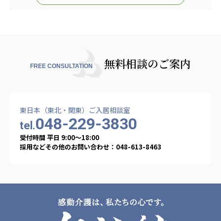
あげお共生の家
医療法人 京都翔医会
西京都病院
西京都クリニック
無料相談のご案内
FREE CONSULTATION
洛桂の郷
桂寿の郷
訪問看護ステーション秋桜
上桂の郷
東日本（東北・関東）ご入居相談室
ファミリエール吉祥院
048-229-3830
tel.
教育（共に生きる仲間達）
受付時間 平日 9:00〜18:00
採用などその他のお問い合わせ：048-613-8463
学校法人明星学園
関東福祉専門学校
国際医療専門学校
浦和学院高等学校
明星幼稚園
志学会高等学校
特定非営利活動法人ファイアーレッズメディカルスポ