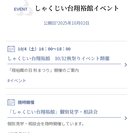
日本高齢者福祉協会
しゃくじい台翔裕館イベント
EVENT
株式会社 爽やかな風沖縄
株式会社 鷹揚館
公開日?2025年10月02日
爽やかな風 中部エリア
鷹揚館
爽やかな風 那覇エリア
社会福祉法人 共生会
10/4（土）16：00～18：00
特別養護老人ホーム 共生の家
しゃくじい台翔裕館 10/12秋祭りイベント開催
株式会社 アジアメデカ元気事業団
「翔裕館の日 秋まつり」開催のご案内
アジアメデカ元気事業団
#イベント
株式会社 爽やかな風九州
株式会社 七星
爽やかな風九州
七星
随時開催
社会福祉法人 福ふく
株式会社 せきれい
「しゃくじい台翔裕館」個別見学・相談会
福ふく
せきれい
個別見学・相談会を随時開催しています。
社会福祉法人 心の会