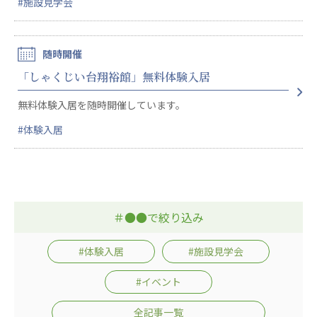
#施設見学会
心の会
医療（共に生きる仲間達）
随時開催
医療法人社団 美翔会
「しゃくじい台翔裕館」無料体験入居
聖心美容クリニック
S-Labo（渋谷院）
無料体験入居を随時開催しています。
医療法人社団 デンタルケアコミュニティ
#体験入居
フォレストデンタルクリニック
医療法人 共生会
松園病院介護医療院
松園第二病院
＃●●で絞り込み
複合ケアセンターまつぞの
#体験入居
#施設見学会
医療法人社団 鴻愛会
こうのす共生病院
#イベント
OKP with Life クリニック
全記事一覧
こうのすナーシングホーム共生園