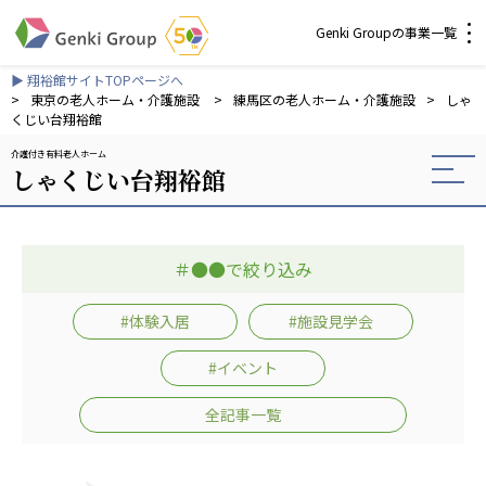
Genki Groupの事業一覧
▶ 翔裕館サイトTOPページへ
介護・福祉
>
東京の老人ホーム・介護施設
>
練馬区の老人ホーム・介護施設
>
しゃ
くじい台翔裕館
介護付き有料老人ホーム
社会福祉法人 元気村グループ
しゃくじい台翔裕館
社会福祉法人元気村
社会福祉法人長寿村
社会福祉法人長寿の里
＃●●で絞り込み
社会福祉法人長寿の森
社会福祉法人杜の村
#体験入居
#施設見学会
株式会社 サンガジャパン
#イベント
株式会社日本遮蔽技研
サンガ共同組合
全記事一覧
株式会社Genkiリレーションズ
一般社団法人 日本高齢者福祉協会