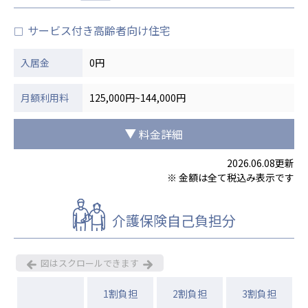
ーツクラブ
サービス付き高齢者向け住宅
□
特定非営利活動法人アート応援隊
その他
入居金
0円
Mediclude
株式会社アジアメデカ元気事業団
月額利用料
125,000円~144,000円
株式会社フラワーコミュニティ放送
料金詳細
Medicare Lead Japan
2026.06.08更新
※ 金額は全て税込み表示です
株式会社日本医科学研究所
特定非営利活動法人共生フォーラム
介護保険自己負担分
一般社団法人フードラボジャパン
特定非営利活動法人日本医療福祉機構
図はスクロールできます
株式会社アメックファーマシー
1割負担
2割負担
3割負担