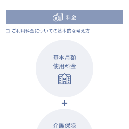
心の会
医療（共に生きる仲間達）
料金
医療法人社団 美翔会
ご利用料金についての基本的な考え方
□
聖心美容クリニック
S-Labo（渋谷院）
医療法人社団 デンタルケアコミュニティ
基本月額
フォレストデンタルクリニック
使用料金
医療法人 共生会
松園病院介護医療院
松園第二病院
複合ケアセンターまつぞの
医療法人社団 鴻愛会
こうのす共生病院
OKP with Life クリニック
介護保険
こうのすナーシングホーム共生園