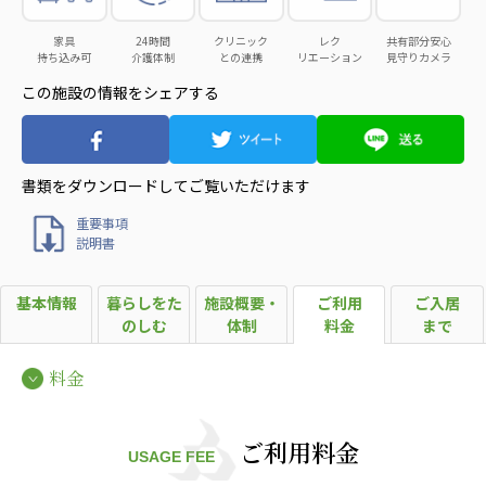
日本高齢者福祉協会
家具
24時間
クリニック
レク
共有部分安心
持ち込み可
介護体制
との連携
リエーション
見守りカメラ
株式会社 爽やかな風沖縄
株式会社 鷹揚館
この施設の情報をシェアする
爽やかな風 中部エリア
鷹揚館
爽やかな風 那覇エリア
社会福祉法人 共生会
書類をダウンロードして
ご覧いただけます
特別養護老人ホーム 共生の家
重要事項
株式会社 アジアメデカ元気事業団
説明書
アジアメデカ元気事業団
基本情報
暮らしをた
施設概要・
ご利用
ご入居
株式会社 爽やかな風九州
株式会社 七星
のしむ
体制
料金
まで
爽やかな風九州
七星
料金
社会福祉法人 福ふく
株式会社 せきれい
福ふく
せきれい
ご利用料金
USAGE FEE
社会福祉法人 心の会