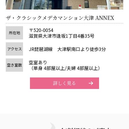
ザ
ザ・クラシックメデカマンション大津 ANNEX
〒520-0054
所在地
滋賀県大津市逢坂1丁目4番35号
ア
JR琵琶湖線 大津駅南口より徒歩3分
アクセス
空室あり
空
空き室数
（単身 4部屋以上/夫婦 4部屋以上）
詳しく見る