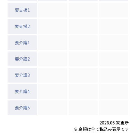
株式会社エネクト
株式会社 G.com R＆M
要支援1
海外
要支援2
海外グループ会社
美迪克（上海）商务咨询有限公司
要介護1
共生（大連）商務諮詢有限公司
台灣善合股份有限公司
要介護2
Angkor-Japan Friendship International
Hospital
クヴィアン小学校・カンボジア日本友好共生クヴ
要介護3
ィアン中学校
カンボジア日本友好技術教育センター
要介護4
NGO共生の家
G-COM JOINT STOCK COMPANY
要介護5
海外子会社・合弁会社
2026.06.08更新
瀋陽長者会
※ 金額は全て税込み表示です
上海介護施設