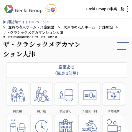
Genki Groupの事業一覧
▶ 翔裕館サイトTOPページへ
介護・福祉
>
滋賀の老人ホーム・介護施設
>
大津市の老人ホーム・介護施設
>
ザ・クラシックメデカマンション大津
サービス付き高齢者住宅
デイサービス
訪問介護
ザ・クラシックメデカマン
社会福祉法人 元気村グループ
社会福祉法人元気村
ション大津
社会福祉法人長寿村
社会福祉法人長寿の里
空室あり
（単身 1部屋）
社会福祉法人長寿の森
社会福祉法人杜の村
株式会社 サンガジャパン
株式会社日本遮蔽技研
サンガ共同組合
要支援
要介護
駅近便利
入居金０円
医療連携
株式会社Genkiリレーションズ
一般社団法人 日本高齢者福祉協会