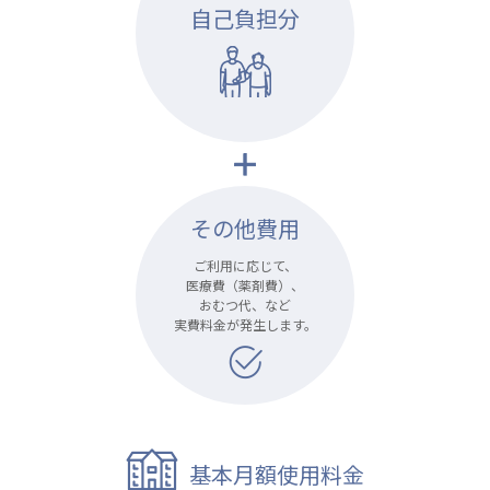
自己負担分
あげお共生の家
医療法人 京都翔医会
西京都病院
西京都クリニック
洛桂の郷
桂寿の郷
訪問看護ステーション秋桜
その他費用
上桂の郷
ファミリエール吉祥院
ご利用に応じて、
医療費（薬剤費）、
教育（共に生きる仲間達）
おむつ代、など
実費料金が発生します。
学校法人明星学園
関東福祉専門学校
国際医療専門学校
浦和学院高等学校
明星幼稚園
志学会高等学校
基本月額使用料金
特定非営利活動法人ファイアーレッズメディカルスポ