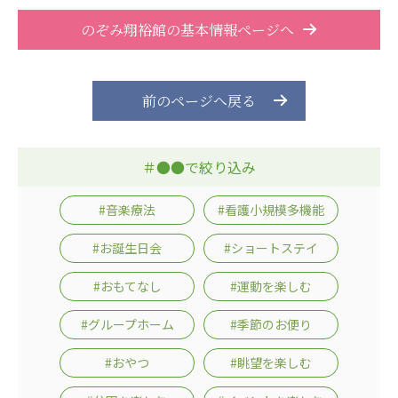
株式会社エネクト
株式会社 G.com R＆M
のぞみ翔裕館の基本情報ページへ
海外
海外グループ会社
前のページへ戻る
美迪克（上海）商务咨询有限公司
共生（大連）商務諮詢有限公司
台灣善合股份有限公司
＃●●で絞り込み
Angkor-Japan Friendship International
Hospital
#音楽療法
#看護小規模多機能
クヴィアン小学校・カンボジア日本友好共生クヴ
ィアン中学校
#お誕生日会
#ショートステイ
カンボジア日本友好技術教育センター
NGO共生の家
#おもてなし
#運動を楽しむ
G-COM JOINT STOCK COMPANY
#グループホーム
#季節のお便り
海外子会社・合弁会社
#おやつ
#眺望を楽しむ
瀋陽長者会
上海介護施設