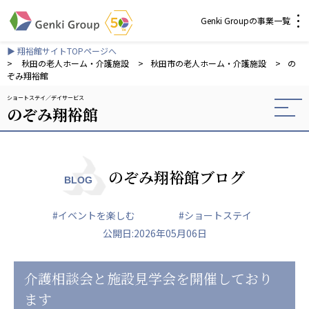
Genki Groupの事業一覧
▶ 翔裕館サイトTOPページへ
介護・福祉
>
秋田の老人ホーム・介護施設
>
秋田市の老人ホーム・介護施設
>
の
ぞみ翔裕館
ショートステイ
デイサービス
社会福祉法人 元気村グループ
のぞみ翔裕館
社会福祉法人元気村
社会福祉法人長寿村
社会福祉法人長寿の里
社会福祉法人長寿の森
のぞみ翔裕館ブログ
BLOG
社会福祉法人杜の村
#イベントを楽しむ
#ショートステイ
株式会社 サンガジャパン
公開日:2026年05月06日
株式会社日本遮蔽技研
サンガ共同組合
株式会社Genkiリレーションズ
介護相談会と施設見学会を開催しており
ます
一般社団法人 日本高齢者福祉協会