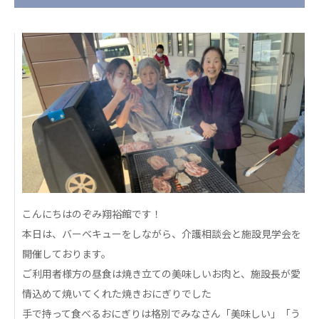
日本高齢者福祉協会
株式会社 爽やかな風沖縄
株式会社 鷹揚館
爽やかな風 中部エリア
鷹揚館
爽やかな風 那覇エリア
社会福祉法人 共生会
特別養護老人ホーム 共生の家
株式会社 アジアメデカ元気事業団
アジアメデカ元気事業団
株式会社 爽やかな風九州
株式会社 七星
こんにちはのぞみ翔裕館です！
爽やかな風九州
七星
本日は、バーベキューをしながら、介護相談会と施設見学会を
開催しております。
社会福祉法人 福ふく
株式会社 せきれい
ご利用者様方の昼食は焼き立ての美味しいお肉と、施設長が愛
福ふく
せきれい
情込めて焼いてくれた焼きおにぎりでした
社会福祉法人 心の会
手で持って食べるおにぎりは格別でみなさん「美味しい」「う