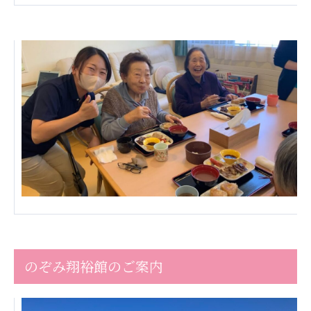
あげお共生の家
医療法人 京都翔医会
西京都病院
西京都クリニック
洛桂の郷
桂寿の郷
訪問看護ステーション秋桜
上桂の郷
ファミリエール吉祥院
教育（共に生きる仲間達）
学校法人明星学園
関東福祉専門学校
国際医療専門学校
浦和学院高等学校
のぞみ翔裕館のご案内
明星幼稚園
志学会高等学校
特定非営利活動法人ファイアーレッズメディカルスポ