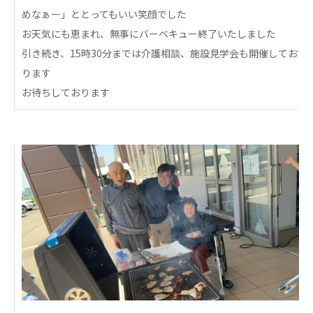
心の会
めなぁー」ととってもいい笑顔でした
医療（共に生きる仲間達）
お天気にも恵まれ、無事にバーベキュー終了いたしました
引き続き、15時30分までは介護相談、施設見学会も開催してお
医療法人社団 美翔会
ります
聖心美容クリニック
お待ちしております
S-Labo（渋谷院）
医療法人社団 デンタルケアコミュニティ
フォレストデンタルクリニック
医療法人 共生会
松園病院介護医療院
松園第二病院
複合ケアセンターまつぞの
医療法人社団 鴻愛会
こうのす共生病院
OKP with Life クリニック
こうのすナーシングホーム共生園