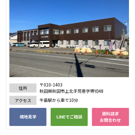
ーツクラブ
特定非営利活動法人アート応援隊
その他
Mediclude
株式会社アジアメデカ元気事業団
株式会社フラワーコミュニティ放送
Medicare Lead Japan
株式会社日本医科学研究所
〒010-1403
住所
特定非営利活動法人共生フォーラム
秋田県秋田市上北手荒巻字堺切48
牛島駅から車で10分
アクセス
一般社団法人フードラボジャパン
資料請求
特定非営利活動法人日本医療福祉機構
現地見学
LINEでご相談
お問合わせ
株式会社アメックファーマシー