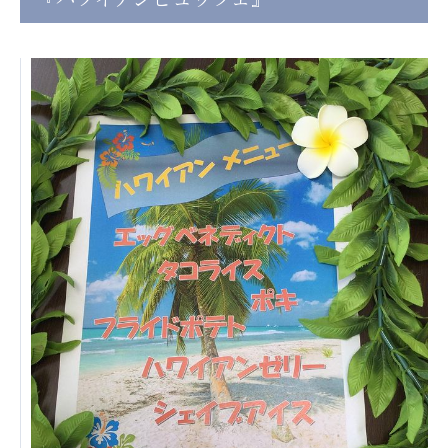
日本高齢者福祉協会
株式会社 爽やかな風沖縄
株式会社 鷹揚館
爽やかな風 中部エリア
鷹揚館
爽やかな風 那覇エリア
社会福祉法人 共生会
特別養護老人ホーム 共生の家
株式会社 アジアメデカ元気事業団
アジアメデカ元気事業団
株式会社 爽やかな風九州
株式会社 七星
爽やかな風九州
七星
社会福祉法人 福ふく
株式会社 せきれい
福ふく
せきれい
社会福祉法人 心の会