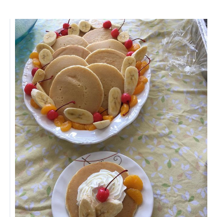
株式会社エネクト
株式会社 G.com R＆M
海外
海外グループ会社
美迪克（上海）商务咨询有限公司
共生（大連）商務諮詢有限公司
台灣善合股份有限公司
Angkor-Japan Friendship International
Hospital
クヴィアン小学校・カンボジア日本友好共生クヴ
ィアン中学校
カンボジア日本友好技術教育センター
NGO共生の家
G-COM JOINT STOCK COMPANY
海外子会社・合弁会社
瀋陽長者会
上海介護施設