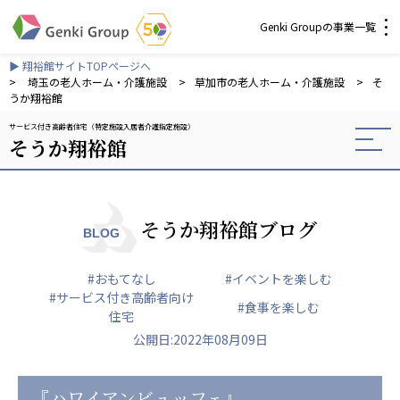
Genki Groupの事業一覧
▶ 翔裕館サイトTOPページへ
介護・福祉
>
埼玉の老人ホーム・介護施設
>
草加市の老人ホーム・介護施設
>
そ
うか翔裕館
サービス付き高齢者住宅（特定施設入居者介護指定施設）
社会福祉法人 元気村グループ
そうか翔裕館
社会福祉法人元気村
社会福祉法人長寿村
社会福祉法人長寿の里
社会福祉法人長寿の森
そうか翔裕館ブログ
BLOG
社会福祉法人杜の村
#おもてなし
#イベントを楽しむ
株式会社 サンガジャパン
#サービス付き高齢者向け
#食事を楽しむ
株式会社日本遮蔽技研
住宅
サンガ共同組合
公開日:2022年08月09日
株式会社Genkiリレーションズ
一般社団法人 日本高齢者福祉協会
『ハワイアンビュッフェ』