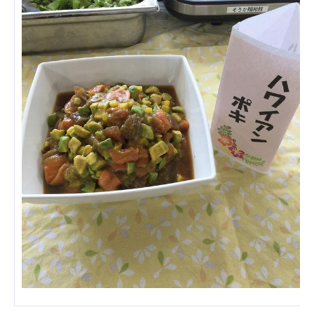
ーツクラブ
特定非営利活動法人アート応援隊
その他
Mediclude
株式会社アジアメデカ元気事業団
株式会社フラワーコミュニティ放送
Medicare Lead Japan
株式会社日本医科学研究所
特定非営利活動法人共生フォーラム
一般社団法人フードラボジャパン
特定非営利活動法人日本医療福祉機構
株式会社アメックファーマシー