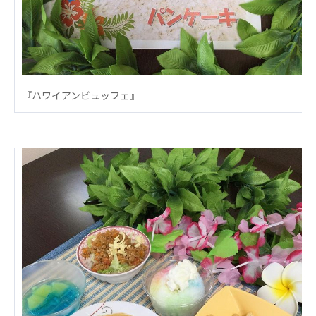
心の会
医療（共に生きる仲間達）
医療法人社団 美翔会
聖心美容クリニック
『ハワイアンビュッフェ』
S-Labo（渋谷院）
医療法人社団 デンタルケアコミュニティ
フォレストデンタルクリニック
医療法人 共生会
松園病院介護医療院
松園第二病院
複合ケアセンターまつぞの
医療法人社団 鴻愛会
こうのす共生病院
OKP with Life クリニック
こうのすナーシングホーム共生園