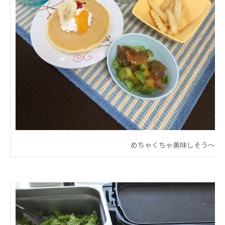
あげお共生の家
医療法人 京都翔医会
西京都病院
西京都クリニック
洛桂の郷
桂寿の郷
訪問看護ステーション秋桜
上桂の郷
ファミリエール吉祥院
教育（共に生きる仲間達）
めちゃくちゃ美味しそう〜
学校法人明星学園
関東福祉専門学校
国際医療専門学校
浦和学院高等学校
明星幼稚園
志学会高等学校
特定非営利活動法人ファイアーレッズメディカルスポ