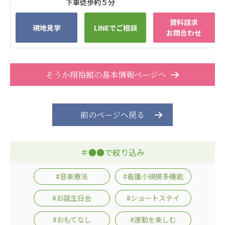
下車徒歩約５分
資料請求
現地見学
LINEでご相談
お問合わせ
そうか翔裕館の基本情報ページへ
前のページへ戻る
＃●●で絞り込み
#音楽療法
#看護小規模多機能
#お誕生日会
#ショートステイ
#おもてなし
#運動を楽しむ