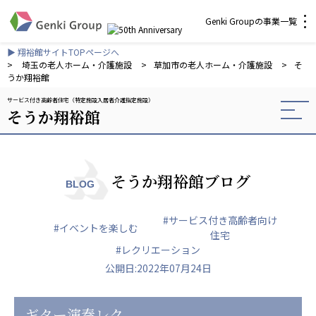
Genki Groupの事業一覧
▶ 翔裕館サイトTOPページへ
介護・福祉
>
埼玉の老人ホーム・介護施設
>
草加市の老人ホーム・介護施設
>
そ
うか翔裕館
サービス付き高齢者住宅（特定施設入居者介護指定施設）
社会福祉法人 元気村グループ
そうか翔裕館
社会福祉法人元気村
社会福祉法人長寿村
社会福祉法人長寿の里
社会福祉法人長寿の森
そうか翔裕館ブログ
BLOG
社会福祉法人杜の村
#サービス付き高齢者向け
株式会社 サンガジャパン
#イベントを楽しむ
住宅
株式会社日本遮蔽技研
#レクリエーション
サンガ共同組合
公開日:2022年07月24日
株式会社Genkiリレーションズ
一般社団法人 日本高齢者福祉協会
ギター演奏レク