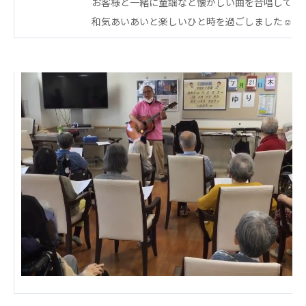
お客様と一緒に童謡など懐かしい曲を合唱して
あげお共生の家
和気あいあいと楽しいひと時を過ごしました☺
医療法人 京都翔医会
西京都病院
西京都クリニック
洛桂の郷
桂寿の郷
訪問看護ステーション秋桜
上桂の郷
ファミリエール吉祥院
教育（共に生きる仲間達）
学校法人明星学園
関東福祉専門学校
国際医療専門学校
浦和学院高等学校
明星幼稚園
志学会高等学校
特定非営利活動法人ファイアーレッズメディカルスポ