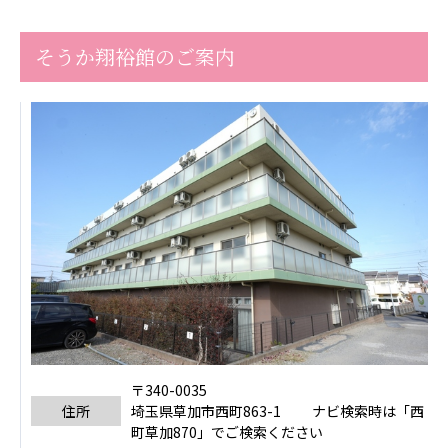
ーツクラブ
そうか翔裕館のご案内
特定非営利活動法人アート応援隊
その他
Mediclude
株式会社アジアメデカ元気事業団
株式会社フラワーコミュニティ放送
Medicare Lead Japan
株式会社日本医科学研究所
特定非営利活動法人共生フォーラム
一般社団法人フードラボジャパン
特定非営利活動法人日本医療福祉機構
〒340-0035
住所
埼玉県草加市西町863-1 ナビ検索時は「西
株式会社アメックファーマシー
町草加870」でご検索ください