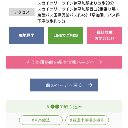
スカイツリーライン線草加駅より徒歩20分
株式会社エネクト
株式会社 G.com R＆M
スカイツリーライン線草加駅西口2番乗り場・
海外
アクセス
東武バス国際興業バス約4分「草加園」バス停
下車徒歩約５分
海外グループ会社
資料請求
現地見学
LINEでご相談
美迪克（上海）商务咨询有限公司
お問合わせ
共生（大連）商務諮詢有限公司
台灣善合股份有限公司
Angkor-Japan Friendship International
そうか翔裕館の基本情報ページへ
Hospital
クヴィアン小学校・カンボジア日本友好共生クヴ
ィアン中学校
カンボジア日本友好技術教育センター
前のページへ戻る
NGO共生の家
G-COM JOINT STOCK COMPANY
＃●●で絞り込み
海外子会社・合弁会社
瀋陽長者会
#音楽療法
#看護小規模多機能
上海介護施設