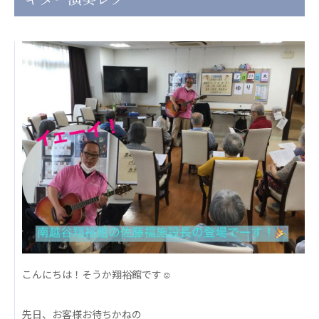
日本高齢者福祉協会
株式会社 爽やかな風沖縄
株式会社 鷹揚館
爽やかな風 中部エリア
鷹揚館
爽やかな風 那覇エリア
社会福祉法人 共生会
特別養護老人ホーム 共生の家
株式会社 アジアメデカ元気事業団
アジアメデカ元気事業団
株式会社 爽やかな風九州
株式会社 七星
爽やかな風九州
七星
社会福祉法人 福ふく
株式会社 せきれい
こんにちは！そうか翔裕館です☺
福ふく
せきれい
社会福祉法人 心の会
先日、お客様お待ちかねの