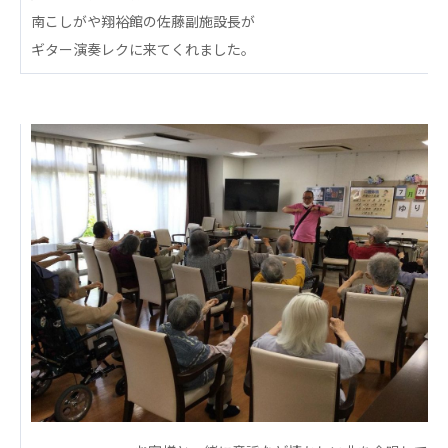
心の会
南こしがや翔裕館の佐藤副施設長が
医療（共に生きる仲間達）
ギター演奏レクに来てくれました。
医療法人社団 美翔会
聖心美容クリニック
S-Labo（渋谷院）
医療法人社団 デンタルケアコミュニティ
フォレストデンタルクリニック
医療法人 共生会
松園病院介護医療院
松園第二病院
複合ケアセンターまつぞの
医療法人社団 鴻愛会
こうのす共生病院
OKP with Life クリニック
こうのすナーシングホーム共生園