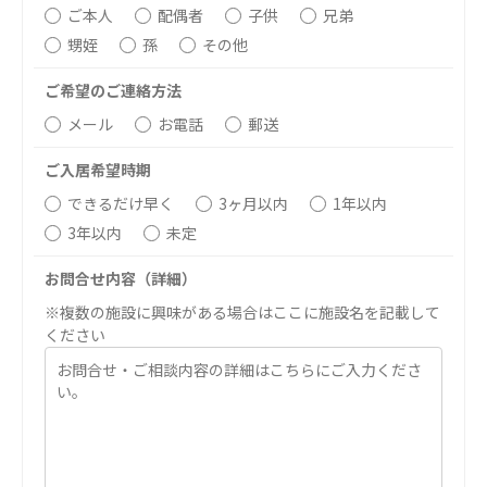
ご本人
配偶者
子供
兄弟
特定非営利活動法人ファイアーレッズメディカルスポ
甥姪
孫
その他
ーツクラブ
ご希望のご連絡方法
特定非営利活動法人アート応援隊
その他
メール
お電話
郵送
ご入居希望時期
Mediclude
株式会社アジアメデカ元気事業団
できるだけ早く
3ヶ月以内
1年以内
株式会社フラワーコミュニティ放送
3年以内
未定
Medicare Lead Japan
お問合せ内容（詳細）
※複数の施設に興味がある場合はここに施設名を記載して
株式会社日本医科学研究所
ください
特定非営利活動法人共生フォーラム
一般社団法人フードラボジャパン
特定非営利活動法人日本医療福祉機構