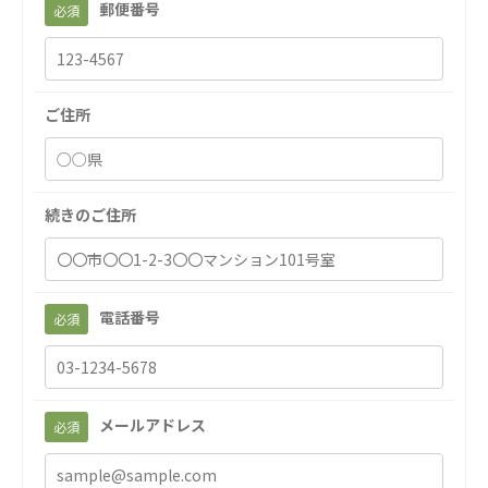
郵便番号
必須
聖心美容クリニック
S-Labo（渋谷院）
医療法人社団 デンタルケアコミュニティ
ご住所
フォレストデンタルクリニック
医療法人 共生会
松園病院介護医療院
続きのご住所
松園第二病院
複合ケアセンターまつぞの
医療法人社団 鴻愛会
電話番号
必須
こうのす共生病院
OKP with Life クリニック
with Life クリニック 大宮駅前
ならしの共生クリニック
メールアドレス
必須
こうのすナーシングホーム共生園
あげお共生の家