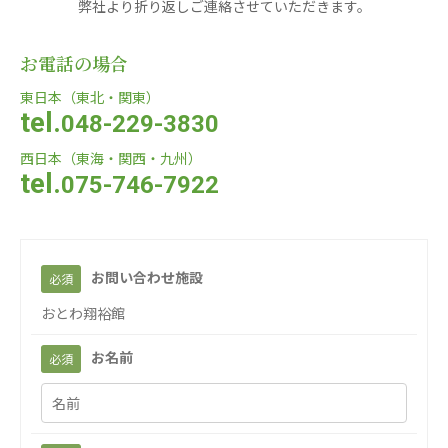
弊社より折り返しご連絡させていただきます。
株式会社Genkiリレーションズ
お電話の場合
一般社団法人 日本高齢者福祉協会
日本高齢者福祉協会
東日本（東北・関東）
tel.
048-229-3830
株式会社 爽やかな風沖縄
株式会社 鷹揚館
西日本（東海・関西・九州）
爽やかな風沖縄
鷹揚館
tel.
075-746-7922
株式会社 アジアメデカ元気事業団
アジアメデカ元気事業団
株式会社 爽やかな風九州
株式会社 七星
お問い合わせ施設
必須
爽やかな風九州
七星
おとわ翔裕館
株式会社 せきれい
デイサロンさきたま
お名前
必須
せきれい
デイサロンさきたま
医療（共に生きる仲間達）
医療法人社団 美翔会