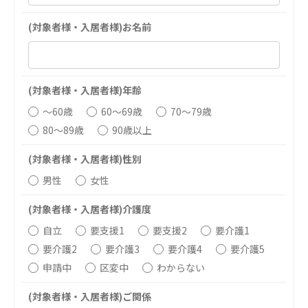
医療法人 京都翔医会
医療法人 翔友会
(対象者様・入居者様)お名前
西京都病院
みどりの館
西京都クリニック
洛西 西京都クリニック
洛桂の郷
(対象者様・入居者様)年齢
桂寿の郷
〜60歳
60〜69歳
70〜79歳
訪問看護ステーション秋桜
80〜89歳
90歳以上
上桂の郷
ファミリエール吉祥院
(対象者様・入居者様)性別
教育（共に生きる仲間達）
男性
女性
(対象者様・入居者様)介護度
学校法人明星学園
関東福祉専門学校
自立
要支援1
要支援2
要介護1
国際医療専門学校
浦和学院高等学校
要介護2
要介護3
要介護4
要介護5
申請中
区変中
わからない
浦和学院中学校
明星幼稚園
志学会高等学校
(対象者様・入居者様)ご関係