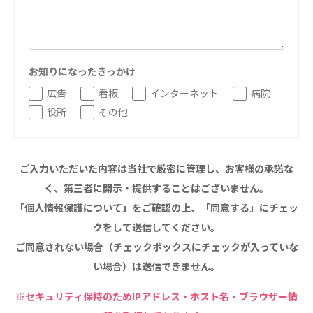
株式会社アメックファーマシー
株式会社エネクト
株式会社 G.com R＆M
株式会社bright vie
お知りになったきっかけ
海外
広告
看板
インターネット
病院
役所
その他
海外グループ会社
美迪克（上海）商务咨询有限公司
共生（大連）商務諮詢有限公司
ご入力いただいた内容は当社で厳密に管理し、お客様の承諾な
台灣善合股份有限公司
Angkor-Japan Friendship International
く、第三者に開示・提供することはございません。
Hospital
「個人情報保護について」をご確認の上、「同意する」にチェッ
クヴィアン小学校・カンボジア日本友好共生クヴ
クをして送信してください。
ィアン中学校
ご同意されない場合（チェックボックスにチェックが入っていな
カンボジア日本友好技術教育センター
い場合）は送信できません。
NGO共生の家
G-COM JOINT STOCK COMPANY
※セキュリティ保持のためIPアドレス・ホスト名・ブラウザー情