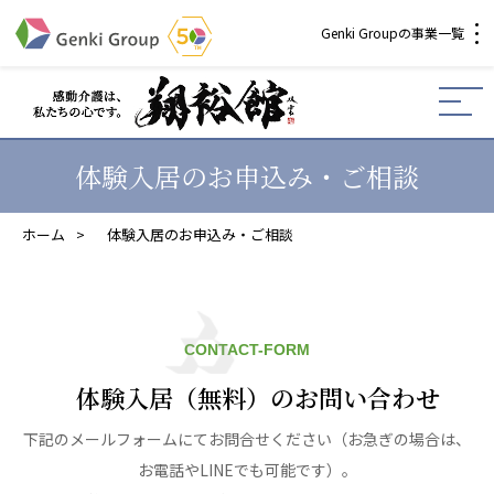
Genki Groupの事業一覧
介護・福祉
社会福祉法人 元気村グループ
体験入居のお申込み・ご相談
社会福祉法人元気村
社会福祉法人長寿村
ホーム
>
体験入居のお申込み・ご相談
社会福祉法人長寿の里
社会福祉法人長寿の森
社会福祉法人杜の村
社会福祉法人 共生会
CONTACT-FORM
社会福祉法人 福ふく
社会福祉法人 心の会
体験入居（無料）のお問い合わせ
株式会社 サンガジャパン
下記のメールフォームにてお問合せください（お急ぎの場合は、
株式会社日本遮蔽技研
お電話やLINEでも可能です）。
サンガ共同組合