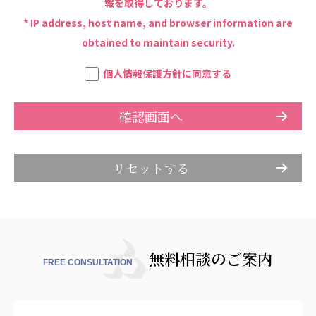
海外子会社・合弁会社
報を取得しております。
瀋陽長者会
* IP address, host name, and browser information are
上海介護施設
obtained to maintain security.
広州谷豊園
個人情報保護方針に同意する
無料相談のご案内
FREE CONSULTATION