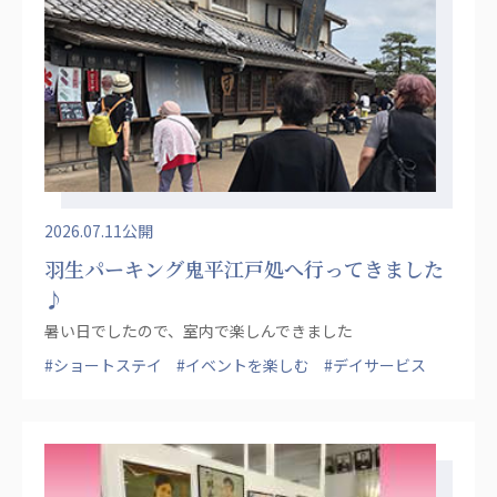
ーツクラブ
特定非営利活動法人アート応援隊
その他
Mediclude
株式会社アジアメデカ元気事業団
株式会社フラワーコミュニティ放送
2026.07.11公開
Medicare Lead Japan
羽生パーキング鬼平江戸処へ行ってきました
株式会社日本医科学研究所
♪
暑い日でしたので、室内で楽しんできました
特定非営利活動法人共生フォーラム
#ショートステイ
#イベントを楽しむ
#デイサービス
一般社団法人フードラボジャパン
特定非営利活動法人日本医療福祉機構
株式会社アメックファーマシー