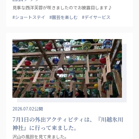
見事な西洋芙蓉が咲きましたのでお披露目します♪
#ショートステイ
#園芸を楽しむ
#デイサービス
2026.07.02公開
7月1日の外出アクティビティは、『川越氷川
神社』に行って来ました。
沢山の風鈴を見て来ました。