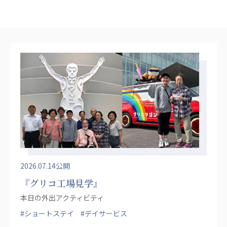
心の会
医療（共に生きる仲間達）
医療法人社団 美翔会
聖心美容クリニック
S-Labo（渋谷院）
医療法人社団 デンタルケアコミュニティ
フォレストデンタルクリニック
医療法人 共生会
松園病院介護医療院
松園第二病院
複合ケアセンターまつぞの
2026.07.14公開
『グリコ工場見学』
医療法人社団 鴻愛会
本日の外出アクティビティ
こうのす共生病院
OKP with Life クリニック
#ショートステイ
#デイサービス
こうのすナーシングホーム共生園