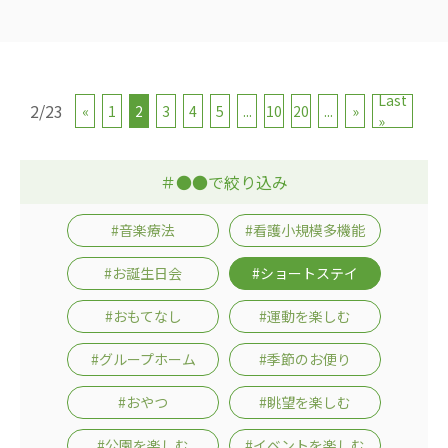
Last
2/23
«
1
2
3
4
5
...
10
20
...
»
»
＃●●で絞り込み
#音楽療法
#看護小規模多機能
#お誕生日会
#ショートステイ
#おもてなし
#運動を楽しむ
#グループホーム
#季節のお便り
#おやつ
#眺望を楽しむ
#公園を楽しむ
#イベントを楽しむ