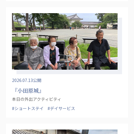
あげお共生の家
医療法人 京都翔医会
西京都病院
西京都クリニック
洛桂の郷
桂寿の郷
訪問看護ステーション秋桜
上桂の郷
ファミリエール吉祥院
教育（共に生きる仲間達）
2026.07.13公開
『小田原城』
学校法人明星学園
関東福祉専門学校
本日の外出アクティビティ
#ショートステイ
#デイサービス
国際医療専門学校
浦和学院高等学校
明星幼稚園
志学会高等学校
特定非営利活動法人ファイアーレッズメディカルスポ