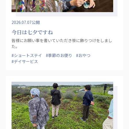
2026.07.07公開
今日は七夕ですね
皆様にお願い事を書いていただき笹に飾りつけをしまし
た。
#ショートステイ
#季節のお便り
#おやつ
#デイサービス