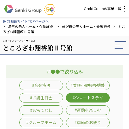
Genki Groupの事業一覧
▶ 翔裕館サイトTOPページへ
介護・福祉
>
埼玉の老人ホーム・介護施設
>
所沢市の老人ホーム・介護施設
>
とこ
ろざわ翔裕館Ⅱ号館
ショートステイ
デイサービス
社会福祉法人 元気村グループ
ところざわ翔裕館Ⅱ号館
社会福祉法人元気村
社会福祉法人長寿村
社会福祉法人長寿の里
＃●●で絞り込み
社会福祉法人長寿の森
社会福祉法人杜の村
#音楽療法
#看護小規模多機能
株式会社 サンガジャパン
#お誕生日会
#ショートステイ
株式会社日本遮蔽技研
サンガ共同組合
#おもてなし
#運動を楽しむ
株式会社Genkiリレーションズ
#グループホーム
#季節のお便り
一般社団法人 日本高齢者福祉協会