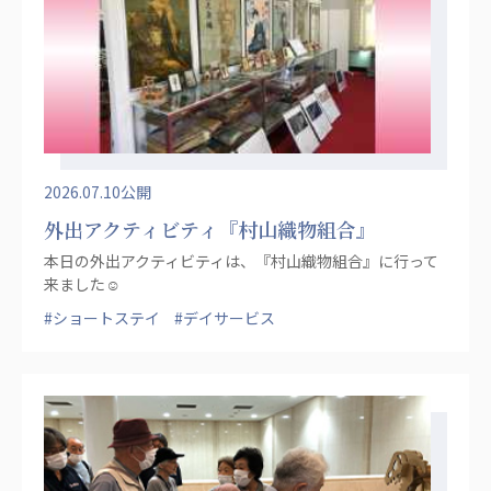
株式会社エネクト
株式会社 G.com R＆M
海外
海外グループ会社
美迪克（上海）商务咨询有限公司
共生（大連）商務諮詢有限公司
台灣善合股份有限公司
2026.07.10公開
Angkor-Japan Friendship International
外出アクティビティ『村山織物組合』
Hospital
本日の外出アクティビティは、『村山織物組合』に行って
クヴィアン小学校・カンボジア日本友好共生クヴ
来ました☺
ィアン中学校
#ショートステイ
#デイサービス
カンボジア日本友好技術教育センター
NGO共生の家
G-COM JOINT STOCK COMPANY
海外子会社・合弁会社
瀋陽長者会
上海介護施設