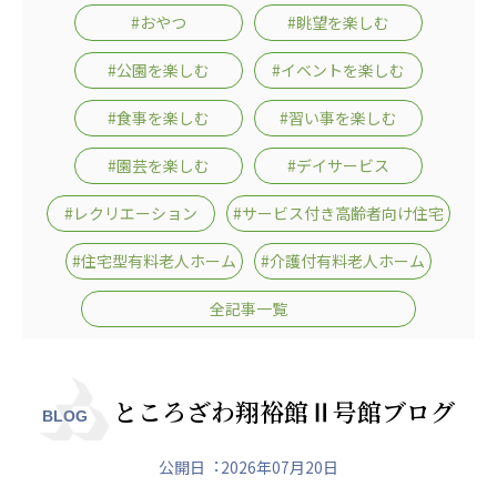
日本高齢者福祉協会
#おやつ
#眺望を楽しむ
株式会社 爽やかな風沖縄
株式会社 鷹揚館
#公園を楽しむ
#イベントを楽しむ
爽やかな風 中部エリア
鷹揚館
#食事を楽しむ
#習い事を楽しむ
爽やかな風 那覇エリア
#園芸を楽しむ
#デイサービス
社会福祉法人 共生会
特別養護老人ホーム 共生の家
#レクリエーション
#サービス付き高齢者向け住宅
株式会社 アジアメデカ元気事業団
#住宅型有料老人ホーム
#介護付有料老人ホーム
アジアメデカ元気事業団
全記事一覧
株式会社 爽やかな風九州
株式会社 七星
爽やかな風九州
七星
社会福祉法人 福ふく
株式会社 せきれい
ところざわ翔裕館Ⅱ号館ブログ
BLOG
福ふく
せきれい
公開日︓2026年07月20日
社会福祉法人 心の会