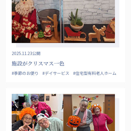
ーツクラブ
特定非営利活動法人アート応援隊
その他
Mediclude
株式会社アジアメデカ元気事業団
株式会社フラワーコミュニティ放送
2025.11.23公開
施設がクリスマス一色
Medicare Lead Japan
#季節のお便り
#デイサービス
#住宅型有料老人ホーム
株式会社日本医科学研究所
特定非営利活動法人共生フォーラム
一般社団法人フードラボジャパン
特定非営利活動法人日本医療福祉機構
株式会社アメックファーマシー