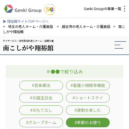
Genki Groupの事業一覧
▶ 翔裕館サイトTOPページへ
介護・福祉
>
埼玉の老人ホーム・介護施設
>
越谷市の老人ホーム・介護施設
>
南こ
しがや翔裕館
デイサービス
住宅型有料老人ホーム
訪問介護
社会福祉法人 元気村グループ
南こしがや翔裕館
社会福祉法人元気村
社会福祉法人長寿村
社会福祉法人長寿の里
＃●●で絞り込み
社会福祉法人長寿の森
社会福祉法人杜の村
#音楽療法
#看護小規模多機能
株式会社 サンガジャパン
#お誕生日会
#ショートステイ
株式会社日本遮蔽技研
サンガ共同組合
#おもてなし
#運動を楽しむ
株式会社Genkiリレーションズ
#グループホーム
#季節のお便り
一般社団法人 日本高齢者福祉協会