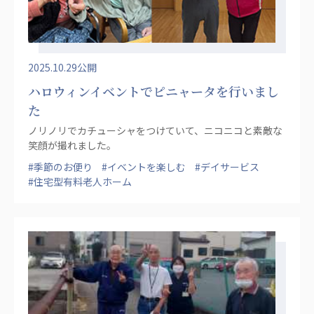
株式会社エネクト
株式会社 G.com R＆M
海外
海外グループ会社
2025.10.29公開
美迪克（上海）商务咨询有限公司
ハロウィンイベントでピニャータを行いまし
共生（大連）商務諮詢有限公司
た
台灣善合股份有限公司
ノリノリでカチューシャをつけていて、ニコニコと素敵な
Angkor-Japan Friendship International
笑顔が撮れました。
Hospital
#季節のお便り
#イベントを楽しむ
#デイサービス
クヴィアン小学校・カンボジア日本友好共生クヴ
#住宅型有料老人ホーム
ィアン中学校
カンボジア日本友好技術教育センター
NGO共生の家
G-COM JOINT STOCK COMPANY
海外子会社・合弁会社
瀋陽長者会
上海介護施設