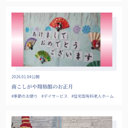
あげお共生の家
医療法人 京都翔医会
西京都病院
西京都クリニック
洛桂の郷
桂寿の郷
訪問看護ステーション秋桜
上桂の郷
ファミリエール吉祥院
教育（共に生きる仲間達）
2026.01.04公開
南こしがや翔裕館のお正月
学校法人明星学園
関東福祉専門学校
#季節のお便り
#デイサービス
#住宅型有料老人ホーム
国際医療専門学校
浦和学院高等学校
明星幼稚園
志学会高等学校
特定非営利活動法人ファイアーレッズメディカルスポ