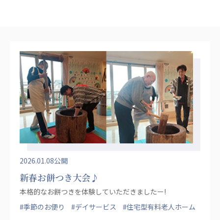
心の会
医療（共に生きる仲間達）
医療法人社団 美翔会
聖心美容クリニック
S-Labo（渋谷院）
医療法人社団 デンタルケアコミュニティ
フォレストデンタルクリニック
医療法人 共生会
松園病院介護医療院
松園第二病院
複合ケアセンターまつぞの
2026.01.08公開
新春お餅つき大会♪
医療法人社団 鴻愛会
本格的なお餅つきを体験していただきましたー!
こうのす共生病院
OKP with Life クリニック
#季節のお便り
#デイサービス
#住宅型有料老人ホーム
こうのすナーシングホーム共生園