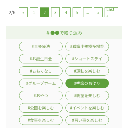
Last
2/6
«
1
2
3
4
5
...
»
»
＃●●で絞り込み
#音楽療法
#看護小規模多機能
#お誕生日会
#ショートステイ
#おもてなし
#運動を楽しむ
#グループホーム
#季節のお便り
#おやつ
#眺望を楽しむ
#公園を楽しむ
#イベントを楽しむ
#食事を楽しむ
#習い事を楽しむ