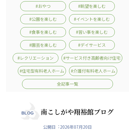
日本高齢者福祉協会
#おやつ
#眺望を楽しむ
株式会社 爽やかな風沖縄
株式会社 鷹揚館
#公園を楽しむ
#イベントを楽しむ
爽やかな風 中部エリア
鷹揚館
#食事を楽しむ
#習い事を楽しむ
爽やかな風 那覇エリア
#園芸を楽しむ
#デイサービス
社会福祉法人 共生会
特別養護老人ホーム 共生の家
#レクリエーション
#サービス付き高齢者向け住宅
株式会社 アジアメデカ元気事業団
#住宅型有料老人ホーム
#介護付有料老人ホーム
アジアメデカ元気事業団
全記事一覧
株式会社 爽やかな風九州
株式会社 七星
爽やかな風九州
七星
社会福祉法人 福ふく
株式会社 せきれい
南こしがや翔裕館ブログ
BLOG
福ふく
せきれい
公開日︓2026年07月20日
社会福祉法人 心の会