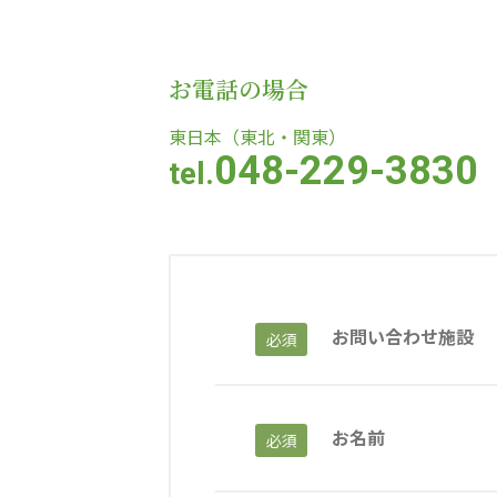
教育（共に生きる仲間達）
お電話の場合
学校法人明星学園
関東福祉専門学校
国際
東日本（東北・関東）
048-229-3830
tel.
特定非営利活動法人ファイアーレッズメディカルスポーツク
その他
Mediclude
株式会社アジアメデカ元気事業団
お問い合わせ施設
必須
特定非営利活動法人共生フォーラム
一般社団法人
株式会社エネクト
株式会社 G.com R＆M
お名前
必須
海外