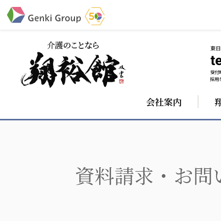
東
te
受付時
介護・福祉
採用な
会社案内
社会福祉法人 元気村グループ
株式会社 サンガジ
社会福祉法人元気村
株式会社日本遮蔽
社会福祉法人長寿村
サンガ共同組合
社会福祉法人長寿の里
株式会社Genkiリレ
社会福祉法人長寿の森
社会福祉法人杜の村
資料請求・お問
社会福祉法人 共生会
社会福祉法人 福ふく
社会福祉法人 心の会