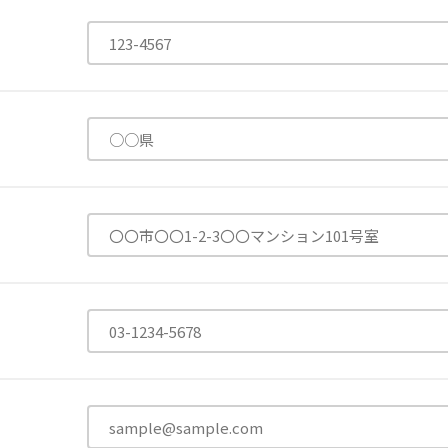
有限公司
台灣善合股份有限公司
Angkor-Japan Friendship
カンボジア日本友好技術教育センター
NGO共生の家