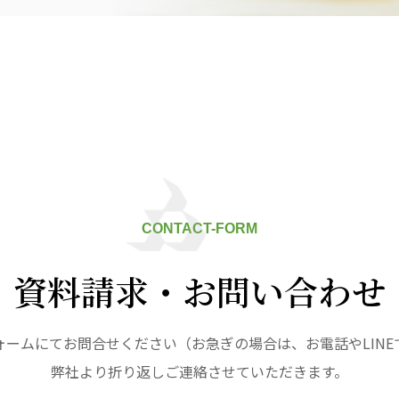
九州
株式会社 七星
株式会社 せきれい
デイサロン
七星
せきれい
デイサロ
ュニティ
医療法人 共生会
医療法人社団 鴻愛
ク
松園病院介護医療院
こうのす共生病
松園第二病院
OKP with Lif
複合ケアセンターまつぞの
with Life 
CONTACT-FORM
ならしの共生ク
こうのすナーシ
資料請求・お問い合わせ
あげお共生の家
ォームにてお問合せください（お急ぎの場合は、お電話やLINE
弊社より折り返しご連絡させていただきます。