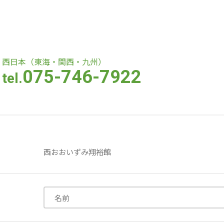
医療専門学校
浦和学院高等学校
浦和学院中学校
西日本（東海・関西・九州）
075-746-7922
tel.
ラブ
特定非営利活動法人アート応援隊
株式会社フラワーコミュニティ放送
Medicare Lead Japa
西おおいずみ翔裕館
フードラボジャパン
特定非営利活動法人日本医療福祉機構
株式会社bright vie