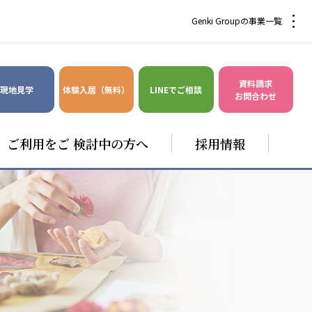
Genki Groupの事業一覧
資料請求
現地見学
体験入居（無料）
LINEでご相談
お問合わせ
ご利用をご 検討中の方へ
採用情報
爽やかな風沖縄
株式会社 鷹揚館
風沖縄
鷹揚館