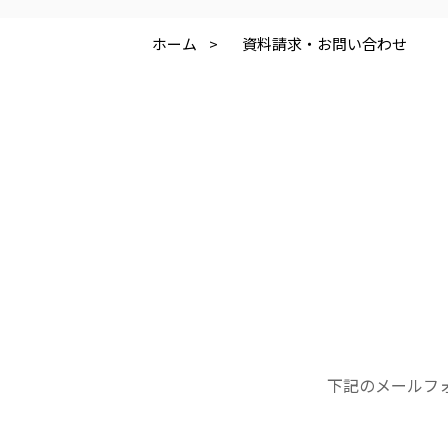
株式会社 アジアメデカ元気事業団
株式会社 爽やかな風
アジアメデカ元気事業団
爽やかな風九州
ホーム
>
資料請求・お問い合わせ
医療（共に生きる仲間達）
医療法人社団 美翔会
医療法人社団 デンタルケアコミ
聖心美容クリニック
フォレストデンタルクリニッ
S-Labo（渋谷院）
下記のメールフ
医療法人 翔友会
みどりの館