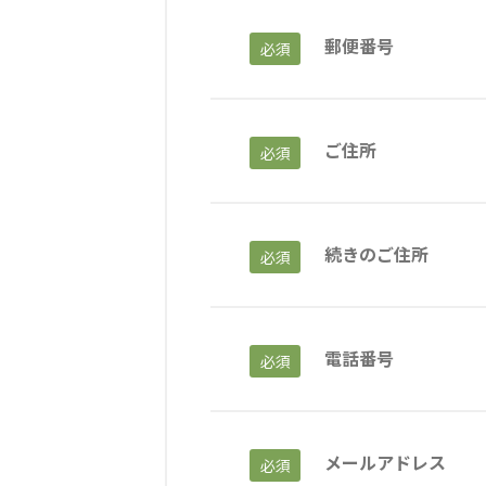
郵便番号
必須
海外グループ会社
美迪克（上海）商务咨询有限公司
共生（大連）商務諮詢
クヴィアン小学校・カンボジア日本友好共生クヴィアン中学校
ご住所
必須
海外子会社・合弁会社
瀋陽長者会
上海介護施設
広州谷豊園
続きのご住所
必須
電話番号
必須
メールアドレス
必須