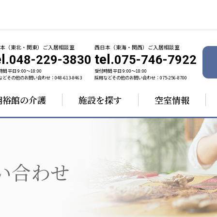
日本（東北・関東）ご入居相談室
西日本（東海・関西）ご入居相談室
l.
tel.
048-229-3830
075-746-7922
間 平日 9:00〜18:00
受付時間 平日 9:00〜18:00
どその他のお問い合わせ：048-613-8463
採用などその他のお問い合わせ：075-256-8700
翔裕館の介護
施設を探す
空室情報
ャパン
一般社団法人 日本高齢者福祉協会
株式会社 
技研
日本高齢者福祉協会
爽やかな
ーションズ
い合わせ