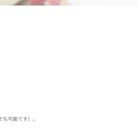
さきたま
ンさきたま
会
医療法人 京都翔医会
院
西京都病院
e クリニック
西京都クリニック
クリニック 大宮駅前
洛西 西京都クリニック
リニック
洛桂の郷
ングホーム共生園
桂寿の郷
訪問看護ステーション秋桜
上桂の郷
ファミリエール吉祥院
でも可能です）。