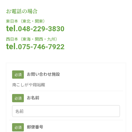
株式会社Genkiリレーションズ
お電話の場合
一般社団法人 日本高齢者福祉協会
東日本（東北・関東）
tel.
日本高齢者福祉協会
048-229-3830
株式会社 爽やかな風沖縄
西日本（東海・関西・九州）
株式会社 鷹揚館
tel.
075-746-7922
爽やかな風沖縄
鷹揚館
株式会社 アジアメデカ元気事業団
アジアメデカ元気事業団
お問い合わせ施設
必須
株式会社 爽やかな風九州
株式会社 七星
南こしがや翔裕館
爽やかな風九州
七星
お名前
必須
株式会社 せきれい
デイサロンさきたま
せきれい
デイサロンさきたま
医療（共に生きる仲間達）
郵便番号
必須
医療法人社団 美翔会