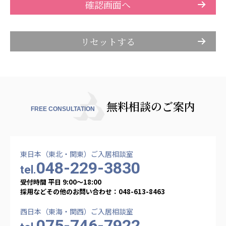
株式会社アメックファーマシー
株式会社エネクト
株式会社 G.com R＆M
株式会社bright vie
海外
海外グループ会社
美迪克（上海）商务咨询有限公司
無料相談のご案内
共生（大連）商務諮詢有限公司
FREE CONSULTATION
台灣善合股份有限公司
Angkor-Japan Friendship International
Hospital
東日本（東北・関東）ご入居相談室
クヴィアン小学校・カンボジア日本友好共生クヴ
048-229-3830
tel.
ィアン中学校
カンボジア日本友好技術教育センター
受付時間 平日 9:00〜18:00
採用などその他のお問い合わせ：048-613-8463
NGO共生の家
G-COM JOINT STOCK COMPANY
西日本（東海・関西）ご入居相談室
075-746-7922