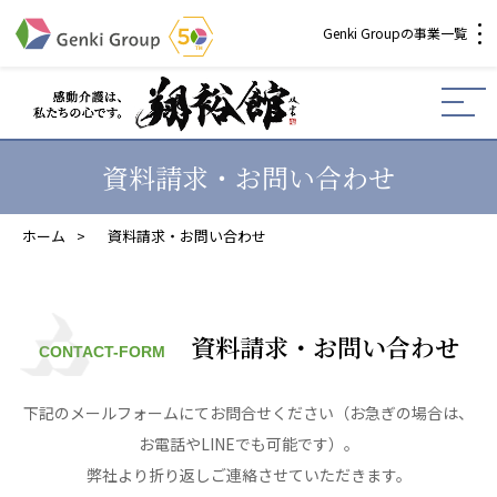
Genki Groupの事業一覧
介護・福祉
社会福祉法人 元気村グループ
資料請求・お問い合わせ
社会福祉法人元気村
社会福祉法人長寿村
ホーム
>
資料請求・お問い合わせ
社会福祉法人長寿の里
社会福祉法人長寿の森
社会福祉法人杜の村
社会福祉法人 共生会
資料請求・お問い合わせ
CONTACT-FORM
社会福祉法人 福ふく
社会福祉法人 心の会
下記のメールフォームにてお問合せください（お急ぎの場合は、
株式会社 サンガジャパン
お電話やLINEでも可能です）。
株式会社日本遮蔽技研
弊社より折り返しご連絡させていただきます。
サンガ共同組合