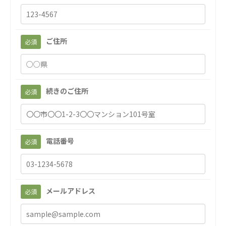
聖心美容クリニック
S-Labo（渋谷院）
ご住所
必須
医療法人社団 デンタルケアコミュニティ
フォレストデンタルクリニック
医療法人 共生会
続きのご住所
必須
松園病院介護医療院
松園第二病院
複合ケアセンターまつぞの
電話番号
医療法人社団 鴻愛会
必須
こうのす共生病院
OKP with Life クリニック
with Life クリニック 大宮駅前
メールアドレス
必須
ならしの共生クリニック
こうのすナーシングホーム共生園
あげお共生の家