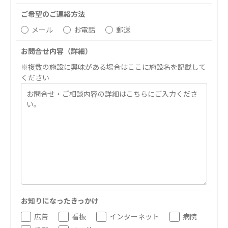
医療法人 京都翔医会
医療法人 翔友会
ご希望のご連絡方法
西京都病院
みどりの館
メール
お電話
郵送
西京都クリニック
お問合せ内容（詳細）
洛西 西京都クリニック
洛桂の郷
※複数の施設に興味がある場合はここに施設名を記載して
ください
桂寿の郷
訪問看護ステーション秋桜
上桂の郷
ファミリエール吉祥院
教育（共に生きる仲間達）
学校法人明星学園
関東福祉専門学校
国際医療専門学校
浦和学院高等学校
浦和学院中学校
明星幼稚園
お知りになったきっかけ
広告
看板
インターネット
病院
志学会高等学校