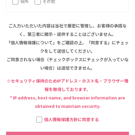
役所
その他
特定非営利活動法人ファイアーレッズメディカルスポ
ーツクラブ
ご入力いただいた内容は当社で厳密に管理し、お客様の承諾な
特定非営利活動法人アート応援隊
その他
く、第三者に開示・提供することはございません。
「個人情報保護について」をご確認の上、「同意する」にチェッ
Mediclude
株式会社アジアメデカ元気事業団
クをして送信してください。
ご同意されない場合（チェックボックスにチェックが入っていな
株式会社フラワーコミュニティ放送
い場合）は送信できません。
Medicare Lead Japan
※セキュリティ保持のためIPアドレス・ホスト名・ブラウザー情
株式会社日本医科学研究所
報を取得しております。
* IP address, host name, and browser information are
特定非営利活動法人共生フォーラム
obtained to maintain security.
一般社団法人フードラボジャパン
個人情報保護方針に同意する
特定非営利活動法人日本医療福祉機構