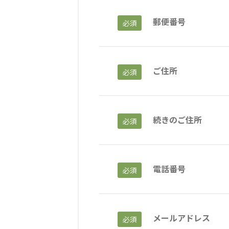
郵便番号
必須
海外グループ会社
美迪克（上海）商务咨询有限公司
共生（大連）商務諮詢
クヴィアン小学校・カンボジア日本友好共生クヴィアン中学校
ご住所
必須
海外子会社・合弁会社
瀋陽長者会
上海介護施設
広州谷豊園
続きのご住所
必須
電話番号
必須
メールアドレス
必須