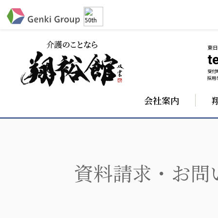
東
te
受付時
介護・福祉
採用な
会社案内
社会福祉法人 元気村グループ
株式会社 サンガジ
社会福祉法人元気村
株式会社日本遮蔽
社会福祉法人長寿村
サンガ共同組合
社会福祉法人長寿の里
株式会社Genkiリレ
社会福祉法人長寿の森
社会福祉法人杜の村
資料請求・お問
社会福祉法人 共生会
社会福祉法人 福ふく
社会福祉法人 心の会