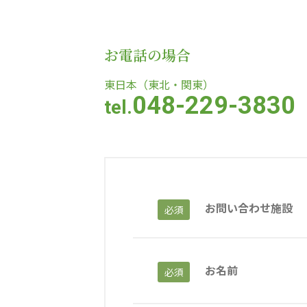
教育（共に生きる仲間達）
お電話の場合
学校法人明星学園
関東福祉専門学校
国際
東日本（東北・関東）
048-229-3830
tel.
特定非営利活動法人ファイアーレッズメディカルスポーツク
その他
Mediclude
株式会社アジアメデカ元気事業団
お問い合わせ施設
必須
特定非営利活動法人共生フォーラム
一般社団法人
株式会社エネクト
株式会社 G.com R＆M
お名前
必須
海外