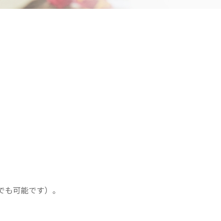
さきたま
ンさきたま
会
医療法人 京都翔医会
院
西京都病院
e クリニック
西京都クリニック
クリニック 大宮駅前
洛西 西京都クリニック
リニック
洛桂の郷
ングホーム共生園
桂寿の郷
訪問看護ステーション秋桜
上桂の郷
ファミリエール吉祥院
でも可能です）。