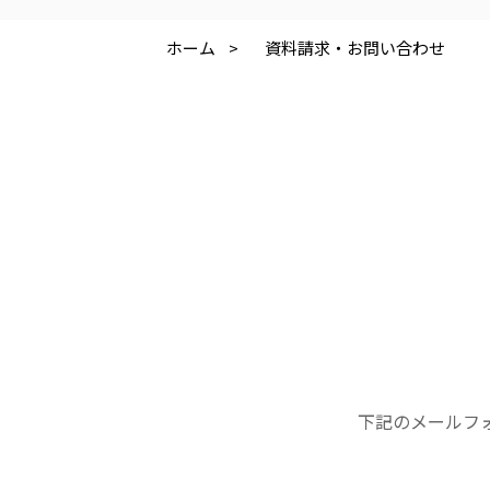
株式会社 アジアメデカ元気事業団
株式会社 爽やかな風
アジアメデカ元気事業団
爽やかな風九州
ホーム
>
資料請求・お問い合わせ
医療（共に生きる仲間達）
医療法人社団 美翔会
医療法人社団 デンタルケアコミ
聖心美容クリニック
フォレストデンタルクリニッ
S-Labo（渋谷院）
下記のメールフ
医療法人 翔友会
みどりの館