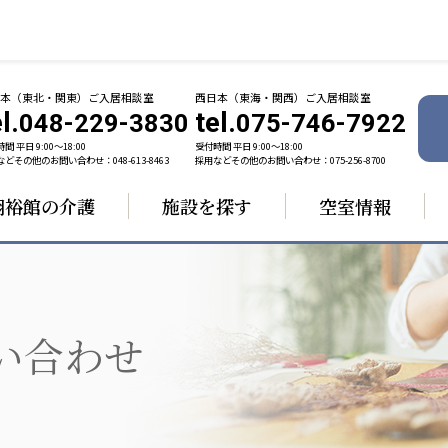
日本（東北・関東）ご入居相談室
西日本（東海・関西）ご入居相談室
l.
tel.
048-229-3830
075-746-7922
間 平日 9:00〜18:00
受付時間 平日 9:00〜18:00
どその他のお問い合わせ：048-613-8463
採用などその他のお問い合わせ：075-256-8700
翔裕館の介護
施設を探す
空室情報
ャパン
一般社団法人 日本高齢者福祉協会
株式会社 
技研
日本高齢者福祉協会
爽やかな
ーションズ
い合わせ