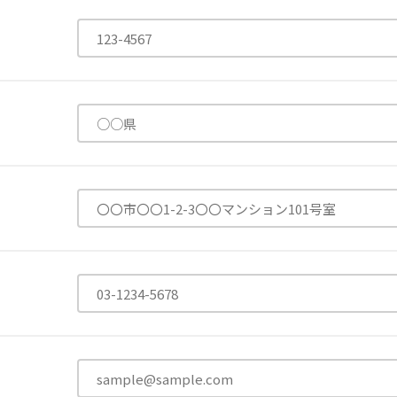
有限公司
台灣善合股份有限公司
Angkor-Japan Friendship
カンボジア日本友好技術教育センター
NGO共生の家