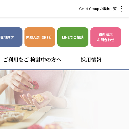
Genki Groupの事業一覧
資料請求
現地見学
体験入居（無料）
LINEでご相談
お問合わせ
ご利用をご 検討中の方へ
採用情報
爽やかな風沖縄
株式会社 鷹揚館
風沖縄
鷹揚館