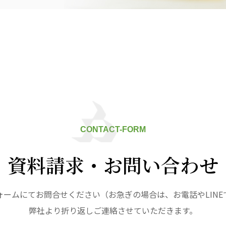
九州
株式会社 七星
株式会社 せきれい
デイサロン
七星
せきれい
デイサロ
ュニティ
医療法人 共生会
医療法人社団 鴻愛
ク
松園病院介護医療院
こうのす共生病
松園第二病院
OKP with Lif
複合ケアセンターまつぞの
with Life 
CONTACT-FORM
ならしの共生ク
こうのすナーシ
資料請求・お問い合わせ
あげお共生の家
ォームにてお問合せください（お急ぎの場合は、お電話やLINE
弊社より折り返しご連絡させていただきます。