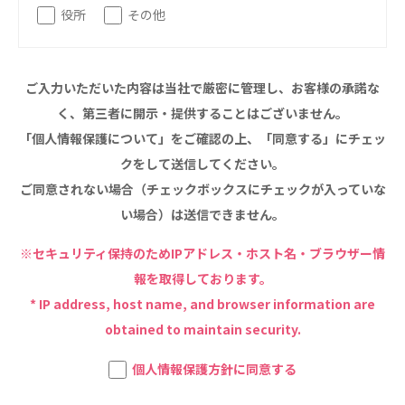
役所
その他
特定非営利活動法人ファイアーレッズメディカルスポ
ーツクラブ
特定非営利活動法人アート応援隊
ご入力いただいた内容は当社で厳密に管理し、お客様の承諾な
その他
く、第三者に開示・提供することはございません。
「個人情報保護について」をご確認の上、「同意する」にチェッ
Mediclude
株式会社アジアメデカ元気事業団
クをして送信してください。
株式会社フラワーコミュニティ放送
ご同意されない場合（チェックボックスにチェックが入っていな
い場合）は送信できません。
Medicare Lead Japan
※セキュリティ保持のためIPアドレス・ホスト名・ブラウザー情
株式会社日本医科学研究所
報を取得しております。
特定非営利活動法人共生フォーラム
* IP address, host name, and browser information are
obtained to maintain security.
一般社団法人フードラボジャパン
個人情報保護方針に同意する
特定非営利活動法人日本医療福祉機構