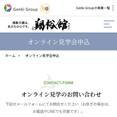
Genki Groupの事業一覧
介護・福祉
社会福祉法人 元気村グループ
オンライン見学会申込
社会福祉法人元気村
社会福祉法人長寿村
ホーム
>
オンライン見学会申込
社会福祉法人長寿の里
社会福祉法人長寿の森
社会福祉法人杜の村
社会福祉法人 共生会
CONTACT-FORM
社会福祉法人 福ふく
社会福祉法人 心の会
オンライン見学のお問い合わせ
株式会社 サンガジャパン
下記のメールフォームにてお問合せください（お急ぎの場合は、
株式会社日本遮蔽技研
お電話やLINEでも可能です）。
サンガ共同組合