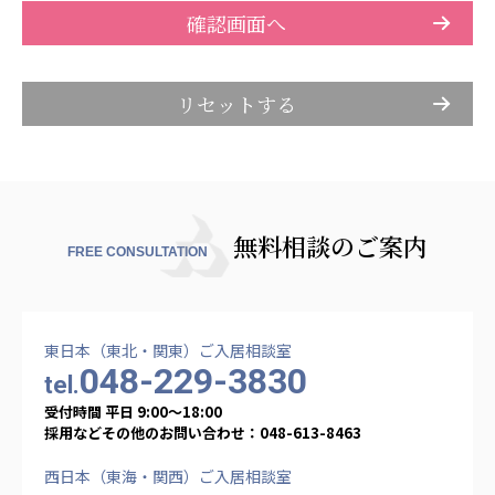
株式会社アメックファーマシー
株式会社エネクト
株式会社 G.com R＆M
株式会社bright vie
海外
海外グループ会社
美迪克（上海）商务咨询有限公司
無料相談のご案内
共生（大連）商務諮詢有限公司
FREE CONSULTATION
台灣善合股份有限公司
Angkor-Japan Friendship International
Hospital
クヴィアン小学校・カンボジア日本友好共生クヴ
東日本（東北・関東）ご入居相談室
ィアン中学校
048-229-3830
tel.
カンボジア日本友好技術教育センター
受付時間 平日 9:00〜18:00
NGO共生の家
採用などその他のお問い合わせ：048-613-8463
G-COM JOINT STOCK COMPANY
西日本（東海・関西）ご入居相談室