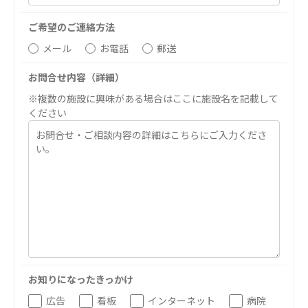
医療法人 京都翔医会
医療法人 翔友会
ご希望のご連絡方法
西京都病院
みどりの館
メール
お電話
郵送
西京都クリニック
洛西 西京都クリニック
お問合せ内容（詳細）
洛桂の郷
※複数の施設に興味がある場合はここに施設名を記載して
桂寿の郷
ください
訪問看護ステーション秋桜
上桂の郷
ファミリエール吉祥院
教育（共に生きる仲間達）
学校法人明星学園
関東福祉専門学校
国際医療専門学校
浦和学院高等学校
浦和学院中学校
明星幼稚園
お知りになったきっかけ
志学会高等学校
広告
看板
インターネット
病院