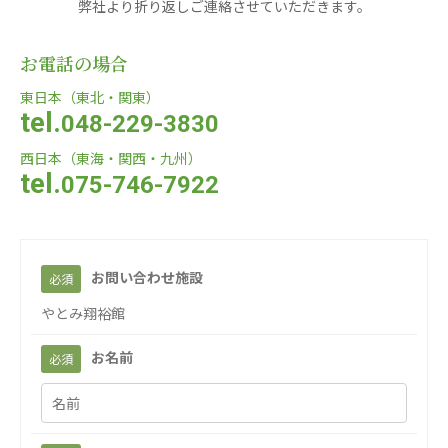
弊社より折り返しご連絡させていただきます。
株式会社Genkiリレーションズ
お電話の場合
一般社団法人 日本高齢者福祉協会
日本高齢者福祉協会
東日本（東北・関東）
tel.
048-229-3830
株式会社 爽やかな風沖縄
株式会社 鷹揚館
西日本（東海・関西・九州）
爽やかな風沖縄
鷹揚館
tel.
075-746-7922
株式会社 アジアメデカ元気事業団
アジアメデカ元気事業団
株式会社 爽やかな風九州
株式会社 七星
お問い合わせ施設
必須
爽やかな風九州
七星
やとみ翔裕館
株式会社 せきれい
デイサロンさきたま
お名前
必須
せきれい
デイサロンさきたま
医療（共に生きる仲間達）
医療法人社団 美翔会