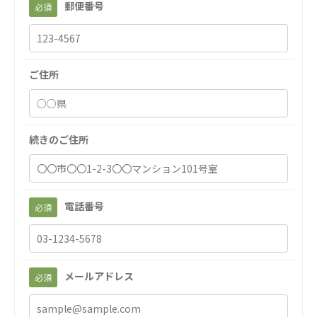
郵便番号
必須
聖心美容クリニック
S-Labo（渋谷院）
医療法人社団 デンタルケアコミュニティ
ご住所
フォレストデンタルクリニック
医療法人 共生会
松園病院介護医療院
続きのご住所
松園第二病院
複合ケアセンターまつぞの
医療法人社団 鴻愛会
電話番号
必須
こうのす共生病院
OKP with Life クリニック
with Life クリニック 大宮駅前
ならしの共生クリニック
メールアドレス
必須
こうのすナーシングホーム共生園
あげお共生の家