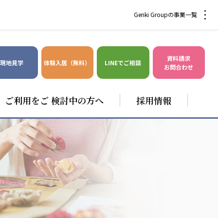
Genki Groupの事業一覧
資料請求
現地見学
体験入居（無料）
LINEでご相談
お問合わせ
ご利用をご 検討中の方へ
採用情報
爽やかな風沖縄
株式会社 鷹揚館
風沖縄
鷹揚館