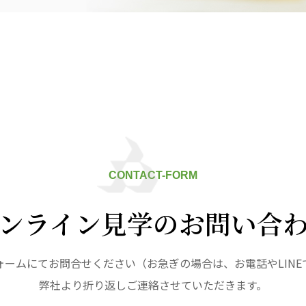
九州
株式会社 七星
株式会社 せきれい
デイサロン
七星
せきれい
デイサロ
ュニティ
医療法人 共生会
医療法人社団 鴻愛
ク
松園病院介護医療院
こうのす共生病
松園第二病院
OKP with Lif
複合ケアセンターまつぞの
with Life 
CONTACT-FORM
ならしの共生ク
こうのすナーシ
ンライン見学のお問い合
あげお共生の家
ォームにてお問合せください（お急ぎの場合は、お電話やLINE
弊社より折り返しご連絡させていただきます。