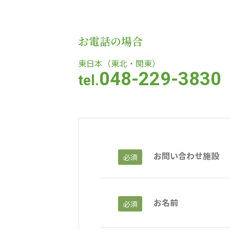
教育（共に生きる仲間達）
お電話の場合
学校法人明星学園
関東福祉専門学校
国際
東日本（東北・関東）
048-229-3830
tel.
特定非営利活動法人ファイアーレッズメディカルスポーツク
その他
Mediclude
株式会社アジアメデカ元気事業団
お問い合わせ施設
必須
特定非営利活動法人共生フォーラム
一般社団法人
株式会社エネクト
株式会社 G.com R＆M
お名前
必須
海外