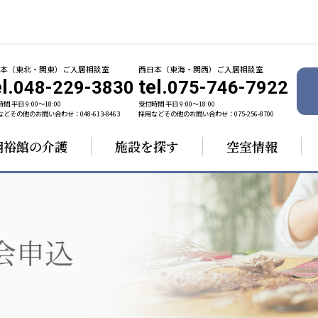
日本（東北・関東）ご入居相談室
西日本（東海・関西）ご入居相談室
l.
tel.
048-229-3830
075-746-7922
間 平日 9:00〜18:00
受付時間 平日 9:00〜18:00
どその他のお問い合わせ：048-613-8463
採用などその他のお問い合わせ：075-256-8700
翔裕館の介護
施設を探す
空室情報
ャパン
一般社団法人 日本高齢者福祉協会
株式会社 
技研
日本高齢者福祉協会
爽やかな
ーションズ
会申込