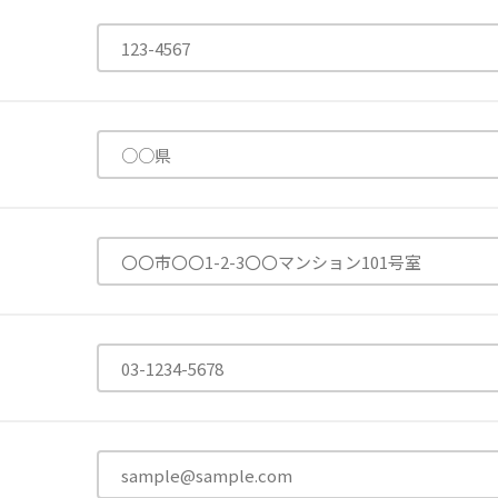
有限公司
台灣善合股份有限公司
Angkor-Japan Friendship
カンボジア日本友好技術教育センター
NGO共生の家