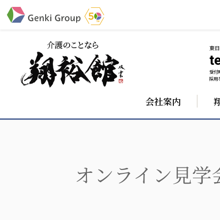
東
te
受付時
介護・福祉
採用な
会社案内
社会福祉法人 元気村グループ
株式会社 サンガジ
社会福祉法人元気村
株式会社日本遮蔽
社会福祉法人長寿村
サンガ共同組合
社会福祉法人長寿の里
株式会社Genkiリレ
社会福祉法人長寿の森
社会福祉法人杜の村
オンライン見学
社会福祉法人 共生会
社会福祉法人 福ふく
社会福祉法人 心の会