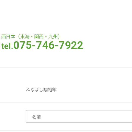
医療専門学校
浦和学院高等学校
浦和学院中学校
西日本（東海・関西・九州）
075-746-7922
tel.
ラブ
特定非営利活動法人アート応援隊
株式会社フラワーコミュニティ放送
Medicare Lead Japa
ふなばし翔裕館
フードラボジャパン
特定非営利活動法人日本医療福祉機構
株式会社bright vie