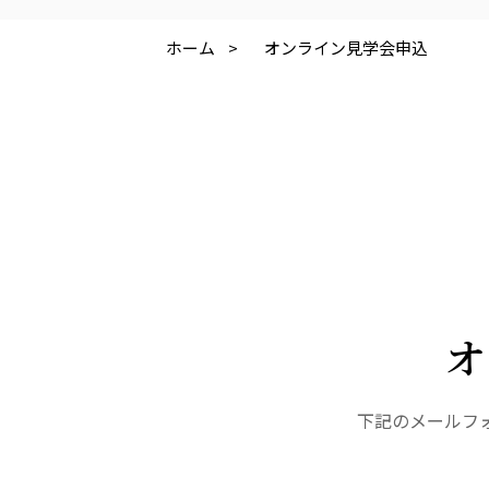
株式会社 アジアメデカ元気事業団
株式会社 爽やかな風
アジアメデカ元気事業団
爽やかな風九州
ホーム
>
オンライン見学会申込
医療（共に生きる仲間達）
医療法人社団 美翔会
医療法人社団 デンタルケアコミ
聖心美容クリニック
フォレストデンタルクリニッ
S-Labo（渋谷院）
オ
下記のメールフ
医療法人 翔友会
みどりの館