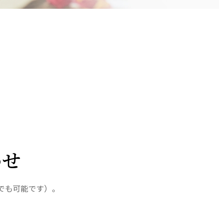
さきたま
ンさきたま
会
医療法人 京都翔医会
院
西京都病院
e クリニック
西京都クリニック
クリニック 大宮駅前
洛西 西京都クリニック
リニック
洛桂の郷
ングホーム共生園
桂寿の郷
わせ
訪問看護ステーション秋桜
上桂の郷
ファミリエール吉祥院
でも可能です）。