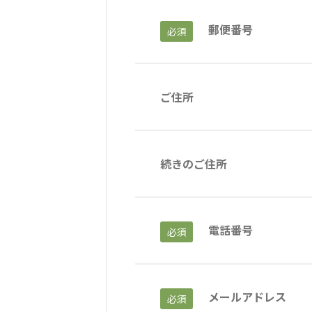
郵便番号
必須
海外グループ会社
美迪克（上海）商务咨询有限公司
共生（大連）商務諮詢
クヴィアン小学校・カンボジア日本友好共生クヴィアン中学校
ご住所
海外子会社・合弁会社
瀋陽長者会
上海介護施設
広州谷豊園
続きのご住所
電話番号
必須
メールアドレス
必須