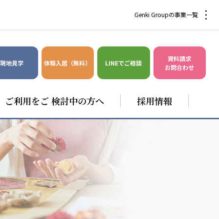
Genki Groupの事業一覧
資料請求
現地見学
体験入居（無料）
LINEでご相談
お問合わせ
ご利用をご 検討中の方へ
採用情報
爽やかな風沖縄
株式会社 鷹揚館
風沖縄
鷹揚館