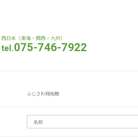
医療専門学校
浦和学院高等学校
浦和学院中学校
西日本（東海・関西・九州）
075-746-7922
tel.
ラブ
特定非営利活動法人アート応援隊
株式会社フラワーコミュニティ放送
Medicare Lead Japa
ふじさわ翔裕館
フードラボジャパン
特定非営利活動法人日本医療福祉機構
株式会社bright vie