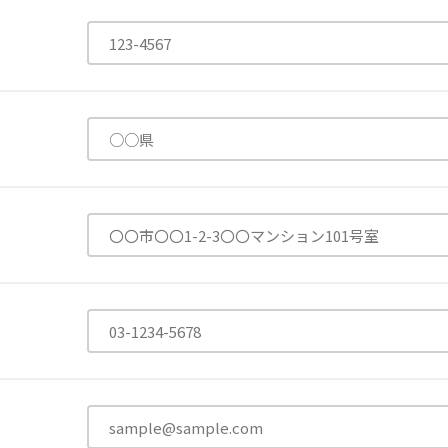
有限公司
台灣善合股份有限公司
Angkor-Japan Friendship
カンボジア日本友好技術教育センター
NGO共生の家