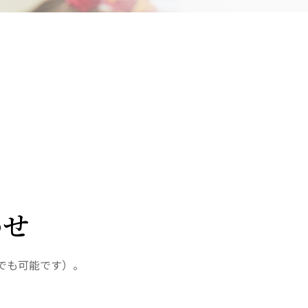
さきたま
ンさきたま
会
医療法人 京都翔医会
院
西京都病院
e クリニック
西京都クリニック
クリニック 大宮駅前
洛西 西京都クリニック
リニック
洛桂の郷
ングホーム共生園
桂寿の郷
わせ
訪問看護ステーション秋桜
上桂の郷
ファミリエール吉祥院
でも可能です）。