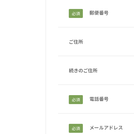
郵便番号
必須
海外グループ会社
美迪克（上海）商务咨询有限公司
共生（大連）商務諮詢
クヴィアン小学校・カンボジア日本友好共生クヴィアン中学校
ご住所
海外子会社・合弁会社
瀋陽長者会
上海介護施設
広州谷豊園
続きのご住所
電話番号
必須
メールアドレス
必須