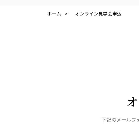
株式会社 アジアメデカ元気事業団
株式会社 爽やかな風
アジアメデカ元気事業団
爽やかな風九州
ホーム
>
オンライン見学会申込
医療（共に生きる仲間達）
医療法人社団 美翔会
医療法人社団 デンタルケアコミ
聖心美容クリニック
フォレストデンタルクリニッ
S-Labo（渋谷院）
オ
下記のメールフ
医療法人 翔友会
みどりの館