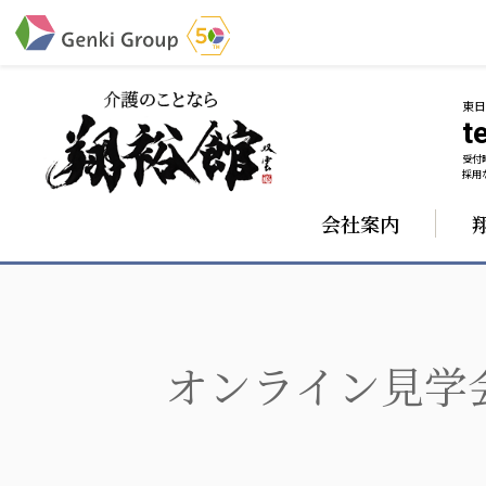
東
te
受付時
介護・福祉
採用な
会社案内
社会福祉法人 元気村グループ
株式会社 サンガジ
社会福祉法人元気村
株式会社日本遮蔽
社会福祉法人長寿村
サンガ共同組合
社会福祉法人長寿の里
株式会社Genkiリレ
社会福祉法人長寿の森
社会福祉法人杜の村
オンライン見学
社会福祉法人 共生会
社会福祉法人 福ふく
社会福祉法人 心の会