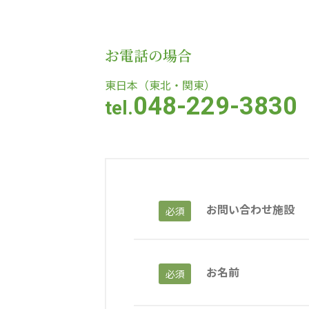
教育（共に生きる仲間達）
お電話の場合
学校法人明星学園
関東福祉専門学校
国際
東日本（東北・関東）
048-229-3830
tel.
特定非営利活動法人ファイアーレッズメディカルスポーツク
その他
Mediclude
株式会社アジアメデカ元気事業団
お問い合わせ施設
必須
特定非営利活動法人共生フォーラム
一般社団法人
株式会社エネクト
株式会社 G.com R＆M
お名前
必須
海外