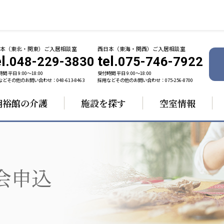
日本（東北・関東）ご入居相談室
西日本（東海・関西）ご入居相談室
l.
tel.
048-229-3830
075-746-7922
間 平日 9:00〜18:00
受付時間 平日 9:00〜18:00
どその他のお問い合わせ：048-613-8463
採用などその他のお問い合わせ：075-256-8700
翔裕館の介護
施設を探す
空室情報
ャパン
一般社団法人 日本高齢者福祉協会
株式会社 
技研
日本高齢者福祉協会
爽やかな
ーションズ
会申込