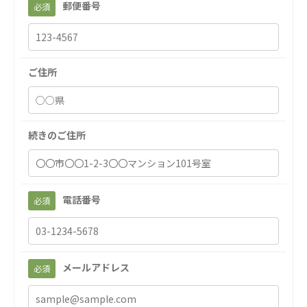
郵便番号
必須
聖心美容クリニック
S-Labo（渋谷院）
医療法人社団 デンタルケアコミュニティ
ご住所
フォレストデンタルクリニック
医療法人 共生会
松園病院介護医療院
続きのご住所
松園第二病院
複合ケアセンターまつぞの
医療法人社団 鴻愛会
電話番号
必須
こうのす共生病院
OKP with Life クリニック
with Life クリニック 大宮駅前
ならしの共生クリニック
メールアドレス
必須
こうのすナーシングホーム共生園
あげお共生の家