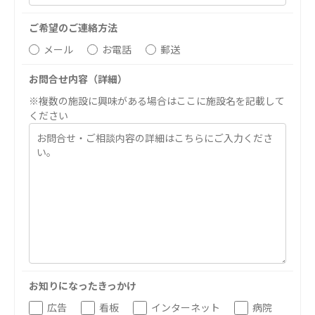
医療法人 京都翔医会
医療法人 翔友会
ご希望のご連絡方法
西京都病院
みどりの館
メール
お電話
郵送
西京都クリニック
洛西 西京都クリニック
お問合せ内容（詳細）
洛桂の郷
※複数の施設に興味がある場合はここに施設名を記載して
桂寿の郷
ください
訪問看護ステーション秋桜
上桂の郷
ファミリエール吉祥院
教育（共に生きる仲間達）
学校法人明星学園
関東福祉専門学校
国際医療専門学校
浦和学院高等学校
浦和学院中学校
明星幼稚園
お知りになったきっかけ
志学会高等学校
広告
看板
インターネット
病院