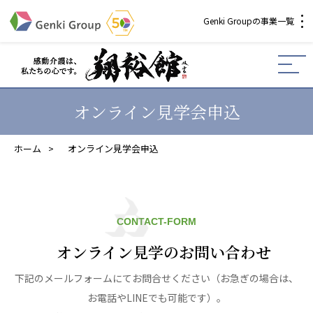
Genki Groupの事業一覧
介護・福祉
社会福祉法人 元気村グループ
オンライン見学会申込
社会福祉法人元気村
社会福祉法人長寿村
ホーム
>
オンライン見学会申込
社会福祉法人長寿の里
社会福祉法人長寿の森
社会福祉法人杜の村
社会福祉法人 共生会
CONTACT-FORM
社会福祉法人 福ふく
社会福祉法人 心の会
オンライン見学のお問い合わせ
株式会社 サンガジャパン
下記のメールフォームにてお問合せください（お急ぎの場合は、
株式会社日本遮蔽技研
お電話やLINEでも可能です）。
サンガ共同組合