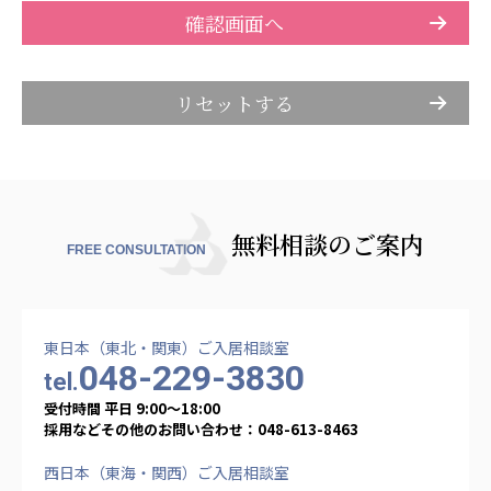
株式会社アメックファーマシー
株式会社エネクト
株式会社 G.com R＆M
株式会社bright vie
海外
海外グループ会社
美迪克（上海）商务咨询有限公司
無料相談のご案内
共生（大連）商務諮詢有限公司
FREE CONSULTATION
台灣善合股份有限公司
Angkor-Japan Friendship International
Hospital
クヴィアン小学校・カンボジア日本友好共生クヴ
東日本（東北・関東）ご入居相談室
ィアン中学校
048-229-3830
tel.
カンボジア日本友好技術教育センター
受付時間 平日 9:00〜18:00
NGO共生の家
採用などその他のお問い合わせ：048-613-8463
G-COM JOINT STOCK COMPANY
西日本（東海・関西）ご入居相談室