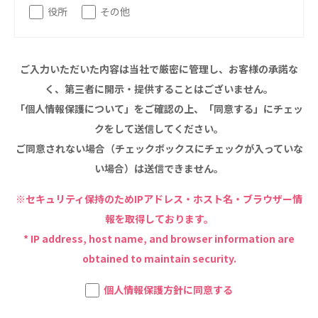
役所
その他
特定非営利活動法人ファイアーレッズメディカルスポ
ーツクラブ
特定非営利活動法人アート応援隊
ご入力いただいた内容は当社で厳密に管理し、お客様の承諾な
その他
く、第三者に開示・提供することはございません。
「個人情報保護について」をご確認の上、「同意する」にチェッ
Mediclude
株式会社アジアメデカ元気事業団
クをして送信してください。
株式会社フラワーコミュニティ放送
ご同意されない場合（チェックボックスにチェックが入っていな
い場合）は送信できません。
Medicare Lead Japan
※セキュリティ保持のためIPアドレス・ホスト名・ブラウザー情
株式会社日本医科学研究所
報を取得しております。
特定非営利活動法人共生フォーラム
* IP address, host name, and browser information are
obtained to maintain security.
一般社団法人フードラボジャパン
個人情報保護方針に同意する
特定非営利活動法人日本医療福祉機構