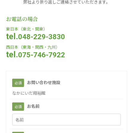
弊社より折り返しご連絡させていただきます。
株式会社Genkiリレーションズ
お電話の場合
一般社団法人 日本高齢者福祉協会
日本高齢者福祉協会
東日本（東北・関東）
tel.
048-229-3830
株式会社 爽やかな風沖縄
株式会社 鷹揚館
西日本（東海・関西・九州）
爽やかな風沖縄
鷹揚館
tel.
075-746-7922
株式会社 アジアメデカ元気事業団
アジアメデカ元気事業団
株式会社 爽やかな風九州
株式会社 七星
お問い合わせ施設
必須
爽やかな風九州
七星
なかにいだ翔裕館
株式会社 せきれい
デイサロンさきたま
お名前
必須
せきれい
デイサロンさきたま
医療（共に生きる仲間達）
医療法人社団 美翔会