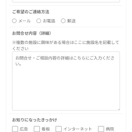
医療法人 京都翔医会
医療法人 翔友会
ご希望のご連絡方法
西京都病院
みどりの館
メール
お電話
郵送
西京都クリニック
洛西 西京都クリニック
お問合せ内容（詳細）
洛桂の郷
※複数の施設に興味がある場合はここに施設名を記載して
桂寿の郷
ください
訪問看護ステーション秋桜
上桂の郷
ファミリエール吉祥院
教育（共に生きる仲間達）
学校法人明星学園
関東福祉専門学校
国際医療専門学校
浦和学院高等学校
浦和学院中学校
明星幼稚園
お知りになったきっかけ
志学会高等学校
広告
看板
インターネット
病院