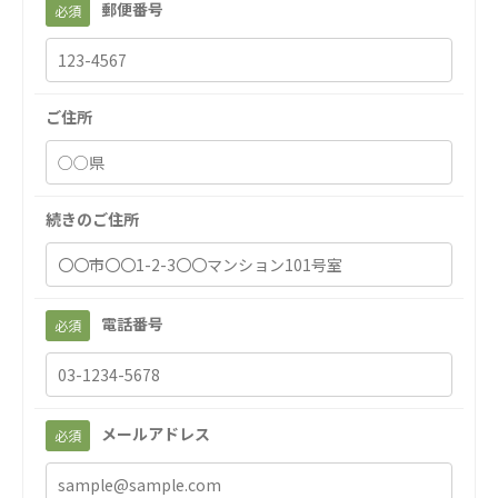
郵便番号
必須
聖心美容クリニック
S-Labo（渋谷院）
医療法人社団 デンタルケアコミュニティ
ご住所
フォレストデンタルクリニック
医療法人 共生会
松園病院介護医療院
続きのご住所
松園第二病院
複合ケアセンターまつぞの
医療法人社団 鴻愛会
電話番号
必須
こうのす共生病院
OKP with Life クリニック
with Life クリニック 大宮駅前
ならしの共生クリニック
メールアドレス
必須
こうのすナーシングホーム共生園
あげお共生の家