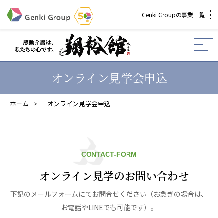
Genki Groupの事業一覧
介護・福祉
社会福祉法人 元気村グループ
オンライン見学会申込
社会福祉法人元気村
社会福祉法人長寿村
ホーム
>
オンライン見学会申込
社会福祉法人長寿の里
社会福祉法人長寿の森
社会福祉法人杜の村
社会福祉法人 共生会
CONTACT-FORM
社会福祉法人 福ふく
社会福祉法人 心の会
オンライン見学のお問い合わせ
株式会社 サンガジャパン
下記のメールフォームにてお問合せください（お急ぎの場合は、
株式会社日本遮蔽技研
お電話やLINEでも可能です）。
サンガ共同組合