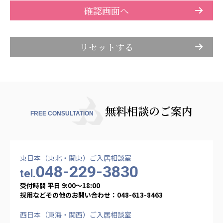
株式会社アメックファーマシー
株式会社エネクト
株式会社 G.com R＆M
株式会社bright vie
海外
海外グループ会社
美迪克（上海）商务咨询有限公司
無料相談のご案内
共生（大連）商務諮詢有限公司
FREE CONSULTATION
台灣善合股份有限公司
Angkor-Japan Friendship International
Hospital
クヴィアン小学校・カンボジア日本友好共生クヴ
東日本（東北・関東）ご入居相談室
ィアン中学校
048-229-3830
tel.
カンボジア日本友好技術教育センター
受付時間 平日 9:00〜18:00
NGO共生の家
採用などその他のお問い合わせ：048-613-8463
G-COM JOINT STOCK COMPANY
西日本（東海・関西）ご入居相談室