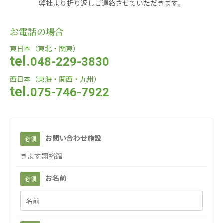
弊社より折り返しご連絡させていただきます。
株式会社Genkiリレーションズ
お電話の場合
一般社団法人 日本高齢者福祉協会
日本高齢者福祉協会
東日本（東北・関東）
tel.
048-229-3830
株式会社 爽やかな風沖縄
株式会社 鷹揚館
西日本（東海・関西・九州）
爽やかな風沖縄
鷹揚館
tel.
075-746-7922
株式会社 アジアメデカ元気事業団
アジアメデカ元気事業団
株式会社 爽やかな風九州
株式会社 七星
お問い合わせ施設
必須
爽やかな風九州
七星
きよす翔裕館
株式会社 せきれい
デイサロンさきたま
お名前
必須
せきれい
デイサロンさきたま
医療（共に生きる仲間達）
医療法人社団 美翔会