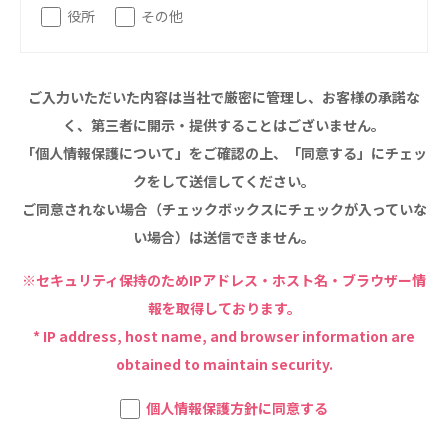
役所
その他
特定非営利活動法人ファイアーレッズメディカルスポ
ーツクラブ
特定非営利活動法人アート応援隊
ご入力いただいた内容は当社で厳密に管理し、お客様の承諾な
その他
く、第三者に開示・提供することはございません。
「個人情報保護について」をご確認の上、「同意する」にチェッ
Mediclude
株式会社アジアメデカ元気事業団
クをして送信してください。
株式会社フラワーコミュニティ放送
ご同意されない場合（チェックボックスにチェックが入っていな
い場合）は送信できません。
Medicare Lead Japan
※セキュリティ保持のためIPアドレス・ホスト名・ブラウザー情
株式会社日本医科学研究所
報を取得しております。
特定非営利活動法人共生フォーラム
* IP address, host name, and browser information are
obtained to maintain security.
一般社団法人フードラボジャパン
個人情報保護方針に同意する
特定非営利活動法人日本医療福祉機構