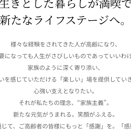
生きとした暮らしが満喫
新たなライフステージへ
医療専門学校
浦和学院高等学校
浦和学院中学校
様々な経験をされてきた人が高齢になり、
ラブ
特定非営利活動法人アート応援隊
要になっても人生がさびしいものであっていいわ
家族のように深く寄り添い、
いを感じていただける「楽しい」場を提供してい
株式会社フラワーコミュニティ放送
Medicare Lead Japa
心強い支えとなりたい。
フードラボジャパン
特定非営利活動法人日本医療福祉機構
それが私たちの理念、“家族主義”。
株式会社bright vie
新たな元気がうまれる。笑顔がふえる。
通じて、ご高齢者の皆様にもっと「感謝」を。「感