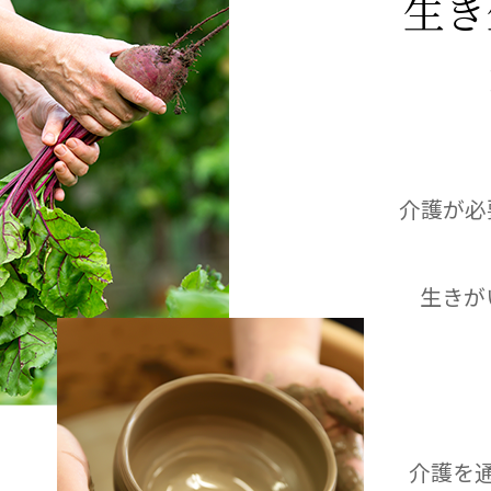
生き
教育（共に生きる仲間達）
学校法人明星学園
関東福祉専門学校
国際
特定非営利活動法人ファイアーレッズメディカルスポーツク
介護が必
その他
生きが
Mediclude
株式会社アジアメデカ元気事業団
特定非営利活動法人共生フォーラム
一般社団法人
株式会社エネクト
株式会社 G.com R＆M
介護を
海外