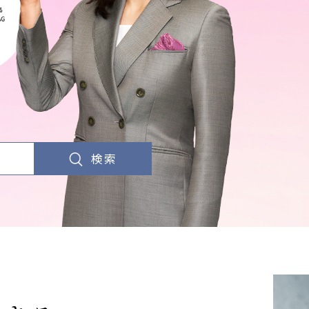
さきたま
ンさきたま
会
医療法人 京都翔医会
院
西京都病院
e クリニック
西京都クリニック
検索
クリニック 大宮駅前
洛西 西京都クリニック
リニック
洛桂の郷
ングホーム共生園
桂寿の郷
訪問看護ステーション秋桜
上桂の郷
ファミリエール吉祥院