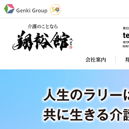
東
te
受付時
介護・福祉
採用な
会社案内
社会福祉法人 元気村グループ
株式会社 サンガジ
社会福祉法人元気村
株式会社日本遮蔽
社会福祉法人長寿村
サンガ共同組合
社会福祉法人長寿の里
株式会社Genkiリレ
社会福祉法人長寿の森
社会福祉法人杜の村
社会福祉法人 共生会
社会福祉法人 福ふく
社会福祉法人 心の会