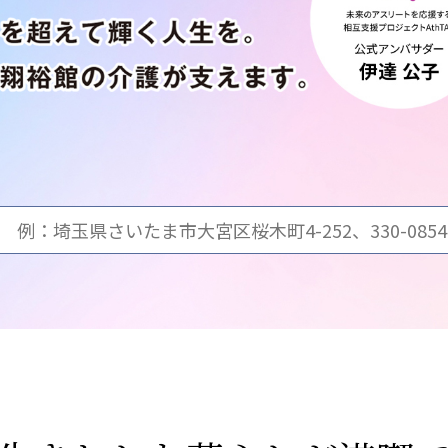
九州
株式会社 七星
株式会社 せきれい
デイサロン
七星
せきれい
デイサロ
ュニティ
医療法人 共生会
医療法人社団 鴻愛
ク
松園病院介護医療院
こうのす共生病
松園第二病院
OKP with Lif
複合ケアセンターまつぞの
with Life 
ならしの共生ク
こうのすナーシ
あげお共生の家