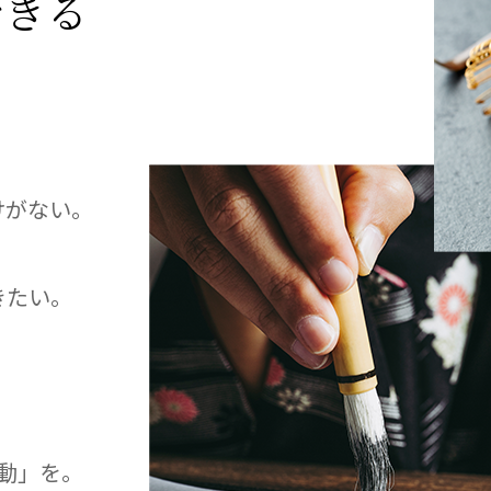
できる
。
明星幼稚園
志学会高等学校
けがない。
きたい。
n
株式会社日本医科学研究所
株式会社アメックファーマシー
動」を。