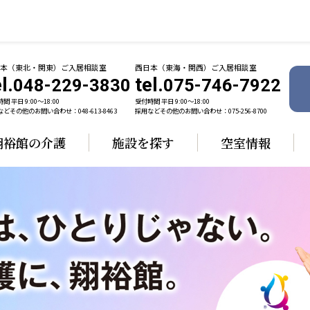
日本（東北・関東）ご入居相談室
西日本（東海・関西）ご入居相談室
l.
tel.
048-229-3830
075-746-7922
間 平日 9:00〜18:00
受付時間 平日 9:00〜18:00
どその他のお問い合わせ：048-613-8463
採用などその他のお問い合わせ：075-256-8700
翔裕館の介護
施設を探す
空室情報
ャパン
一般社団法人 日本高齢者福祉協会
株式会社 
技研
日本高齢者福祉協会
爽やかな
ーションズ