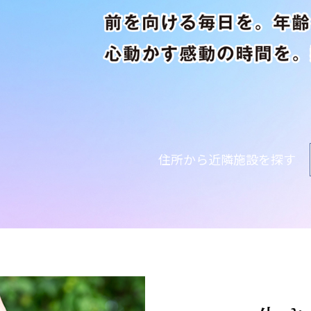
株式会社 アジアメデカ元気事業団
株式会社 爽やかな風
アジアメデカ元気事業団
爽やかな風九州
医療（共に生きる仲間達）
医療法人社団 美翔会
医療法人社団 デンタルケアコミ
聖心美容クリニック
フォレストデンタルクリニッ
S-Labo（渋谷院）
住所から近隣施設を探す
医療法人 翔友会
みどりの館