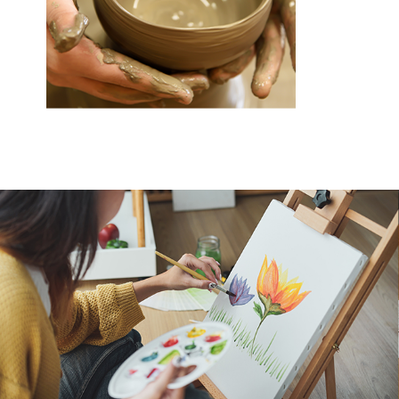
海外グループ会社
美迪克（上海）商务咨询有限公司
共生（大連）商務諮詢
クヴィアン小学校・カンボジア日本友好共生クヴィアン中学校
海外子会社・合弁会社
瀋陽長者会
上海介護施設
広州谷豊園