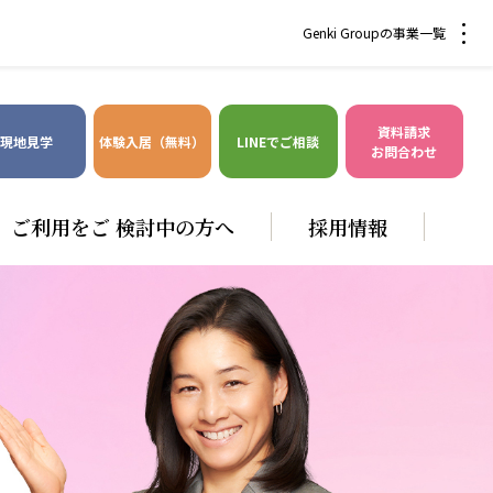
Genki Groupの事業一覧
資料請求
現地見学
体験入居（無料）
LINEでご相談
お問合わせ
ご利用をご 検討中の方へ
採用情報
爽やかな風沖縄
株式会社 鷹揚館
風沖縄
鷹揚館