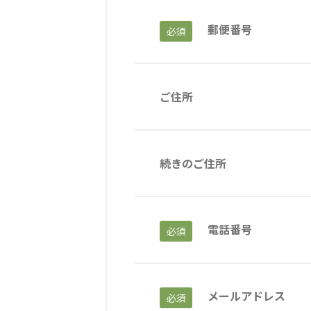
郵便番号
必須
海外グループ会社
美迪克（上海）商务咨询有限公司
共生（大連）商務諮詢
クヴィアン小学校・カンボジア日本友好共生クヴィアン中学校
ご住所
海外子会社・合弁会社
瀋陽長者会
上海介護施設
広州谷豊園
続きのご住所
電話番号
必須
メールアドレス
必須