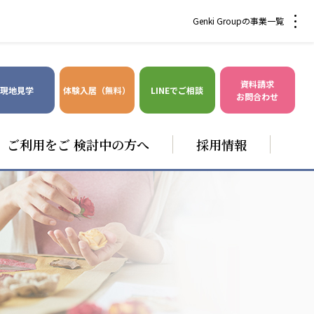
Genki Groupの事業一覧
資料請求
現地見学
体験入居（無料）
LINEでご相談
お問合わせ
ご利用をご 検討中の方へ
採用情報
爽やかな風沖縄
株式会社 鷹揚館
風沖縄
鷹揚館