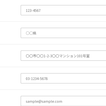
有限公司
台灣善合股份有限公司
Angkor-Japan Friendship
カンボジア日本友好技術教育センター
NGO共生の家