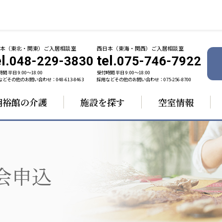
日本（東北・関東）ご入居相談室
西日本（東海・関西）ご入居相談室
l.
tel.
048-229-3830
075-746-7922
間 平日 9:00〜18:00
受付時間 平日 9:00〜18:00
どその他のお問い合わせ：048-613-8463
採用などその他のお問い合わせ：075-256-8700
翔裕館の介護
施設を探す
空室情報
ャパン
一般社団法人 日本高齢者福祉協会
株式会社 
技研
日本高齢者福祉協会
爽やかな
ーションズ
会申込