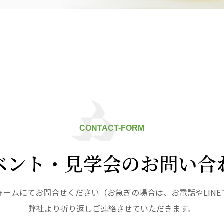
九州
株式会社 七星
株式会社 せきれい
デイサロン
七星
せきれい
デイサロ
ュニティ
医療法人 共生会
医療法人社団 鴻愛
ク
松園病院介護医療院
こうのす共生病
松園第二病院
OKP with Lif
複合ケアセンターまつぞの
with Life 
CONTACT-FORM
ならしの共生ク
こうのすナーシ
ベント・見学会のお問い合
あげお共生の家
ォームにてお問合せください（お急ぎの場合は、お電話やLINE
弊社より折り返しご連絡させていただきます。