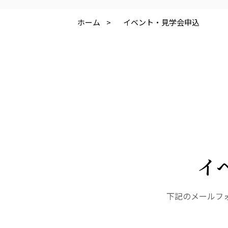
株式会社 アジアメデカ元気事業団
株式会社 爽やかな風
アジアメデカ元気事業団
爽やかな風九州
ホーム
>
イベント・見学会申込
医療（共に生きる仲間達）
医療法人社団 美翔会
医療法人社団 デンタルケアコミ
聖心美容クリニック
フォレストデンタルクリニッ
S-Labo（渋谷院）
イ
下記のメールフ
医療法人 翔友会
みどりの館