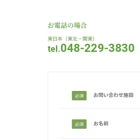
教育（共に生きる仲間達）
お電話の場合
学校法人明星学園
関東福祉専門学校
国際
東日本（東北・関東）
048-229-3830
tel.
特定非営利活動法人ファイアーレッズメディカルスポーツク
その他
Mediclude
株式会社アジアメデカ元気事業団
お問い合わせ施設
必須
特定非営利活動法人共生フォーラム
一般社団法人
株式会社エネクト
株式会社 G.com R＆M
お名前
必須
海外