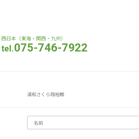
医療専門学校
浦和学院高等学校
浦和学院中学校
西日本（東海・関西・九州）
075-746-7922
tel.
ラブ
特定非営利活動法人アート応援隊
株式会社フラワーコミュニティ放送
Medicare Lead Japa
浦和さくら翔裕館
フードラボジャパン
特定非営利活動法人日本医療福祉機構
株式会社bright vie