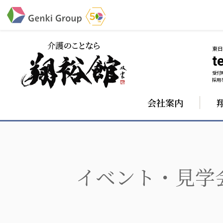
東
te
受付時
介護・福祉
採用な
会社案内
社会福祉法人 元気村グループ
株式会社 サンガジ
社会福祉法人元気村
株式会社日本遮蔽
社会福祉法人長寿村
サンガ共同組合
社会福祉法人長寿の里
株式会社Genkiリレ
社会福祉法人長寿の森
社会福祉法人杜の村
イベント・見学
社会福祉法人 共生会
社会福祉法人 福ふく
社会福祉法人 心の会