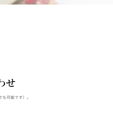
さきたま
ンさきたま
会
医療法人 京都翔医会
院
西京都病院
e クリニック
西京都クリニック
クリニック 大宮駅前
洛西 西京都クリニック
リニック
洛桂の郷
ングホーム共生園
桂寿の郷
わせ
訪問看護ステーション秋桜
上桂の郷
ファミリエール吉祥院
でも可能です）。