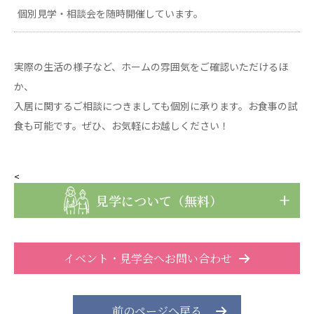
日本高齢者福祉協会
個別見学・相談会を随時開催しています。
株式会社 爽やかな風沖縄
株式会社 鷹揚館
爽やかな風 中部エリア
鷹揚館
実際の生活の様子など、ホームの雰囲気をご確認いただけるほ
爽やかな風 那覇エリア
か、
社会福祉法人 共生会
入居に関するご相談につきましても個別に承ります。お食事の試
食も可能です。ぜひ、お気軽にお越しください！
特別養護老人ホーム 共生の家
株式会社 アジアメデカ元気事業団
アジアメデカ元気事業団
<
見学について（無料）
株式会社 爽やかな風九州
株式会社 七星
爽やかな風九州
七星
社会福祉法人 福ふく
株式会社 せきれい
イベント・見学会へお問い合わせ
福ふく
せきれい
社会福祉法人 心の会
前のページへ戻る