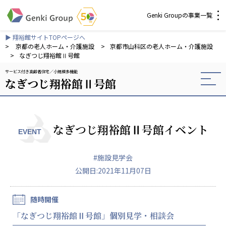
Genki Groupの事業一覧
▶ 翔裕館サイトTOPページへ
介護・福祉
>
京都の老人ホーム・介護施設
>
京都市山科区の老人ホーム・介護施設
>
なぎつじ翔裕館Ⅱ号館
サービス付き高齢者住宅
小規模多機能
社会福祉法人 元気村グループ
なぎつじ翔裕館Ⅱ号館
社会福祉法人元気村
社会福祉法人長寿村
社会福祉法人長寿の里
社会福祉法人長寿の森
なぎつじ翔裕館Ⅱ号館イベント
EVENT
社会福祉法人杜の村
#施設見学会
株式会社 サンガジャパン
公開日:2021年11月07日
株式会社日本遮蔽技研
サンガ共同組合
株式会社Genkiリレーションズ
随時開催
「なぎつじ翔裕館Ⅱ号館」個別見学・相談会
一般社団法人 日本高齢者福祉協会