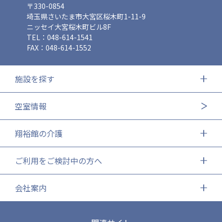
〒330-0854
ーツクラブ
埼玉県さいたま市大宮区桜木町1-11-9
ニッセイ大宮桜木町ビル8F
特定非営利活動法人アート応援隊
TEL：048-614-1541
その他
FAX：048-614-1552
Mediclude
株式会社アジアメデカ元気事業団
施設を探す
株式会社フラワーコミュニティ放送
空室情報
Medicare Lead Japan
株式会社日本医科学研究所
翔裕館の介護
特定非営利活動法人共生フォーラム
ご利用をご検討中の方へ
一般社団法人フードラボジャパン
会社案内
特定非営利活動法人日本医療福祉機構
株式会社アメックファーマシー