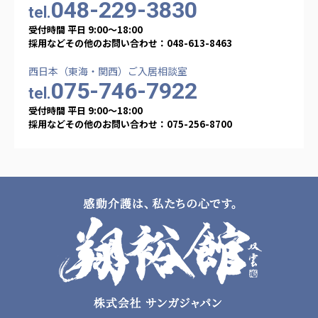
048-229-3830
tel.
あげお共生の家
受付時間 平日 9:00〜18:00
採用などその他のお問い合わせ：048-613-8463
医療法人 京都翔医会
西京都病院
西日本（東海・関西）ご入居相談室
西京都クリニック
075-746-7922
tel.
洛桂の郷
受付時間 平日 9:00〜18:00
桂寿の郷
採用などその他のお問い合わせ：075-256-8700
訪問看護ステーション秋桜
上桂の郷
ファミリエール吉祥院
教育（共に生きる仲間達）
学校法人明星学園
関東福祉専門学校
国際医療専門学校
浦和学院高等学校
明星幼稚園
志学会高等学校
特定非営利活動法人ファイアーレッズメディカルスポ