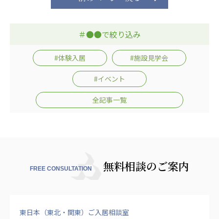
心の会
医療（共に生きる仲間達）
＃●●で絞り込み
医療法人社団 美翔会
聖心美容クリニック
#体験入居
#施設見学会
S-Labo（渋谷院）
#イベント
医療法人社団 デンタルケアコミュニティ
全記事一覧
フォレストデンタルクリニック
医療法人 共生会
松園病院介護医療院
松園第二病院
複合ケアセンターまつぞの
無料相談のご案内
FREE CONSULTATION
医療法人社団 鴻愛会
こうのす共生病院
OKP with Life クリニック
東日本（東北・関東）ご入居相談室
こうのすナーシングホーム共生園