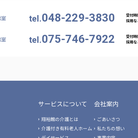
048-229-3830
受付時間
tel.
談室
採用など
075-746-7922
受付時間
tel.
談室
採用など
サービスについて
会社案内
翔裕館の介護とは
ごあいさつ
介護付き有料老人ホーム
私たちの想い
デイサービス
事業内容