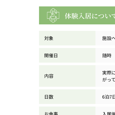
学校法人明星学園
関東福祉専門学校
国際
体験入居につい
特定非営利活動法人ファイアーレッズメディカルスポーツク
その他
対象
施設
Mediclude
株式会社アジアメデカ元気事業団
開催日
随時
特定非営利活動法人共生フォーラム
一般社団法人
株式会社エネクト
株式会社 G.com R＆M
実際
内容
がっ
海外
日数
6泊7
海外グループ会社
美迪克（上海）商务咨询有限公司
共生（大連）商務諮詢
お食事
入居