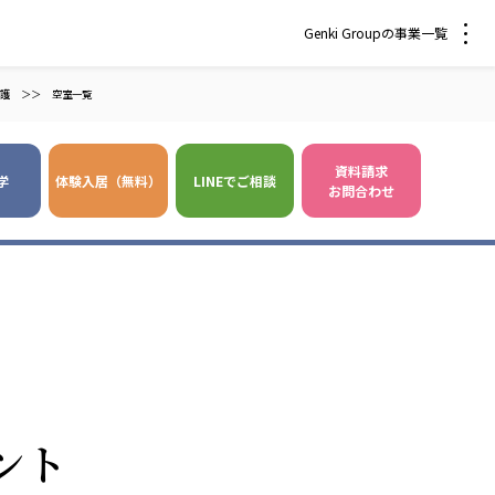
Genki Groupの事業一覧
護
＞＞
空室一覧
資料請求
学
体験入居（無料）
LINEでご相談
お問合わせ
 爽やかな風沖縄
株式会社 鷹揚館
風 中部エリア
鷹揚館
風 那覇エリア
社会福祉法人 福ふく
株式会社 せきれい
ント
福ふく
せきれい