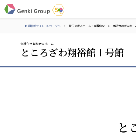
▶ 翔裕館サイトTOPページへ
>
埼玉の老人ホーム・介護施設
>
所沢市の老人ホー
介護付き有料老人ホーム
介護・福祉
ところざわ翔裕館Ⅰ号館
社会福祉法人 元気村グループ
株式会社 サンガジ
社会福祉法人元気村
株式会社日本遮蔽
社会福祉法人長寿村
サンガ共同組合
社会福祉法人長寿の里
株式会社Genkiリレ
社会福祉法人長寿の森
社会福祉法人杜の村
社会福祉法人 共生会
株式会社 アジアメデカ
と
特別養護老人ホーム 共生の家
アジアメデカ元気事
社会福祉法人 心の会