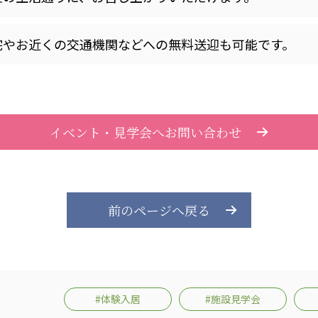
カンボジア日本友好技術教育センター
NGO共生の家
G
宅やお近くの交通機関などへの無料送迎も可能です。
イベント・見学会へお問い合わせ
前のページへ戻る
#体験入居
#施設見学会