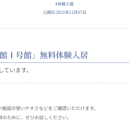
#体験入居
公開日:2021年11月07日
ュニティ
医療法人 共生会
医療法人社団 鴻愛
館Ⅰ号館」無料体験入居
ク
松園病院介護医療院
こうのす共生病
松園第二病院
OKP with Lif
複合ケアセンターまつぞの
こうのすナーシ
しています。
あげお共生の家
や施設の使いやすさなどをご確認いただけます。
消のために、ぜひお試しください。