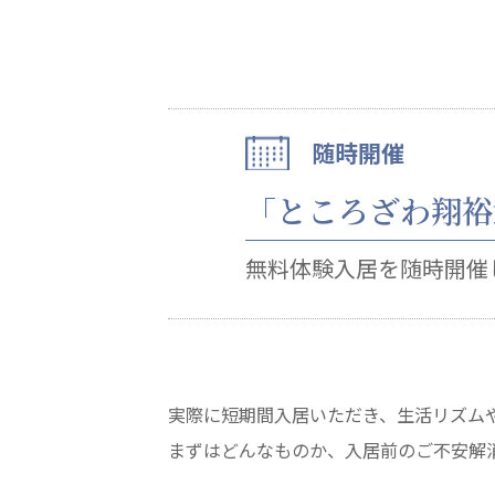
心の会
医療（共に生きる仲間達）
随時開催
医療法人社団 美翔会
医療法人社団 デンタルケアコミ
「ところざわ翔裕
聖心美容クリニック
フォレストデンタルクリニッ
S-Labo（渋谷院）
無料体験入居を随時開催
実際に短期間入居いただき、生活リズム
教育（共に生きる仲間達）
まずはどんなものか、入居前のご不安解