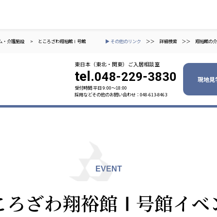
ム・介護施設
>
ところざわ翔裕館Ⅰ号館
▶ その他のリンク
＞＞
詳細検索
＞＞
翔裕館の介
東日本（東北・関東）ご入居相談室
tel.
048-229-3830
現地見
受付時間 平日 9:00〜18:00
採用などその他のお問い合わせ：048-613-8463
ャパン
一般社団法人 日本高齢者福祉協会
株式会社
技研
日本高齢者福祉協会
爽やかな
爽やかな
ーションズ
EVENT
元気事業団
株式会社 爽やかな風九州
株式会社 七星
ころざわ翔裕館Ⅰ号館イベ
業団
爽やかな風九州
七星