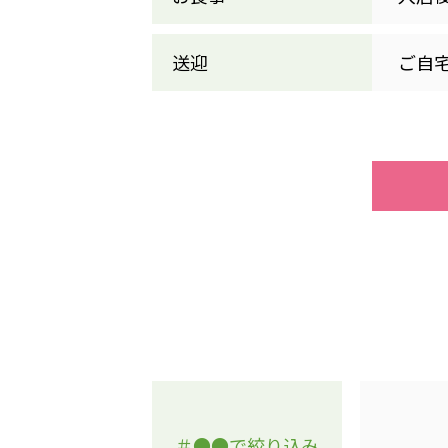
クヴィアン小学校・カンボジア日本友好共生クヴィアン中学校
海外子会社・合弁会社
送迎
ご自
瀋陽長者会
上海介護施設
広州谷豊園
＃●●で絞り込み