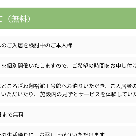
医療専門学校
浦和学院高等学校
明星幼稚園
て（無料）
ラブ
特定非営利活動法人アート応援隊
へのご入居を検討中のご本人様
株式会社フラワーコミュニティ放送
Medicare Lead Japa
 ※個別開催いたしますので、ご希望の時間をお申し付
フードラボジャパン
特定非営利活動法人日本医療福祉機構
にところざわ翔裕館Ⅰ号館へお泊りいただき、ご入居者
ていただいたり、 施設内の見学とサービスを体験してい
日まで無料
有限公司
台灣善合股份有限公司
Angkor-Japan Friendship
後の生活通りに、お召し上がりいただけます。