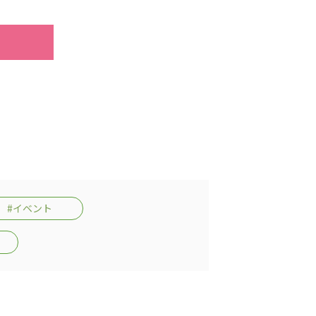
志学会高等学校
n
株式会社日本医科学研究所
株式会社アメックファーマシー
#イベント
 International Hospital