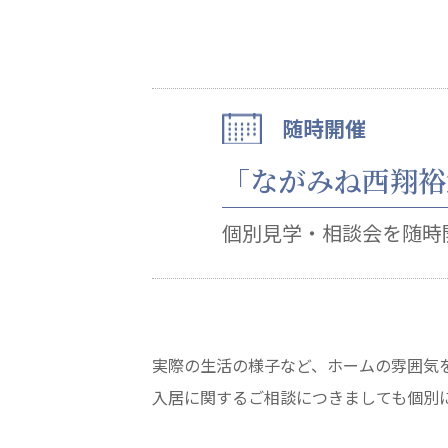
心の会
医療（共に生きる仲間達）
随時開催
医療法人社団 美翔会
医療法人社団 デンタルケアコミ
「ながみね西翔裕
聖心美容クリニック
フォレストデンタルクリニッ
S-Labo（渋谷院）
個別見学・相談会を随時
実際の生活の様子など、ホームの雰囲気
入居に関するご相談につきましても個別
教育（共に生きる仲間達）