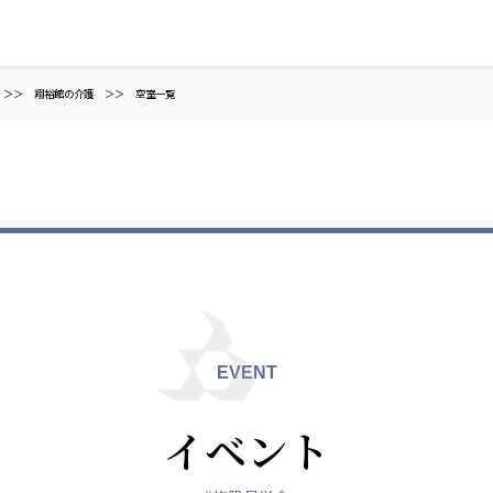
＞＞
翔裕館の介護
＞＞
空室一覧
ャパン
一般社団法人 日本高齢者福祉協会
株式会社
技研
日本高齢者福祉協会
爽やかな
爽やかな
ーションズ
EVENT
元気事業団
株式会社 爽やかな風九州
株式会社 七星
イベント
業団
爽やかな風九州
七星