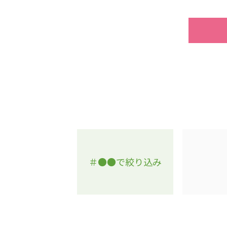
学校法人明星学園
関東福祉専門学校
国際
特定非営利活動法人ファイアーレッズメディカルスポーツク
その他
Mediclude
株式会社アジアメデカ元気事業団
特定非営利活動法人共生フォーラム
一般社団法人
株式会社エネクト
株式会社 G.com R＆M
＃●●で絞り込み
海外
海外グループ会社
美迪克（上海）商务咨询有限公司
共生（大連）商務諮詢