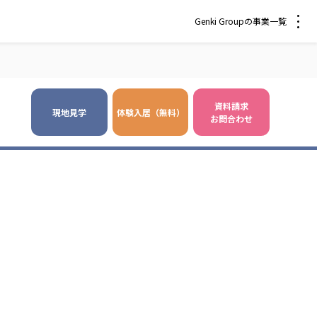
Genki Groupの事業一覧
資料請求
現地見学
体験入居（無料）
お問合わせ
 爽やかな風沖縄
株式会社 鷹揚館
風 中部エリア
鷹揚館
風 那覇エリア
社会福祉法人 福ふく
株式会社 せきれい
福ふく
せきれい