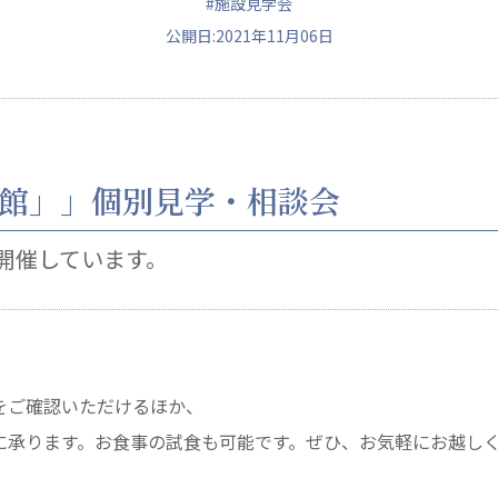
#施設見学会
公開日:2021年11月06日
ュニティ
医療法人 共生会
医療法人社団 鴻愛
館」」個別見学・相談会
ク
松園病院介護医療院
こうのす共生病
松園第二病院
OKP with Lif
開催しています。
複合ケアセンターまつぞの
こうのすナーシ
あげお共生の家
をご確認いただけるほか、
に承ります。お食事の試食も可能です。ぜひ、お気軽にお越し