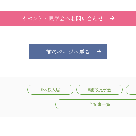
医療専門学校
浦和学院高等学校
明星幼稚園
ラブ
特定非営利活動法人アート応援隊
イベント・見学会へお問い合わせ
前のページへ戻る
株式会社フラワーコミュニティ放送
Medicare Lead Japa
フードラボジャパン
特定非営利活動法人日本医療福祉機構
#体験入居
#施設見学会
全記事一覧
有限公司
台灣善合股份有限公司
Angkor-Japan Friendship