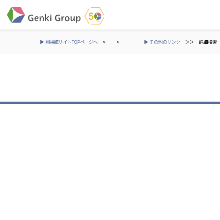
▶ 翔裕館サイトTOPページへ
>
>
▶ その他のリンク
＞＞
詳細検索
介護・福祉
社会福祉法人 元気村グループ
株式会社 サンガジ
社会福祉法人元気村
株式会社日本遮蔽
社会福祉法人長寿村
サンガ共同組合
社会福祉法人長寿の里
株式会社Genkiリレ
社会福祉法人長寿の森
社会福祉法人杜の村
社会福祉法人 共生会
株式会社 アジアメデカ
特別養護老人ホーム 共生の家
アジアメデカ元気事
社会福祉法人 心の会