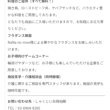
料理のご提供（すべて無料！）
あげお共生の家
焼き鳥、ローストビーフ丼、ケバブサンドなど、バラエティ豊
かな料理をご用意しております。
医療法人 京都翔医会
どなたでも自由にご入場いただけますので、お気軽にお立ち寄
西京都病院
りください。
西京都クリニック
洛桂の郷
フラダンス披露
桂寿の郷
NaNa no moe様による華やかなフラダンスをお楽しみいただ
訪問看護ステーション秋桜
けます。
上桂の郷
お子様向けゲームコーナー
ファミリエール吉祥院
輪投げやダーツなど、お子様にも楽しんでいただける企画をご
教育（共に生きる仲間達）
用意しております。
施設見学・介護相談会（同時開催）
学校法人明星学園
関東福祉専門学校
介護に関するご相談を専門スタッフが承ります。施設の見学も
国際医療専門学校
浦和学院高等学校
随時可能です。
明星幼稚園
志学会高等学校
お問い合わせ先
：しゃくじい台翔裕館
TEL：03-6904-8265
特定非営利活動法人ファイアーレッズメディカルスポ