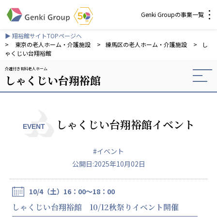
Genki Groupの事業一覧
▶ 翔裕館サイトTOPページへ
介護・福祉
>
東京の老人ホーム・介護施設
>
練馬区の老人ホーム・介護施設
>
し
ゃくじい台翔裕館
介護付き有料老人ホーム
社会福祉法人 元気村グループ
しゃくじい台翔裕館
社会福祉法人元気村
社会福祉法人長寿村
社会福祉法人長寿の里
社会福祉法人長寿の森
しゃくじい台翔裕館イベント
EVENT
社会福祉法人杜の村
#イベント
株式会社 サンガジャパン
公開日:2025年10月02日
株式会社日本遮蔽技研
サンガ共同組合
株式会社Genkiリレーションズ
10/4（土）16：00～18：00
しゃくじい台翔裕館 10/12秋祭りイベント開催
一般社団法人 日本高齢者福祉協会