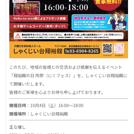
心の会
医療（共に生きる仲間達）
医療法人社団 美翔会
聖心美容クリニック
S-Labo（渋谷院）
医療法人社団 デンタルケアコミュニティ
フォレストデンタルクリニック
このたび、地域の皆様との交流および感謝を伝えるイベント
医療法人 共生会
「翔裕館の日 肉祭（にくフェス）」を、しゃくじい台翔裕館に
松園病院介護医療院
て開催いたします。
松園第二病院
皆様のご来場を心よりお待ち申し上げております。
複合ケアセンターまつぞの
開催日時
：10月4日（土）16:00～18:00
医療法人社団 鴻愛会
開催場所
：しゃくじい台翔裕館
こうのす共生病院
OKP with Life クリニック
主な催し
こうのすナーシングホーム共生園