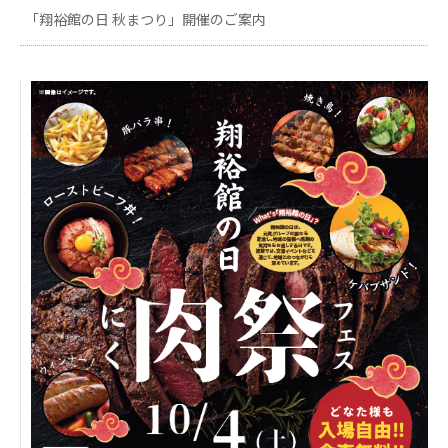
日本高齢者福祉協会
「翔裕館の日 秋まつり」開催のご案内
株式会社 爽やかな風沖縄
株式会社 鷹揚館
爽やかな風 中部エリア
鷹揚館
爽やかな風 那覇エリア
社会福祉法人 共生会
特別養護老人ホーム 共生の家
株式会社 アジアメデカ元気事業団
アジアメデカ元気事業団
株式会社 爽やかな風九州
株式会社 七星
爽やかな風九州
七星
社会福祉法人 福ふく
株式会社 せきれい
福ふく
せきれい
社会福祉法人 心の会