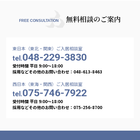
株式会社エネクト
株式会社 G.com R＆M
海外
無料相談のご案内
FREE CONSULTATION
海外グループ会社
美迪克（上海）商务咨询有限公司
共生（大連）商務諮詢有限公司
東日本（東北・関東）ご入居相談室
048-229-3830
台灣善合股份有限公司
tel.
Angkor-Japan Friendship International
受付時間 平日 9:00〜18:00
Hospital
採用などその他のお問い合わせ：048-613-8463
クヴィアン小学校・カンボジア日本友好共生クヴ
ィアン中学校
西日本（東海・関西）ご入居相談室
075-746-7922
カンボジア日本友好技術教育センター
tel.
NGO共生の家
受付時間 平日 9:00〜18:00
G-COM JOINT STOCK COMPANY
採用などその他のお問い合わせ：075-256-8700
海外子会社・合弁会社
瀋陽長者会
上海介護施設