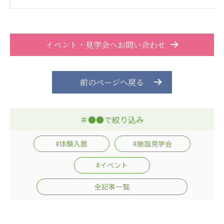
ーツクラブ
特定非営利活動法人アート応援隊
その他
イベント・見学会へお問い合わせ
Mediclude
株式会社アジアメデカ元気事業団
前のページへ戻る
株式会社フラワーコミュニティ放送
Medicare Lead Japan
＃●●で絞り込み
株式会社日本医科学研究所
#体験入居
#施設見学会
特定非営利活動法人共生フォーラム
#イベント
一般社団法人フードラボジャパン
全記事一覧
特定非営利活動法人日本医療福祉機構
株式会社アメックファーマシー