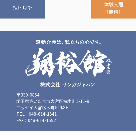
体験入居
ーツクラブ
現地見学
（無料）
特定非営利活動法人アート応援隊
その他
Mediclude
株式会社アジアメデカ元気事業団
株式会社フラワーコミュニティ放送
Medicare Lead Japan
株式会社日本医科学研究所
特定非営利活動法人共生フォーラム
〒330-0854
埼玉県さいたま市大宮区桜木町1-11-9
一般社団法人フードラボジャパン
ニッセイ大宮桜木町ビル8F
TEL：048-614-1541
特定非営利活動法人日本医療福祉機構
FAX：048-614-1552
株式会社アメックファーマシー