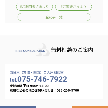
あげお共生の家
#ご利用者さまより
#ご家族さまより
医療法人 京都翔医会
全記事一覧
西京都病院
西京都クリニック
洛桂の郷
桂寿の郷
訪問看護ステーション秋桜
無料相談のご案内
FREE CONSULTATION
上桂の郷
ファミリエール吉祥院
教育（共に生きる仲間達）
西日本（東海・関西）ご入居相談室
075-746-7922
学校法人明星学園
関東福祉専門学校
tel.
受付時間 平日 9:00〜18:00
国際医療専門学校
浦和学院高等学校
採用などその他のお問い合わせ：075-256-8700
明星幼稚園
志学会高等学校
特定非営利活動法人ファイアーレッズメディカルスポ