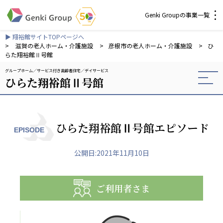
Genki Groupの事業一覧
▶ 翔裕館サイトTOPページへ
介護・福祉
>
滋賀の老人ホーム・介護施設
>
彦根市の老人ホーム・介護施設
>
ひ
らた翔裕館Ⅱ号館
グループホーム
サービス付き高齢者住宅
デイサービス
社会福祉法人 元気村グループ
ひらた翔裕館Ⅱ号館
社会福祉法人元気村
社会福祉法人長寿村
社会福祉法人長寿の里
社会福祉法人長寿の森
ひらた翔裕館Ⅱ号館エピソード
EPISODE
社会福祉法人杜の村
公開日:2021年11月10日
株式会社 サンガジャパン
株式会社日本遮蔽技研
サンガ共同組合
ご利用者さま
株式会社Genkiリレーションズ
一般社団法人 日本高齢者福祉協会