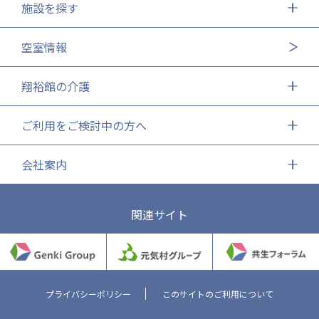
施設を探す
株式会社エネクト
株式会社 G.com R＆M
海外
空室情報
海外グループ会社
翔裕館の介護
美迪克（上海）商务咨询有限公司
共生（大連）商務諮詢有限公司
台灣善合股份有限公司
ご利用をご検討中の方へ
Angkor-Japan Friendship International
Hospital
会社案内
クヴィアン小学校・カンボジア日本友好共生クヴ
ィアン中学校
カンボジア日本友好技術教育センター
関連サイト
NGO共生の家
G-COM JOINT STOCK COMPANY
海外子会社・合弁会社
瀋陽長者会
プライバシーポリシー
このサイトのご利用について
上海介護施設