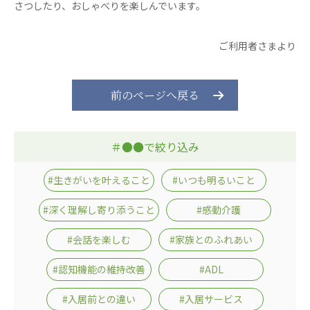
心の会
さつしたり、おしゃべりを楽しんでいます。
医療（共に生きる仲間達）
ご利用者さまより
医療法人社団 美翔会
聖心美容クリニック
前のページへ戻る
S-Labo（渋谷院）
医療法人社団 デンタルケアコミュニティ
フォレストデンタルクリニック
＃●●で絞り込み
医療法人 共生会
#生きがいを叶えること
#いつも明るいこと
松園病院介護医療院
松園第二病院
#深く理解し寄り添うこと
#感動介護
複合ケアセンターまつぞの
#会話を楽しむ
#家族とのふれあい
医療法人社団 鴻愛会
#認知機能の維持改善
#ADL
こうのす共生病院
OKP with Life クリニック
#入居前との違い
#入居サービス
こうのすナーシングホーム共生園