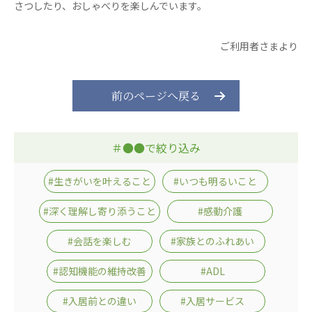
心の会
さつしたり、おしゃべりを楽しんでいます。
医療（共に生きる仲間達）
ご利用者さまより
医療法人社団 美翔会
聖心美容クリニック
前のページへ戻る
S-Labo（渋谷院）
医療法人社団 デンタルケアコミュニティ
フォレストデンタルクリニック
＃●●で絞り込み
医療法人 共生会
#生きがいを叶えること
#いつも明るいこと
松園病院介護医療院
松園第二病院
#深く理解し寄り添うこと
#感動介護
複合ケアセンターまつぞの
#会話を楽しむ
#家族とのふれあい
医療法人社団 鴻愛会
#認知機能の維持改善
#ADL
こうのす共生病院
OKP with Life クリニック
#入居前との違い
#入居サービス
こうのすナーシングホーム共生園