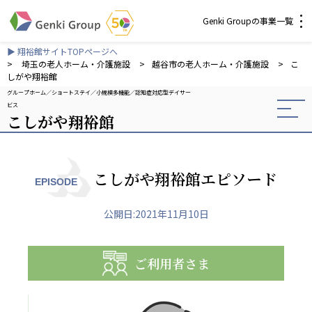
Genki Groupの事業一覧
▶ 翔裕館サイトTOPページへ
介護・福祉
>
埼玉の老人ホーム・介護施設
>
越谷市の老人ホーム・介護施設
>
こ
しがや翔裕館
グループホーム
ショートステイ
小規模多機能
認知症対応型デイサー
社会福祉法人 元気村グループ
ビス
こしがや翔裕館
社会福祉法人元気村
社会福祉法人長寿村
社会福祉法人長寿の里
社会福祉法人長寿の森
こしがや翔裕館エピソード
EPISODE
社会福祉法人杜の村
公開日:2021年11月10日
株式会社 サンガジャパン
株式会社日本遮蔽技研
サンガ共同組合
ご利用者さま
株式会社Genkiリレーションズ
一般社団法人 日本高齢者福祉協会