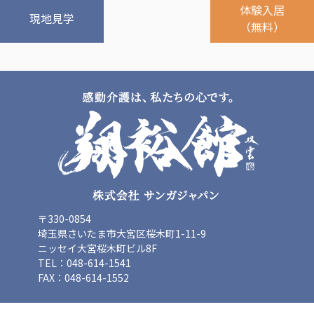
体験入居
ーツクラブ
現地見学
（無料）
特定非営利活動法人アート応援隊
その他
Mediclude
株式会社アジアメデカ元気事業団
株式会社フラワーコミュニティ放送
Medicare Lead Japan
株式会社日本医科学研究所
特定非営利活動法人共生フォーラム
〒330-0854
埼玉県さいたま市大宮区桜木町1-11-9
一般社団法人フードラボジャパン
ニッセイ大宮桜木町ビル8F
TEL：048-614-1541
特定非営利活動法人日本医療福祉機構
FAX：048-614-1552
株式会社アメックファーマシー