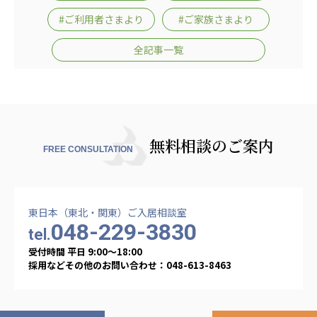
あげお共生の家
#ご利用者さまより
#ご家族さまより
医療法人 京都翔医会
全記事一覧
西京都病院
西京都クリニック
洛桂の郷
桂寿の郷
訪問看護ステーション秋桜
無料相談のご案内
FREE CONSULTATION
上桂の郷
ファミリエール吉祥院
教育（共に生きる仲間達）
東日本（東北・関東）ご入居相談室
048-229-3830
学校法人明星学園
関東福祉専門学校
tel.
受付時間 平日 9:00〜18:00
国際医療専門学校
浦和学院高等学校
採用などその他のお問い合わせ：048-613-8463
明星幼稚園
志学会高等学校
特定非営利活動法人ファイアーレッズメディカルスポ