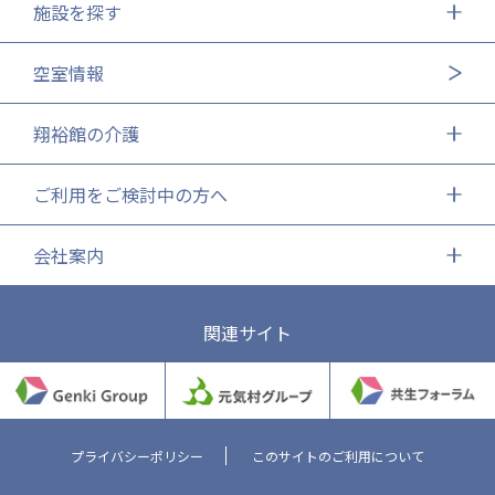
施設を探す
株式会社エネクト
株式会社 G.com R＆M
海外
空室情報
海外グループ会社
翔裕館の介護
美迪克（上海）商务咨询有限公司
共生（大連）商務諮詢有限公司
台灣善合股份有限公司
ご利用をご検討中の方へ
Angkor-Japan Friendship International
Hospital
会社案内
クヴィアン小学校・カンボジア日本友好共生クヴ
ィアン中学校
カンボジア日本友好技術教育センター
関連サイト
NGO共生の家
G-COM JOINT STOCK COMPANY
海外子会社・合弁会社
瀋陽長者会
プライバシーポリシー
このサイトのご利用について
上海介護施設