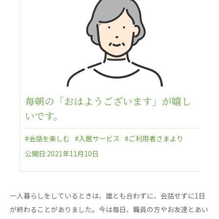
日本高齢者福祉協会
株式会社 爽やかな風沖縄
株式会社 鷹揚館
爽やかな風 中部エリア
鷹揚館
爽やかな風 那覇エリア
社会福祉法人 共生会
特別養護老人ホーム 共生の家
毎朝の「おはようございます」が嬉し
株式会社 アジアメデカ元気事業団
いです。
アジアメデカ元気事業団
#会話を楽しむ
#入居サービス
#ご利用者さまより
株式会社 爽やかな風九州
株式会社 七星
公開日:2021年11月10日
爽やかな風九州
七星
社会福祉法人 福ふく
株式会社 せきれい
福ふく
せきれい
一人暮らしをしているときは、誰とも合わずに、会話せずに1日
社会福祉法人 心の会
が終わることがありました。今は毎日、職員の方やお友達とあい