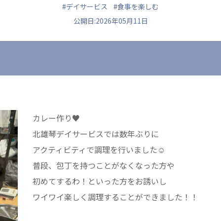
#デイサービス
#食事を楽しむ
公開日:2026年05月11日
ュニティ
医療法人 共生会
医療法人社団 鴻愛
ク
松園病院介護医療院
こうのす共生病
松園第二病院
OKP with Lif
複合ケアセンターまつぞの
こうのすナーシ
カレー作り♥
あげお共生の家
北雄琴デイサービスでは数年ぶりに
アクティビティで調理を行いました☺
普段、包丁を持つことがなくなった方や
初めてするわ！といった方をお誘いし
ワイワイ楽しく調理することができました！！