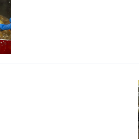
医療専門学校
浦和学院高等学校
明星幼稚園
ラブ
特定非営利活動法人アート応援隊
株式会社フラワーコミュニティ放送
Medicare Lead Japa
フードラボジャパン
特定非営利活動法人日本医療福祉機構
有限公司
台灣善合股份有限公司
Angkor-Japan Friendship