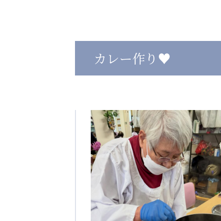
心の会
医療（共に生きる仲間達）
カレー作り♥
医療法人社団 美翔会
医療法人社団 デンタルケアコミ
聖心美容クリニック
フォレストデンタルクリニッ
S-Labo（渋谷院）
教育（共に生きる仲間達）