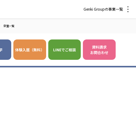
Genki Groupの事業一覧
＞
空室一覧
資料請求
学
体験入居（無料）
LINEでご相談
お問合わせ
 爽やかな風沖縄
株式会社 鷹揚館
風 中部エリア
鷹揚館
風 那覇エリア
社会福祉法人 福ふく
株式会社 せきれい
福ふく
せきれい