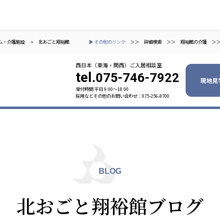
ム・介護施設
>
北おごと翔裕館
▶ その他のリンク
＞＞
詳細検索
＞＞
翔裕館の介護
＞
西日本（東海・関西）ご入居相談室
tel.
075-746-7922
現地見
受付時間 平日 9:00〜18:00
採用などその他のお問い合わせ：075-256-8700
ャパン
一般社団法人 日本高齢者福祉協会
株式会社
技研
日本高齢者福祉協会
爽やかな
爽やかな
ーションズ
BLOG
元気事業団
株式会社 爽やかな風九州
株式会社 七星
北おごと翔裕館ブログ
業団
爽やかな風九州
七星