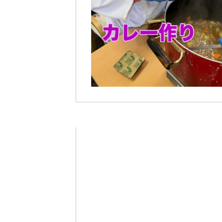
学校法人明星学園
関東福祉専門学校
国際
特定非営利活動法人ファイアーレッズメディカルスポーツク
その他
Mediclude
株式会社アジアメデカ元気事業団
特定非営利活動法人共生フォーラム
一般社団法人
株式会社エネクト
株式会社 G.com R＆M
海外
海外グループ会社
美迪克（上海）商务咨询有限公司
共生（大連）商務諮詢