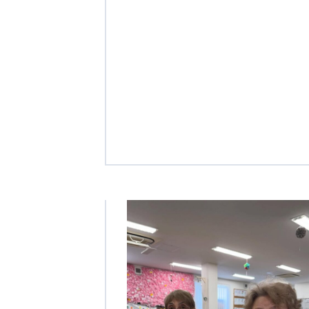
クヴィアン小学校・カンボジア日本友好共生クヴィアン中学校
海外子会社・合弁会社
瀋陽長者会
上海介護施設
広州谷豊園