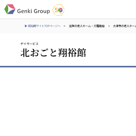
▶ 翔裕館サイトTOPページへ
>
滋賀の老人ホーム・介護施設
>
大津市の老人ホー
デイサービス
介護・福祉
北おごと翔裕館
社会福祉法人 元気村グループ
株式会社 サンガジ
社会福祉法人元気村
株式会社日本遮蔽
社会福祉法人長寿村
サンガ共同組合
社会福祉法人長寿の里
株式会社Genkiリレ
社会福祉法人長寿の森
社会福祉法人杜の村
社会福祉法人 共生会
株式会社 アジアメデカ
特別養護老人ホーム 共生の家
アジアメデカ元気事
社会福祉法人 心の会