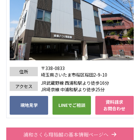
あげお共生の家
医療法人 京都翔医会
西京都病院
西京都クリニック
洛桂の郷
桂寿の郷
訪問看護ステーション秋桜
上桂の郷
〒338-0833
住所
埼玉県さいたま市桜区桜田2-9-10
ファミリエール吉祥院
教育（共に生きる仲間達）
JR武蔵野線 西浦和駅より徒歩16分
アクセス
JR埼京線 中浦和駅より徒歩25分
学校法人明星学園
関東福祉専門学校
資料請求
現地見学
LINEでご相談
お問合わせ
国際医療専門学校
浦和学院高等学校
明星幼稚園
志学会高等学校
浦和さくら翔裕館の基本情報ページへ
特定非営利活動法人ファイアーレッズメディカルスポ