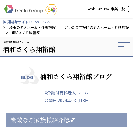
Genki Groupの事業一覧
▶ 翔裕館サイトTOPページへ
介護・福祉
>
埼玉の老人ホーム・介護施設
>
さいたま市桜区の老人ホーム・介護施設
>
浦和さくら翔裕館
介護付き有料老人ホーム
社会福祉法人 元気村グループ
浦和さくら翔裕館
社会福祉法人元気村
社会福祉法人長寿村
社会福祉法人長寿の里
社会福祉法人長寿の森
浦和さくら翔裕館ブログ
BLOG
社会福祉法人杜の村
#介護付有料老人ホーム
株式会社 サンガジャパン
公開日:2024年03月13日
株式会社日本遮蔽技研
サンガ共同組合
株式会社Genkiリレーションズ
素敵なご家族様紹介🥰💕
一般社団法人 日本高齢者福祉協会