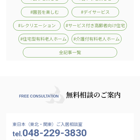
株式会社エネクト
株式会社 G.com R＆M
#園芸を楽しむ
#デイサービス
海外
#レクリエーション
#サービス付き高齢者向け住宅
海外グループ会社
#住宅型有料老人ホーム
#介護付有料老人ホーム
美迪克（上海）商务咨询有限公司
共生（大連）商務諮詢有限公司
全記事一覧
台灣善合股份有限公司
Angkor-Japan Friendship International
Hospital
クヴィアン小学校・カンボジア日本友好共生クヴ
ィアン中学校
カンボジア日本友好技術教育センター
無料相談のご案内
FREE CONSULTATION
NGO共生の家
G-COM JOINT STOCK COMPANY
海外子会社・合弁会社
東日本（東北・関東）ご入居相談室
瀋陽長者会
048-229-3830
tel.
上海介護施設