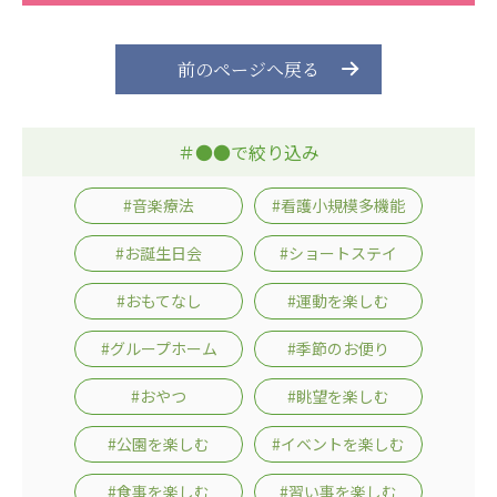
ーツクラブ
特定非営利活動法人アート応援隊
前のページへ戻る
その他
＃●●で絞り込み
Mediclude
株式会社アジアメデカ元気事業団
株式会社フラワーコミュニティ放送
#音楽療法
#看護小規模多機能
Medicare Lead Japan
#お誕生日会
#ショートステイ
株式会社日本医科学研究所
#おもてなし
#運動を楽しむ
特定非営利活動法人共生フォーラム
#グループホーム
#季節のお便り
一般社団法人フードラボジャパン
#おやつ
#眺望を楽しむ
特定非営利活動法人日本医療福祉機構
#公園を楽しむ
#イベントを楽しむ
株式会社アメックファーマシー
#食事を楽しむ
#習い事を楽しむ