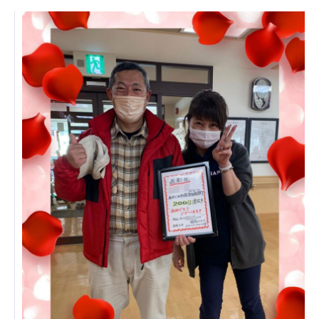
日本高齢者福祉協会
株式会社 爽やかな風沖縄
株式会社 鷹揚館
爽やかな風 中部エリア
鷹揚館
爽やかな風 那覇エリア
社会福祉法人 共生会
特別養護老人ホーム 共生の家
株式会社 アジアメデカ元気事業団
アジアメデカ元気事業団
株式会社 爽やかな風九州
株式会社 七星
爽やかな風九州
七星
社会福祉法人 福ふく
株式会社 せきれい
福ふく
せきれい
社会福祉法人 心の会