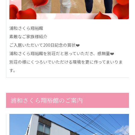
心の会
医療（共に生きる仲間達）
医療法人社団 美翔会
浦和さくら翔裕館
聖心美容クリニック
素敵なご家族様紹介
S-Labo（渋谷院）
ご入居いただいて200日記念の賞状❤️
浦和さくら翔裕館を別荘だと思っていただき、感無量❤️
医療法人社団 デンタルケアコミュニティ
別荘の様にくつろいでいただける環境を更に作ってまいりま
フォレストデンタルクリニック
す。
医療法人 共生会
松園病院介護医療院
松園第二病院
複合ケアセンターまつぞの
浦和さくら翔裕館のご案内
医療法人社団 鴻愛会
こうのす共生病院
OKP with Life クリニック
こうのすナーシングホーム共生園