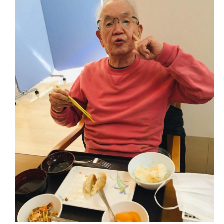
ーツクラブ
特定非営利活動法人アート応援隊
その他
Mediclude
株式会社アジアメデカ元気事業団
株式会社フラワーコミュニティ放送
Medicare Lead Japan
株式会社日本医科学研究所
特定非営利活動法人共生フォーラム
一般社団法人フードラボジャパン
特定非営利活動法人日本医療福祉機構
株式会社アメックファーマシー