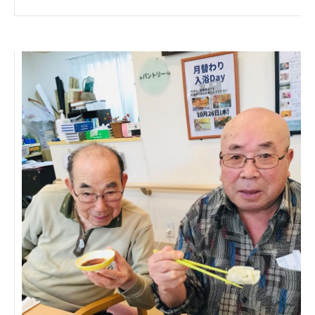
株式会社エネクト
株式会社 G.com R＆M
海外
海外グループ会社
美迪克（上海）商务咨询有限公司
共生（大連）商務諮詢有限公司
台灣善合股份有限公司
Angkor-Japan Friendship International
Hospital
クヴィアン小学校・カンボジア日本友好共生クヴ
ィアン中学校
カンボジア日本友好技術教育センター
NGO共生の家
G-COM JOINT STOCK COMPANY
海外子会社・合弁会社
瀋陽長者会
上海介護施設