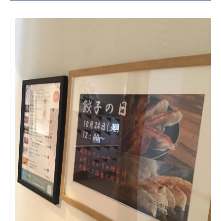
日本高齢者福祉協会
株式会社 爽やかな風沖縄
株式会社 鷹揚館
爽やかな風 中部エリア
鷹揚館
爽やかな風 那覇エリア
社会福祉法人 共生会
特別養護老人ホーム 共生の家
株式会社 アジアメデカ元気事業団
アジアメデカ元気事業団
株式会社 爽やかな風九州
株式会社 七星
爽やかな風九州
七星
社会福祉法人 福ふく
株式会社 せきれい
福ふく
せきれい
社会福祉法人 心の会