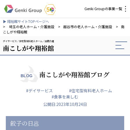
Genki Groupの事業一覧
▶ 翔裕館サイトTOPページへ
介護・福祉
>
埼玉の老人ホーム・介護施設
>
越谷市の老人ホーム・介護施設
>
南
こしがや翔裕館
デイサービス
住宅型有料老人ホーム
訪問介護
社会福祉法人 元気村グループ
南こしがや翔裕館
社会福祉法人元気村
社会福祉法人長寿村
社会福祉法人長寿の里
社会福祉法人長寿の森
南こしがや翔裕館ブログ
BLOG
社会福祉法人杜の村
#デイサービス
#住宅型有料老人ホーム
株式会社 サンガジャパン
#食事を楽しむ
株式会社日本遮蔽技研
公開日:2023年10月24日
サンガ共同組合
株式会社Genkiリレーションズ
餃子の日🥟
一般社団法人 日本高齢者福祉協会