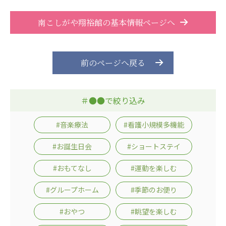
南こしがや翔裕館の基本情報ページへ
前のページへ戻る
＃●●で絞り込み
#音楽療法
#看護小規模多機能
#お誕生日会
#ショートステイ
#おもてなし
#運動を楽しむ
#グループホーム
#季節のお便り
#おやつ
#眺望を楽しむ