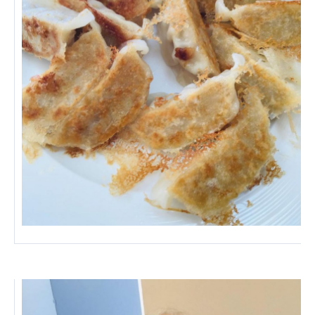
あげお共生の家
医療法人 京都翔医会
西京都病院
西京都クリニック
洛桂の郷
桂寿の郷
訪問看護ステーション秋桜
上桂の郷
ファミリエール吉祥院
教育（共に生きる仲間達）
学校法人明星学園
関東福祉専門学校
国際医療専門学校
浦和学院高等学校
明星幼稚園
志学会高等学校
特定非営利活動法人ファイアーレッズメディカルスポ