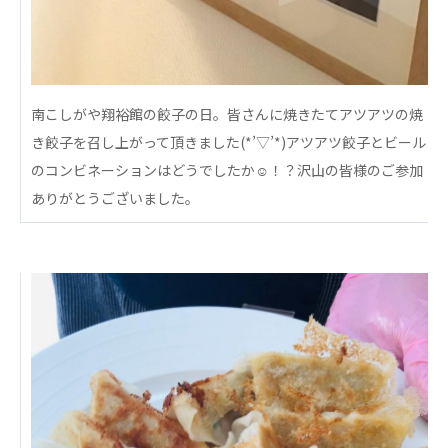
心の会
医療（共に生きる仲間達）
医療法人社団 美翔会
南こしがや翔裕館の餃子の日。皆さんに焼きたてアツアツの焼
聖心美容クリニック
S-Labo（渋谷院）
き餃子を召し上がって頂きました(*’▽’*)アツアツ餃子とビール
のコンビネーションはどうでしたか☺️！？沢山の皆様のご参加
医療法人社団 デンタルケアコミュニティ
ありがとうございました。
フォレストデンタルクリニック
医療法人 共生会
松園病院介護医療院
松園第二病院
複合ケアセンターまつぞの
医療法人社団 鴻愛会
こうのす共生病院
OKP with Life クリニック
こうのすナーシングホーム共生園