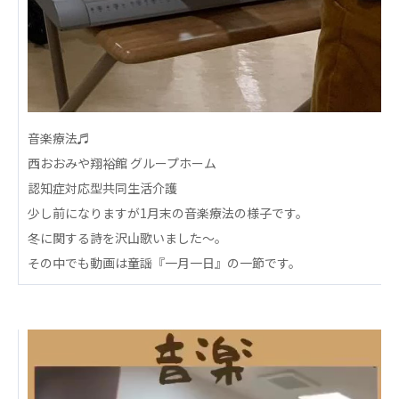
心の会
医療（共に生きる仲間達）
医療法人社団 美翔会
聖心美容クリニック
S-Labo（渋谷院）
音楽療法♬
医療法人社団 デンタルケアコミュニティ
西おおみや翔裕館 グループホーム
フォレストデンタルクリニック
認知症対応型共同生活介護
少し前になりますが1月末の音楽療法の様子です。
医療法人 共生会
冬に関する詩を沢山歌いました〜。
松園病院介護医療院
その中でも動画は童謡『一月一日』の一節です。
松園第二病院
複合ケアセンターまつぞの
医療法人社団 鴻愛会
こうのす共生病院
OKP with Life クリニック
こうのすナーシングホーム共生園