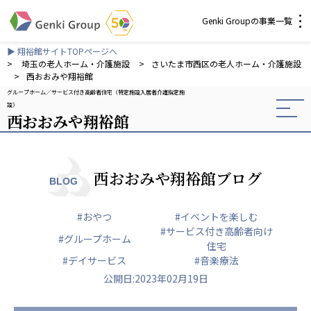
Genki Groupの事業一覧
▶ 翔裕館サイトTOPページへ
介護・福祉
>
埼玉の老人ホーム・介護施設
>
さいたま市西区の老人ホーム・介護施設
>
西おおみや翔裕館
グループホーム
サービス付き高齢者住宅（特定施設入居者介護指定施
社会福祉法人 元気村グループ
設）
西おおみや翔裕館
社会福祉法人元気村
社会福祉法人長寿村
社会福祉法人長寿の里
社会福祉法人長寿の森
西おおみや翔裕館ブログ
BLOG
社会福祉法人杜の村
#おやつ
#イベントを楽しむ
株式会社 サンガジャパン
#サービス付き高齢者向け
#グループホーム
株式会社日本遮蔽技研
住宅
サンガ共同組合
#デイサービス
#音楽療法
株式会社Genkiリレーションズ
公開日:2023年02月19日
一般社団法人 日本高齢者福祉協会