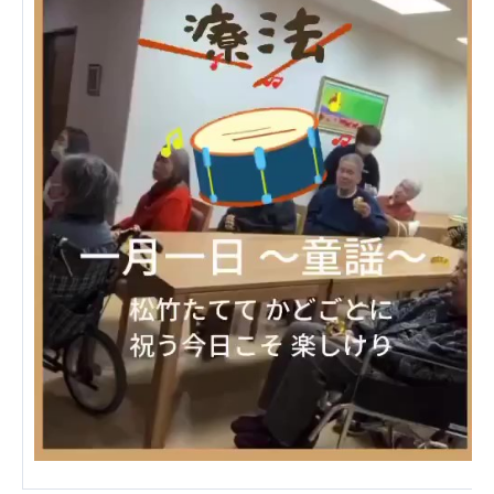
あげお共生の家
医療法人 京都翔医会
西京都病院
西京都クリニック
洛桂の郷
桂寿の郷
訪問看護ステーション秋桜
上桂の郷
ファミリエール吉祥院
教育（共に生きる仲間達）
学校法人明星学園
関東福祉専門学校
国際医療専門学校
浦和学院高等学校
明星幼稚園
志学会高等学校
特定非営利活動法人ファイアーレッズメディカルスポ