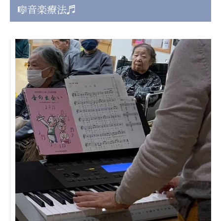
🎼音楽療法♬
日本高齢者福祉協会
株式会社 爽やかな風沖縄
株式会社 鷹揚館
爽やかな風 中部エリア
鷹揚館
爽やかな風 那覇エリア
社会福祉法人 共生会
特別養護老人ホーム 共生の家
株式会社 アジアメデカ元気事業団
アジアメデカ元気事業団
株式会社 爽やかな風九州
株式会社 七星
爽やかな風九州
七星
社会福祉法人 福ふく
株式会社 せきれい
福ふく
せきれい
社会福祉法人 心の会