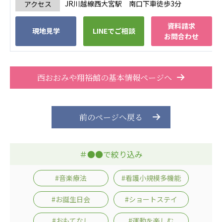
JR川越線西大宮駅 南口下車徒歩3分
アクセス
株式会社エネクト
株式会社 G.com R＆M
海外
資料請求
現地見学
LINEでご相談
お問合わせ
海外グループ会社
美迪克（上海）商务咨询有限公司
共生（大連）商務諮詢有限公司
西おおみや翔裕館の基本情報ページへ
台灣善合股份有限公司
Angkor-Japan Friendship International
Hospital
前のページへ戻る
クヴィアン小学校・カンボジア日本友好共生クヴ
ィアン中学校
カンボジア日本友好技術教育センター
＃●●で絞り込み
NGO共生の家
G-COM JOINT STOCK COMPANY
#音楽療法
#看護小規模多機能
海外子会社・合弁会社
#お誕生日会
#ショートステイ
瀋陽長者会
上海介護施設
#おもてなし
#運動を楽しむ