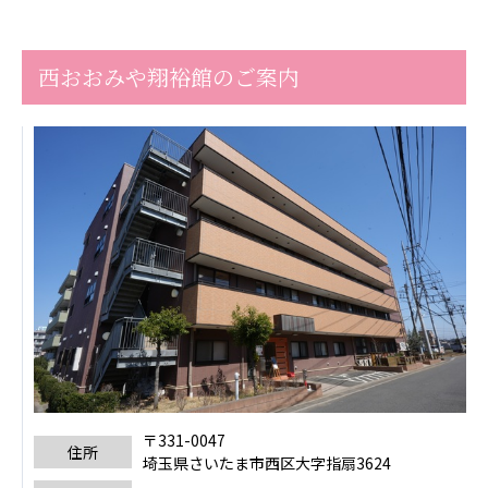
ーツクラブ
特定非営利活動法人アート応援隊
西おおみや翔裕館のご案内
その他
Mediclude
株式会社アジアメデカ元気事業団
株式会社フラワーコミュニティ放送
Medicare Lead Japan
株式会社日本医科学研究所
特定非営利活動法人共生フォーラム
一般社団法人フードラボジャパン
特定非営利活動法人日本医療福祉機構
〒331-0047
住所
株式会社アメックファーマシー
埼玉県さいたま市西区大字指扇3624