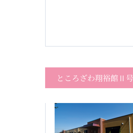
ところざわ翔裕館Ⅱ