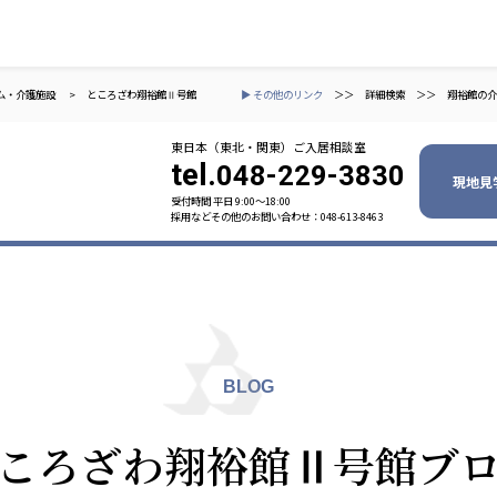
ム・介護施設
>
ところざわ翔裕館Ⅱ号館
▶ その他のリンク
＞＞
詳細検索
＞＞
翔裕館の介
東日本（東北・関東）ご入居相談室
tel.
048-229-3830
現地見
受付時間 平日 9:00〜18:00
採用などその他のお問い合わせ：048-613-8463
ャパン
一般社団法人 日本高齢者福祉協会
株式会社
技研
日本高齢者福祉協会
爽やかな
爽やかな
ーションズ
BLOG
元気事業団
株式会社 爽やかな風九州
株式会社 七星
ころざわ翔裕館Ⅱ号館ブ
業団
爽やかな風九州
七星