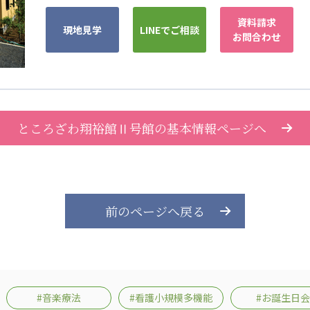
資料請求
現地見学
LINEでご相談
お問合わせ
ところざわ翔裕館Ⅱ号館の基本情報ページへ
前のページへ戻る
#音楽療法
#看護小規模多機能
#お誕生日会