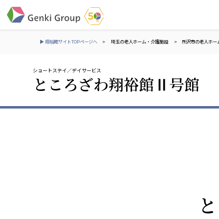
▶ 翔裕館サイトTOPページへ
>
埼玉の老人ホーム・介護施設
>
所沢市の老人ホー
ショートステイ
デイサービス
介護・福祉
ところざわ翔裕館Ⅱ号館
社会福祉法人 元気村グループ
株式会社 サンガジ
社会福祉法人元気村
株式会社日本遮蔽
社会福祉法人長寿村
サンガ共同組合
社会福祉法人長寿の里
株式会社Genkiリレ
社会福祉法人長寿の森
社会福祉法人杜の村
社会福祉法人 共生会
株式会社 アジアメデカ
と
特別養護老人ホーム 共生の家
アジアメデカ元気事
社会福祉法人 心の会