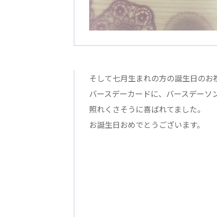
学校法人明星学園
関東福祉専門学校
国際
特定非営利活動法人ファイアーレッズメディカルスポーツク
その他
そして七月生まれの方の誕生日のお
Mediclude
株式会社アジアメデカ元気事業団
バースデーカードに、バースデーソ
照れくさそうに喜ばれてました。
特定非営利活動法人共生フォーラム
一般社団法人
お誕生日おめでとうございます。
株式会社エネクト
株式会社 G.com R＆M
海外
海外グループ会社
美迪克（上海）商务咨询有限公司
共生（大連）商務諮詢