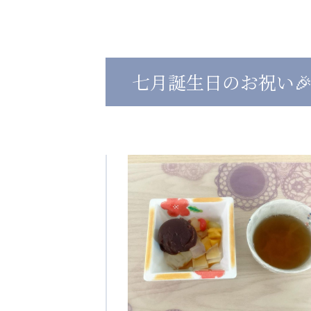
心の会
医療（共に生きる仲間達）
七月誕生日のお祝い
医療法人社団 美翔会
医療法人社団 デンタルケアコミ
聖心美容クリニック
フォレストデンタルクリニッ
S-Labo（渋谷院）
教育（共に生きる仲間達）