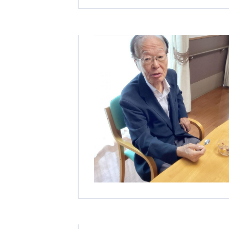
クヴィアン小学校・カンボジア日本友好共生クヴィアン中学校
海外子会社・合弁会社
瀋陽長者会
上海介護施設
広州谷豊園