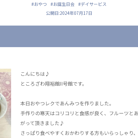
#おやつ
#お誕生日会
#デイサービス
公開日:2024年07月17日

ュニティ
医療法人 共生会
医療法人社団 鴻愛
ク
松園病院介護医療院
こうのす共生病
松園第二病院
OKP with Lif
複合ケアセンターまつぞの
こうのすナーシ
こんにちは♪
あげお共生の家
ところざわ翔裕館II号館です。
本日おやつレクであんみつを作りました。
手作りの寒天はコリコリと食感が良く、フルーツと
がって頂きました♪
さっぱり食べやすくおかわりする方もいらっしゃり