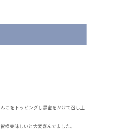
会
医療法人 京都翔医会
院
西京都病院
e クリニック
西京都クリニック
ングホーム共生園
洛桂の郷
桂寿の郷
訪問看護ステーション秋桜
上桂の郷
ファミリエール吉祥院
あんこをトッピングし黒蜜をかけて召し上
、皆様美味しいと大変喜んでました。