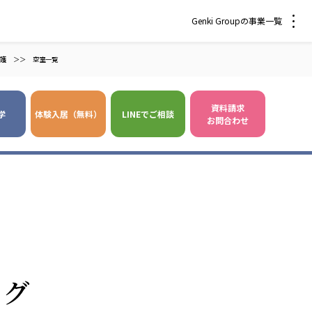
Genki Groupの事業一覧
護
＞＞
空室一覧
資料請求
学
体験入居（無料）
LINEでご相談
お問合わせ
 爽やかな風沖縄
株式会社 鷹揚館
風 中部エリア
鷹揚館
風 那覇エリア
社会福祉法人 福ふく
株式会社 せきれい
ログ
福ふく
せきれい