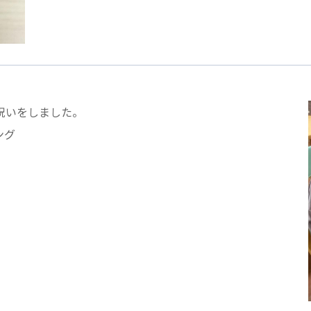
医療専門学校
浦和学院高等学校
明星幼稚園
ラブ
特定非営利活動法人アート応援隊
祝いをしました。
株式会社フラワーコミュニティ放送
Medicare Lead Japa
ング
フードラボジャパン
特定非営利活動法人日本医療福祉機構
有限公司
台灣善合股份有限公司
Angkor-Japan Friendship