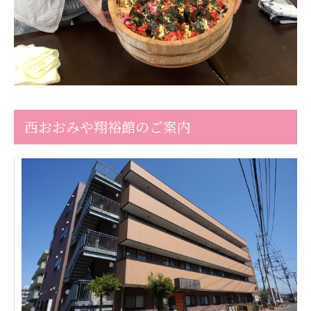
株式会社エネクト
株式会社 G.com R＆M
海外
海外グループ会社
美迪克（上海）商务咨询有限公司
共生（大連）商務諮詢有限公司
台灣善合股份有限公司
西おおみや翔裕館のご案内
Angkor-Japan Friendship International
Hospital
クヴィアン小学校・カンボジア日本友好共生クヴ
ィアン中学校
カンボジア日本友好技術教育センター
NGO共生の家
G-COM JOINT STOCK COMPANY
海外子会社・合弁会社
瀋陽長者会
上海介護施設