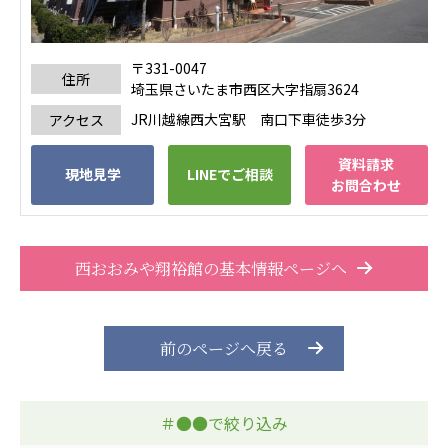
広州谷豊園
〒331-0047
住所
埼玉県さいたま市西区大字指扇3624
JR川越線西大宮駅 南口下車徒歩3分
アクセス
資料請求
現地見学
LINEでご相談
お問合わせ
西おおみや翔裕館の基本情報ページへ
前のページへ戻る
＃●●で絞り込み