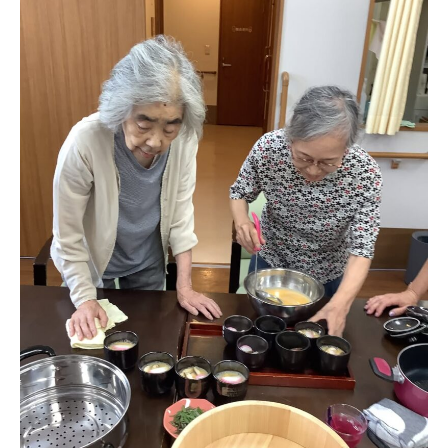
あげお共生の家
医療法人 京都翔医会
西京都病院
西京都クリニック
洛桂の郷
桂寿の郷
訪問看護ステーション秋桜
上桂の郷
ファミリエール吉祥院
教育（共に生きる仲間達）
学校法人明星学園
関東福祉専門学校
国際医療専門学校
浦和学院高等学校
明星幼稚園
志学会高等学校
特定非営利活動法人ファイアーレッズメディカルスポ