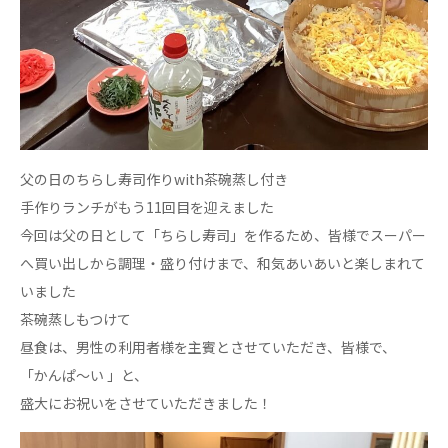
心の会
医療（共に生きる仲間達）
医療法人社団 美翔会
聖心美容クリニック
S-Labo（渋谷院）
父の日のちらし寿司作りwith茶碗蒸し付き
医療法人社団 デンタルケアコミュニティ
手作りランチがもう11回目を迎えました
フォレストデンタルクリニック
今回は父の日として「ちらし寿司」を作るため、皆様でスーパー
医療法人 共生会
へ買い出しから調理・盛り付けまで、和気あいあいと楽しまれて
松園病院介護医療院
いました
松園第二病院
茶碗蒸しもつけて
複合ケアセンターまつぞの
昼食は、男性の利用者様を主賓とさせていただき、皆様で、
医療法人社団 鴻愛会
「かんぱ～い 」と、
こうのす共生病院
盛大にお祝いをさせていただきました！
OKP with Life クリニック
こうのすナーシングホーム共生園