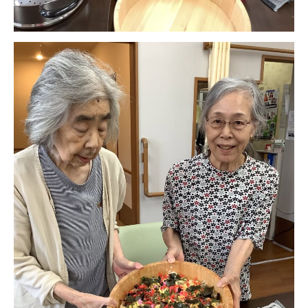
ーツクラブ
特定非営利活動法人アート応援隊
その他
Mediclude
株式会社アジアメデカ元気事業団
株式会社フラワーコミュニティ放送
Medicare Lead Japan
株式会社日本医科学研究所
特定非営利活動法人共生フォーラム
一般社団法人フードラボジャパン
特定非営利活動法人日本医療福祉機構
株式会社アメックファーマシー