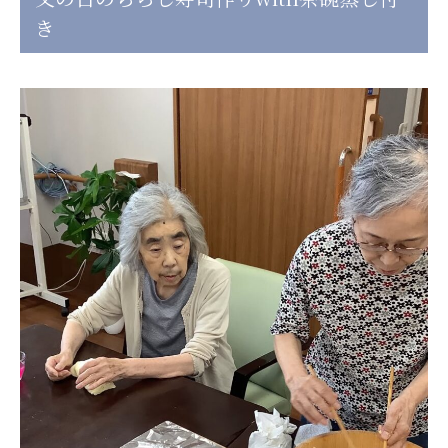
日本高齢者福祉協会
き
株式会社 爽やかな風沖縄
株式会社 鷹揚館
爽やかな風 中部エリア
鷹揚館
爽やかな風 那覇エリア
社会福祉法人 共生会
特別養護老人ホーム 共生の家
株式会社 アジアメデカ元気事業団
アジアメデカ元気事業団
株式会社 爽やかな風九州
株式会社 七星
爽やかな風九州
七星
社会福祉法人 福ふく
株式会社 せきれい
福ふく
せきれい
社会福祉法人 心の会