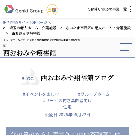
Genki Groupの事業一覧
▶ 翔裕館サイトTOPページへ
介護・福祉
>
埼玉の老人ホーム・介護施設
>
さいたま市西区の老人ホーム・介護施設
>
西おおみや翔裕館
グループホーム
サービス付き高齢者住宅（特定施設入居者介護指定施
社会福祉法人 元気村グループ
設）
西おおみや翔裕館
社会福祉法人元気村
社会福祉法人長寿村
社会福祉法人長寿の里
社会福祉法人長寿の森
西おおみや翔裕館ブログ
BLOG
社会福祉法人杜の村
#イベントを楽しむ
#グループホーム
株式会社 サンガジャパン
#サービス付き高齢者向け
株式会社日本遮蔽技研
住宅
サンガ共同組合
公開日:2026年06月22日
株式会社Genkiリレーションズ
一般社団法人 日本高齢者福祉協会
父の日のちらし寿司作りwith茶碗蒸し付