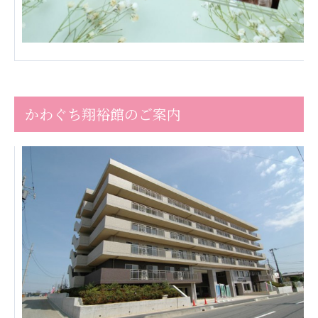
株式会社エネクト
株式会社 G.com R＆M
海外
海外グループ会社
美迪克（上海）商务咨询有限公司
共生（大連）商務諮詢有限公司
かわぐち翔裕館のご案内
台灣善合股份有限公司
Angkor-Japan Friendship International
Hospital
クヴィアン小学校・カンボジア日本友好共生クヴ
ィアン中学校
カンボジア日本友好技術教育センター
NGO共生の家
G-COM JOINT STOCK COMPANY
海外子会社・合弁会社
瀋陽長者会
上海介護施設