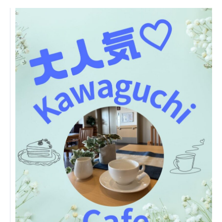
日本高齢者福祉協会
株式会社 爽やかな風沖縄
株式会社 鷹揚館
爽やかな風 中部エリア
鷹揚館
爽やかな風 那覇エリア
社会福祉法人 共生会
特別養護老人ホーム 共生の家
株式会社 アジアメデカ元気事業団
アジアメデカ元気事業団
株式会社 爽やかな風九州
株式会社 七星
爽やかな風九州
七星
社会福祉法人 福ふく
株式会社 せきれい
福ふく
せきれい
社会福祉法人 心の会