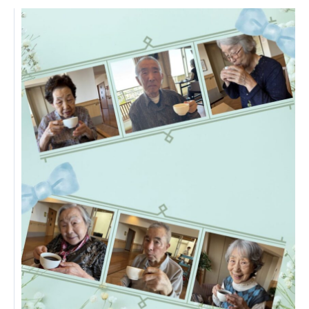
ーツクラブ
特定非営利活動法人アート応援隊
その他
Mediclude
株式会社アジアメデカ元気事業団
株式会社フラワーコミュニティ放送
Medicare Lead Japan
株式会社日本医科学研究所
特定非営利活動法人共生フォーラム
一般社団法人フードラボジャパン
特定非営利活動法人日本医療福祉機構
株式会社アメックファーマシー