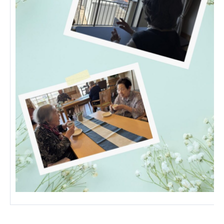
あげお共生の家
医療法人 京都翔医会
西京都病院
西京都クリニック
洛桂の郷
桂寿の郷
訪問看護ステーション秋桜
上桂の郷
ファミリエール吉祥院
教育（共に生きる仲間達）
学校法人明星学園
関東福祉専門学校
国際医療専門学校
浦和学院高等学校
明星幼稚園
志学会高等学校
特定非営利活動法人ファイアーレッズメディカルスポ