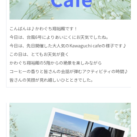
心の会
医療（共に生きる仲間達）
医療法人社団 美翔会
こんばんは♪かわぐち翔裕館です！
聖心美容クリニック
今日は、台風6号によりあいにくにお天気でしたね。
S-Labo（渋谷院）
今日は、先日開催した大人気のKawaguchi cafeの様子です♪
この日は、とてもお天気が良く
医療法人社団 デンタルケアコミュニティ
かわぐち翔裕館の5階からの絶景を楽しみながら
フォレストデンタルクリニック
コーヒーの香りと皆さんの会話が弾むアクティビティの時間♪
医療法人 共生会
皆さんの笑顔が見れ嬉しいひとときでした。
松園病院介護医療院
松園第二病院
複合ケアセンターまつぞの
医療法人社団 鴻愛会
こうのす共生病院
OKP with Life クリニック
こうのすナーシングホーム共生園