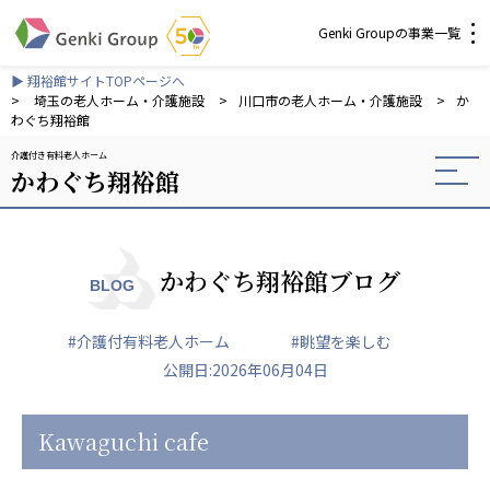
Genki Groupの事業一覧
▶ 翔裕館サイトTOPページへ
介護・福祉
>
埼玉の老人ホーム・介護施設
>
川口市の老人ホーム・介護施設
>
か
わぐち翔裕館
介護付き有料老人ホーム
社会福祉法人 元気村グループ
かわぐち翔裕館
社会福祉法人元気村
社会福祉法人長寿村
社会福祉法人長寿の里
社会福祉法人長寿の森
かわぐち翔裕館ブログ
BLOG
社会福祉法人杜の村
#介護付有料老人ホーム
#眺望を楽しむ
株式会社 サンガジャパン
公開日:2026年06月04日
株式会社日本遮蔽技研
サンガ共同組合
株式会社Genkiリレーションズ
Kawaguchi cafe
一般社団法人 日本高齢者福祉協会