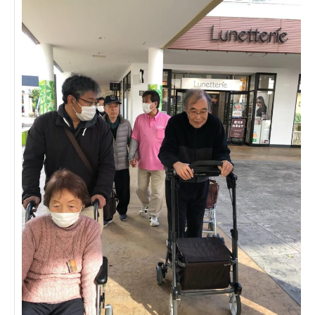
あげお共生の家
医療法人 京都翔医会
西京都病院
西京都クリニック
洛桂の郷
桂寿の郷
訪問看護ステーション秋桜
上桂の郷
ファミリエール吉祥院
教育（共に生きる仲間達）
学校法人明星学園
関東福祉専門学校
国際医療専門学校
浦和学院高等学校
明星幼稚園
志学会高等学校
特定非営利活動法人ファイアーレッズメディカルスポ