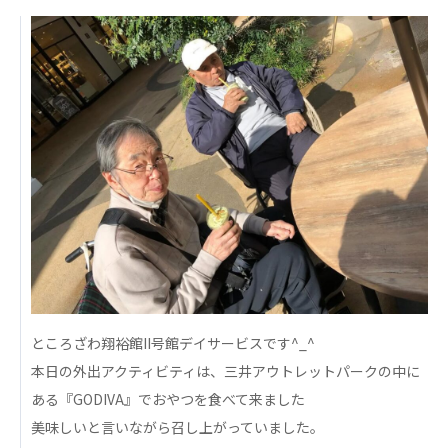
日本高齢者福祉協会
株式会社 爽やかな風沖縄
株式会社 鷹揚館
爽やかな風 中部エリア
鷹揚館
爽やかな風 那覇エリア
社会福祉法人 共生会
特別養護老人ホーム 共生の家
株式会社 アジアメデカ元気事業団
アジアメデカ元気事業団
株式会社 爽やかな風九州
株式会社 七星
爽やかな風九州
七星
ところざわ翔裕館II号館デイサービスです^_^
社会福祉法人 福ふく
株式会社 せきれい
本日の外出アクティビティは、三井アウトレットパークの中に
福ふく
せきれい
ある『GODIVA』でおやつを食べて来ました
美味しいと言いながら召し上がっていました。
社会福祉法人 心の会