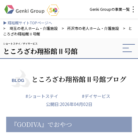
Genki Groupの事業一覧
▶ 翔裕館サイトTOPページへ
介護・福祉
>
埼玉の老人ホーム・介護施設
>
所沢市の老人ホーム・介護施設
>
と
ころざわ翔裕館Ⅱ号館
ショートステイ
デイサービス
社会福祉法人 元気村グループ
ところざわ翔裕館Ⅱ号館
社会福祉法人元気村
社会福祉法人長寿村
社会福祉法人長寿の里
社会福祉法人長寿の森
ところざわ翔裕館Ⅱ号館ブログ
BLOG
社会福祉法人杜の村
#ショートステイ
#デイサービス
株式会社 サンガジャパン
公開日:2026年04月02日
株式会社日本遮蔽技研
サンガ共同組合
株式会社Genkiリレーションズ
『GODIVA』でおやつ
一般社団法人 日本高齢者福祉協会