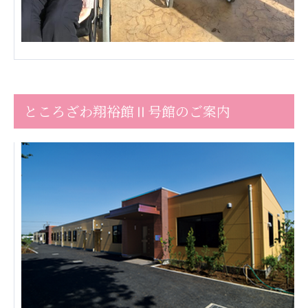
ーツクラブ
特定非営利活動法人アート応援隊
その他
Mediclude
株式会社アジアメデカ元気事業団
ところざわ翔裕館Ⅱ号館のご案内
株式会社フラワーコミュニティ放送
Medicare Lead Japan
株式会社日本医科学研究所
特定非営利活動法人共生フォーラム
一般社団法人フードラボジャパン
特定非営利活動法人日本医療福祉機構
株式会社アメックファーマシー