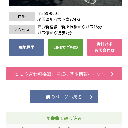
株式会社エネクト
株式会社 G.com R＆M
海外
〒359-0001
住所
埼玉県所沢市下富724-3
西武新宿線 新所沢駅からバス15分
海外グループ会社
アクセス
バス停から徒歩7分
美迪克（上海）商务咨询有限公司
共生（大連）商務諮詢有限公司
資料請求
現地見学
LINEでご相談
台灣善合股份有限公司
お問合わせ
Angkor-Japan Friendship International
Hospital
クヴィアン小学校・カンボジア日本友好共生クヴ
ところざわ翔裕館Ⅱ号館の基本情報ページへ
ィアン中学校
カンボジア日本友好技術教育センター
NGO共生の家
前のページへ戻る
G-COM JOINT STOCK COMPANY
海外子会社・合弁会社
瀋陽長者会
＃●●で絞り込み
上海介護施設