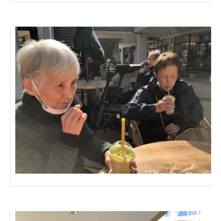
心の会
医療（共に生きる仲間達）
医療法人社団 美翔会
聖心美容クリニック
S-Labo（渋谷院）
医療法人社団 デンタルケアコミュニティ
フォレストデンタルクリニック
医療法人 共生会
松園病院介護医療院
松園第二病院
複合ケアセンターまつぞの
医療法人社団 鴻愛会
こうのす共生病院
OKP with Life クリニック
こうのすナーシングホーム共生園