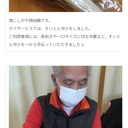
心の会
医療（共に生きる仲間達）
南こしがや翔裕館です。
医療法人社団 美翔会
デイサービスでは、すいとん作りをしました。
聖心美容クリニック
ご利用者様には、皮剥きや一口サイズに切る作業など、すいと
S-Labo（渋谷院）
ん作りを一から手伝っていただきました☺️
医療法人社団 デンタルケアコミュニティ
フォレストデンタルクリニック
医療法人 共生会
松園病院介護医療院
松園第二病院
複合ケアセンターまつぞの
医療法人社団 鴻愛会
こうのす共生病院
OKP with Life クリニック
こうのすナーシングホーム共生園