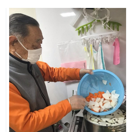
株式会社エネクト
株式会社 G.com R＆M
海外
海外グループ会社
美迪克（上海）商务咨询有限公司
共生（大連）商務諮詢有限公司
台灣善合股份有限公司
Angkor-Japan Friendship International
Hospital
クヴィアン小学校・カンボジア日本友好共生クヴ
ィアン中学校
カンボジア日本友好技術教育センター
NGO共生の家
G-COM JOINT STOCK COMPANY
海外子会社・合弁会社
瀋陽長者会
上海介護施設