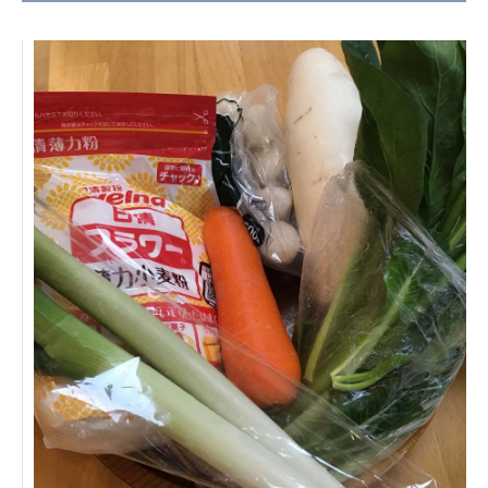
日本高齢者福祉協会
株式会社 爽やかな風沖縄
株式会社 鷹揚館
爽やかな風 中部エリア
鷹揚館
爽やかな風 那覇エリア
社会福祉法人 共生会
特別養護老人ホーム 共生の家
株式会社 アジアメデカ元気事業団
アジアメデカ元気事業団
株式会社 爽やかな風九州
株式会社 七星
爽やかな風九州
七星
社会福祉法人 福ふく
株式会社 せきれい
福ふく
せきれい
社会福祉法人 心の会