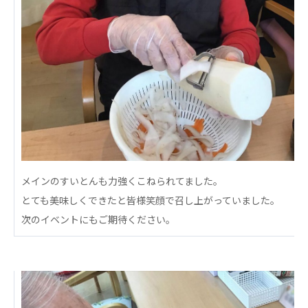
あげお共生の家
医療法人 京都翔医会
西京都病院
西京都クリニック
洛桂の郷
桂寿の郷
訪問看護ステーション秋桜
上桂の郷
ファミリエール吉祥院
教育（共に生きる仲間達）
メインのすいとんも力強くこねられてました。
とても美味しくできたと皆様笑顔で召し上がっていました。
次のイベントにもご期待ください。
学校法人明星学園
関東福祉専門学校
国際医療専門学校
浦和学院高等学校
明星幼稚園
志学会高等学校
特定非営利活動法人ファイアーレッズメディカルスポ