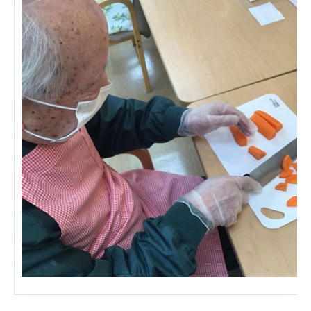
ーツクラブ
特定非営利活動法人アート応援隊
その他
Mediclude
株式会社アジアメデカ元気事業団
株式会社フラワーコミュニティ放送
Medicare Lead Japan
株式会社日本医科学研究所
特定非営利活動法人共生フォーラム
一般社団法人フードラボジャパン
特定非営利活動法人日本医療福祉機構
株式会社アメックファーマシー