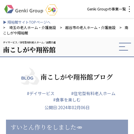
Genki Groupの事業一覧
▶ 翔裕館サイトTOPページへ
介護・福祉
>
埼玉の老人ホーム・介護施設
>
越谷市の老人ホーム・介護施設
>
南
こしがや翔裕館
デイサービス
住宅型有料老人ホーム
訪問介護
社会福祉法人 元気村グループ
南こしがや翔裕館
社会福祉法人元気村
社会福祉法人長寿村
社会福祉法人長寿の里
社会福祉法人長寿の森
南こしがや翔裕館ブログ
BLOG
社会福祉法人杜の村
#デイサービス
#住宅型有料老人ホーム
株式会社 サンガジャパン
#食事を楽しむ
株式会社日本遮蔽技研
公開日:2024年02月06日
サンガ共同組合
株式会社Genkiリレーションズ
すいとん作りをしました🥕
一般社団法人 日本高齢者福祉協会