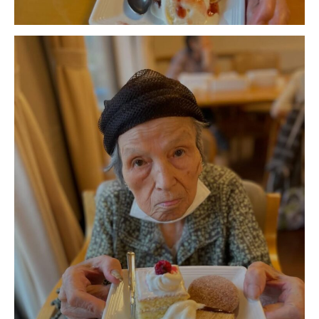
ーツクラブ
特定非営利活動法人アート応援隊
その他
Mediclude
株式会社アジアメデカ元気事業団
株式会社フラワーコミュニティ放送
Medicare Lead Japan
株式会社日本医科学研究所
特定非営利活動法人共生フォーラム
一般社団法人フードラボジャパン
特定非営利活動法人日本医療福祉機構
株式会社アメックファーマシー