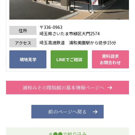
広州谷豊園
〒336-0963
住所
埼玉県さいたま市緑区大門2574
埼玉高速鉄道 浦和美園駅から徒歩15分
アクセス
資料請求
現地見学
LINEでご相談
お問合わせ
浦和みその翔裕館の基本情報ページへ
前のページへ戻る
＃●●で絞り込み