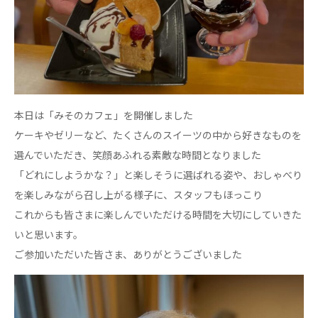
心の会
医療（共に生きる仲間達）
医療法人社団 美翔会
聖心美容クリニック
S-Labo（渋谷院）
本日は「みそのカフェ」を開催しました
医療法人社団 デンタルケアコミュニティ
ケーキやゼリーなど、たくさんのスイーツの中から好きなものを
フォレストデンタルクリニック
選んでいただき、笑顔あふれる素敵な時間となりました
「どれにしようかな？」と楽しそうに選ばれる姿や、おしゃべり
医療法人 共生会
を楽しみながら召し上がる様子に、スタッフもほっこり
松園病院介護医療院
これからも皆さまに楽しんでいただける時間を大切にしていきた
松園第二病院
複合ケアセンターまつぞの
いと思います。
ご参加いただいた皆さま、ありがとうございました
医療法人社団 鴻愛会
こうのす共生病院
OKP with Life クリニック
こうのすナーシングホーム共生園