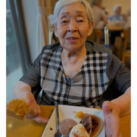
あげお共生の家
医療法人 京都翔医会
西京都病院
西京都クリニック
洛桂の郷
桂寿の郷
訪問看護ステーション秋桜
上桂の郷
ファミリエール吉祥院
教育（共に生きる仲間達）
学校法人明星学園
関東福祉専門学校
国際医療専門学校
浦和学院高等学校
明星幼稚園
志学会高等学校
特定非営利活動法人ファイアーレッズメディカルスポ