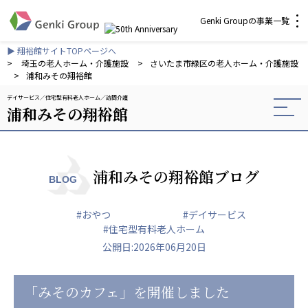
Genki Groupの事業一覧
▶ 翔裕館サイトTOPページへ
介護・福祉
>
埼玉の老人ホーム・介護施設
>
さいたま市緑区の老人ホーム・介護施設
>
浦和みその翔裕館
デイサービス
住宅型有料老人ホーム
訪問介護
社会福祉法人 元気村グループ
浦和みその翔裕館
社会福祉法人元気村
社会福祉法人長寿村
社会福祉法人長寿の里
社会福祉法人長寿の森
浦和みその翔裕館ブログ
BLOG
社会福祉法人杜の村
#おやつ
#デイサービス
株式会社 サンガジャパン
#住宅型有料老人ホーム
株式会社日本遮蔽技研
公開日:2026年06月20日
サンガ共同組合
株式会社Genkiリレーションズ
「みそのカフェ」を開催しました
一般社団法人 日本高齢者福祉協会