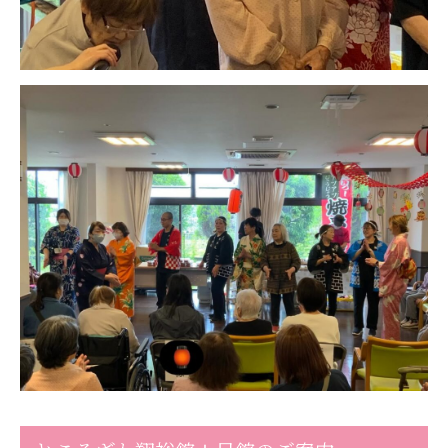
あげお共生の家
医療法人 京都翔医会
西京都病院
西京都クリニック
洛桂の郷
桂寿の郷
訪問看護ステーション秋桜
上桂の郷
ファミリエール吉祥院
教育（共に生きる仲間達）
学校法人明星学園
関東福祉専門学校
国際医療専門学校
浦和学院高等学校
明星幼稚園
志学会高等学校
特定非営利活動法人ファイアーレッズメディカルスポ