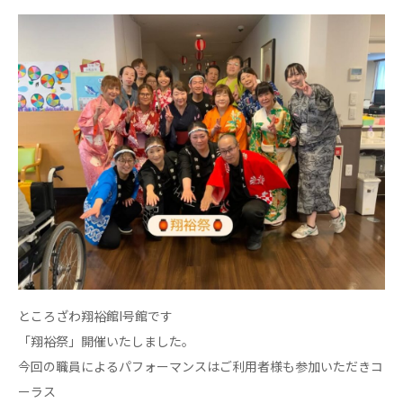
日本高齢者福祉協会
株式会社 爽やかな風沖縄
株式会社 鷹揚館
爽やかな風 中部エリア
鷹揚館
爽やかな風 那覇エリア
社会福祉法人 共生会
特別養護老人ホーム 共生の家
株式会社 アジアメデカ元気事業団
アジアメデカ元気事業団
株式会社 爽やかな風九州
株式会社 七星
爽やかな風九州
七星
ところざわ翔裕館I号館です
社会福祉法人 福ふく
株式会社 せきれい
「翔裕祭」開催いたしました。
福ふく
せきれい
今回の職員によるパフォーマンスはご利用者様も参加いただきコ
社会福祉法人 心の会
ーラス