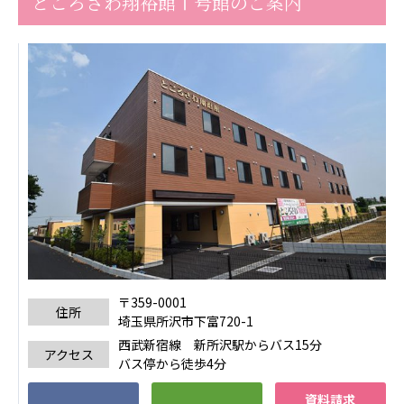
ところざわ翔裕館Ⅰ号館のご案内
ーツクラブ
特定非営利活動法人アート応援隊
その他
Mediclude
株式会社アジアメデカ元気事業団
株式会社フラワーコミュニティ放送
Medicare Lead Japan
株式会社日本医科学研究所
特定非営利活動法人共生フォーラム
〒359-0001
一般社団法人フードラボジャパン
住所
埼玉県所沢市下富720-1
西武新宿線 新所沢駅からバス15分
特定非営利活動法人日本医療福祉機構
アクセス
バス停から徒歩4分
株式会社アメックファーマシー
資料請求