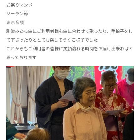
心の会
お祭りマンボ
医療（共に生きる仲間達）
ソーラン節
東京音頭
医療法人社団 美翔会
馴染みある曲にご利用者様も曲に合わせて歌ったり、手拍子をし
聖心美容クリニック
て下さったりととても楽しそうなご様子でした
S-Labo（渋谷院）
これからもご利用者の皆様に笑顔溢れる時間をお届け出来ればと
医療法人社団 デンタルケアコミュニティ
思っております
フォレストデンタルクリニック
医療法人 共生会
松園病院介護医療院
松園第二病院
複合ケアセンターまつぞの
医療法人社団 鴻愛会
こうのす共生病院
OKP with Life クリニック
こうのすナーシングホーム共生園