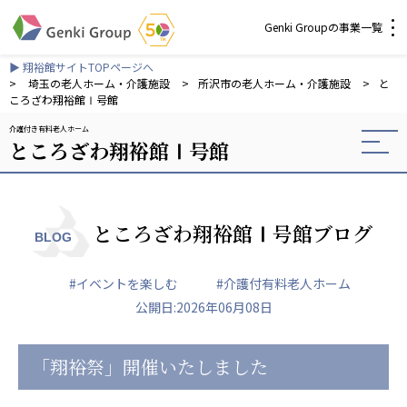
Genki Groupの事業一覧
▶ 翔裕館サイトTOPページへ
介護・福祉
>
埼玉の老人ホーム・介護施設
>
所沢市の老人ホーム・介護施設
>
と
ころざわ翔裕館Ⅰ号館
介護付き有料老人ホーム
社会福祉法人 元気村グループ
ところざわ翔裕館Ⅰ号館
社会福祉法人元気村
社会福祉法人長寿村
社会福祉法人長寿の里
社会福祉法人長寿の森
ところざわ翔裕館Ⅰ号館ブログ
BLOG
社会福祉法人杜の村
#イベントを楽しむ
#介護付有料老人ホーム
株式会社 サンガジャパン
公開日:2026年06月08日
株式会社日本遮蔽技研
サンガ共同組合
株式会社Genkiリレーションズ
「翔裕祭」開催いたしました
一般社団法人 日本高齢者福祉協会