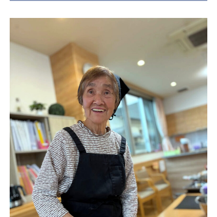
日本高齢者福祉協会
株式会社 爽やかな風沖縄
株式会社 鷹揚館
爽やかな風 中部エリア
鷹揚館
爽やかな風 那覇エリア
社会福祉法人 共生会
特別養護老人ホーム 共生の家
株式会社 アジアメデカ元気事業団
アジアメデカ元気事業団
株式会社 爽やかな風九州
株式会社 七星
爽やかな風九州
七星
社会福祉法人 福ふく
株式会社 せきれい
福ふく
せきれい
社会福祉法人 心の会