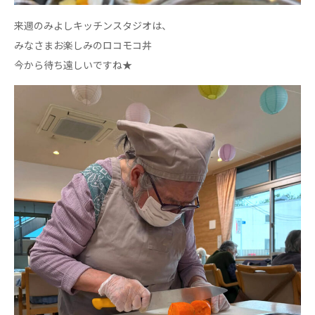
ーツクラブ
来週のみよしキッチンスタジオは、
特定非営利活動法人アート応援隊
みなさまお楽しみのロコモコ丼
その他
今から待ち遠しいですね★
Mediclude
株式会社アジアメデカ元気事業団
株式会社フラワーコミュニティ放送
Medicare Lead Japan
株式会社日本医科学研究所
特定非営利活動法人共生フォーラム
一般社団法人フードラボジャパン
特定非営利活動法人日本医療福祉機構
株式会社アメックファーマシー