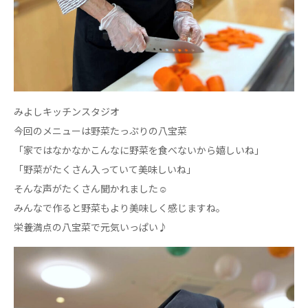
心の会
医療（共に生きる仲間達）
医療法人社団 美翔会
聖心美容クリニック
S-Labo（渋谷院）
みよしキッチンスタジオ
医療法人社団 デンタルケアコミュニティ
今回のメニューは野菜たっぷりの八宝菜
フォレストデンタルクリニック
「家ではなかなかこんなに野菜を食べないから嬉しいね」
「野菜がたくさん入っていて美味しいね」
医療法人 共生会
そんな声がたくさん聞かれました☺
松園病院介護医療院
みんなで作ると野菜もより美味しく感じますね。
松園第二病院
複合ケアセンターまつぞの
栄養満点の八宝菜で元気いっぱい♪
医療法人社団 鴻愛会
こうのす共生病院
OKP with Life クリニック
こうのすナーシングホーム共生園