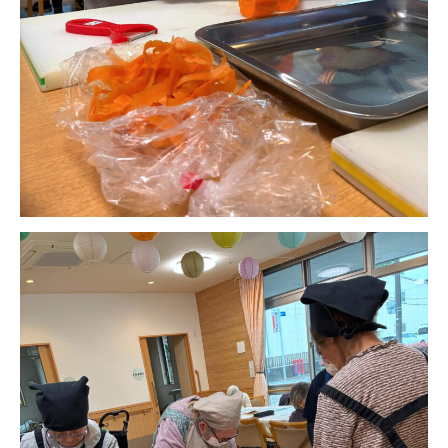
株式会社エネクト
株式会社 G.com R＆M
海外
海外グループ会社
美迪克（上海）商务咨询有限公司
共生（大連）商務諮詢有限公司
台灣善合股份有限公司
Angkor-Japan Friendship International
Hospital
クヴィアン小学校・カンボジア日本友好共生クヴ
ィアン中学校
カンボジア日本友好技術教育センター
NGO共生の家
G-COM JOINT STOCK COMPANY
海外子会社・合弁会社
瀋陽長者会
上海介護施設