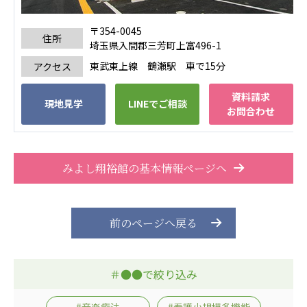
〒354-0045
住所
埼玉県入間郡三芳町上富496-1
東武東上線 鶴瀬駅 車で15分
アクセス
資料請求
現地見学
LINEでご相談
お問合わせ
みよし翔裕館の基本情報ページへ
前のページへ戻る
＃●●で絞り込み
#音楽療法
#看護小規模多機能