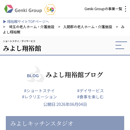
Genki Groupの事業一覧
▶ 翔裕館サイトTOPページへ
介護・福祉
>
埼玉の老人ホーム・介護施設
>
入間郡の老人ホーム・介護施設
>
み
よし翔裕館
ショートステイ
デイサービス
社会福祉法人 元気村グループ
みよし翔裕館
社会福祉法人元気村
社会福祉法人長寿村
社会福祉法人長寿の里
社会福祉法人長寿の森
みよし翔裕館ブログ
BLOG
社会福祉法人杜の村
#ショートステイ
#デイサービス
株式会社 サンガジャパン
#レクリエーション
#食事を楽しむ
株式会社日本遮蔽技研
公開日:2026年06月04日
サンガ共同組合
株式会社Genkiリレーションズ
みよしキッチンスタジオ
一般社団法人 日本高齢者福祉協会