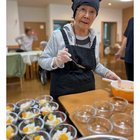
あげお共生の家
医療法人 京都翔医会
西京都病院
西京都クリニック
洛桂の郷
桂寿の郷
訪問看護ステーション秋桜
上桂の郷
ファミリエール吉祥院
教育（共に生きる仲間達）
学校法人明星学園
関東福祉専門学校
国際医療専門学校
浦和学院高等学校
明星幼稚園
志学会高等学校
特定非営利活動法人ファイアーレッズメディカルスポ