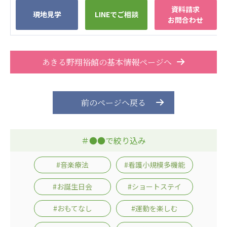
ーツクラブ
資料請求
現地見学
LINEでご相談
お問合わせ
特定非営利活動法人アート応援隊
その他
あきる野翔裕館の基本情報ページへ
Mediclude
株式会社アジアメデカ元気事業団
株式会社フラワーコミュニティ放送
前のページへ戻る
Medicare Lead Japan
株式会社日本医科学研究所
＃●●で絞り込み
特定非営利活動法人共生フォーラム
#音楽療法
#看護小規模多機能
一般社団法人フードラボジャパン
#お誕生日会
#ショートステイ
特定非営利活動法人日本医療福祉機構
#おもてなし
#運動を楽しむ
株式会社アメックファーマシー