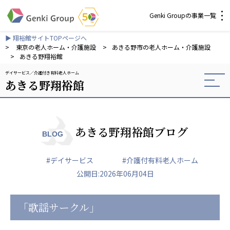
Genki Groupの事業一覧
▶ 翔裕館サイトTOPページへ
介護・福祉
>
東京の老人ホーム・介護施設
>
あきる野市の老人ホーム・介護施設
>
あきる野翔裕館
デイサービス
介護付き有料老人ホーム
社会福祉法人 元気村グループ
あきる野翔裕館
社会福祉法人元気村
社会福祉法人長寿村
社会福祉法人長寿の里
社会福祉法人長寿の森
あきる野翔裕館ブログ
BLOG
社会福祉法人杜の村
#デイサービス
#介護付有料老人ホーム
株式会社 サンガジャパン
公開日:2026年06月04日
株式会社日本遮蔽技研
サンガ共同組合
株式会社Genkiリレーションズ
「歌謡サークル」
一般社団法人 日本高齢者福祉協会