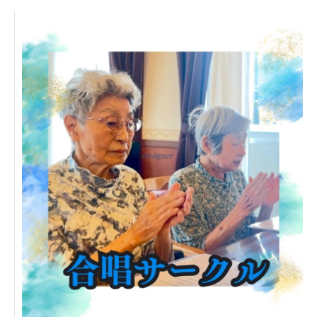
日本高齢者福祉協会
株式会社 爽やかな風沖縄
株式会社 鷹揚館
爽やかな風 中部エリア
鷹揚館
爽やかな風 那覇エリア
社会福祉法人 共生会
特別養護老人ホーム 共生の家
株式会社 アジアメデカ元気事業団
アジアメデカ元気事業団
株式会社 爽やかな風九州
株式会社 七星
爽やかな風九州
七星
社会福祉法人 福ふく
株式会社 せきれい
福ふく
せきれい
社会福祉法人 心の会