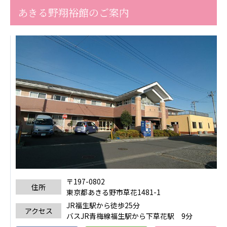
あきる野翔裕館のご案内
あげお共生の家
医療法人 京都翔医会
西京都病院
西京都クリニック
洛桂の郷
桂寿の郷
訪問看護ステーション秋桜
上桂の郷
ファミリエール吉祥院
教育（共に生きる仲間達）
学校法人明星学園
関東福祉専門学校
〒197-0802
国際医療専門学校
浦和学院高等学校
住所
東京都あきる野市草花1481-1
明星幼稚園
志学会高等学校
JR福生駅から徒歩25分
アクセス
バスJR青梅線福生駅から下草花駅 9分
特定非営利活動法人ファイアーレッズメディカルスポ