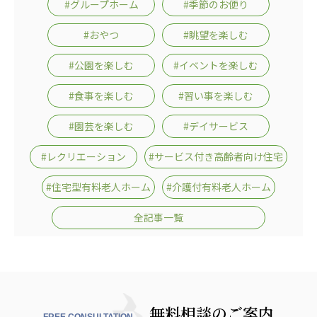
#グループホーム
#季節のお便り
株式会社エネクト
株式会社 G.com R＆M
海外
#おやつ
#眺望を楽しむ
#公園を楽しむ
#イベントを楽しむ
海外グループ会社
美迪克（上海）商务咨询有限公司
#食事を楽しむ
#習い事を楽しむ
共生（大連）商務諮詢有限公司
台灣善合股份有限公司
#園芸を楽しむ
#デイサービス
Angkor-Japan Friendship International
Hospital
#レクリエーション
#サービス付き高齢者向け住宅
クヴィアン小学校・カンボジア日本友好共生クヴ
#住宅型有料老人ホーム
#介護付有料老人ホーム
ィアン中学校
カンボジア日本友好技術教育センター
全記事一覧
NGO共生の家
G-COM JOINT STOCK COMPANY
海外子会社・合弁会社
瀋陽長者会
上海介護施設
無料相談のご案内
FREE CONSULTATION