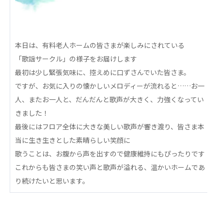
心の会
医療（共に生きる仲間達）
医療法人社団 美翔会
本日は、有料老人ホームの皆さまが楽しみにされている
聖心美容クリニック
「歌謡サークル」の様子をお届けします
S-Labo（渋谷院）
最初は少し緊張気味に、控えめに口ずさんでいた皆さま。
ですが、お気に入りの懐かしいメロディーが流れると……お一
医療法人社団 デンタルケアコミュニティ
人、またお一人と、だんだんと歌声が大きく、力強くなってい
フォレストデンタルクリニック
きました！
医療法人 共生会
最後にはフロア全体に大きな美しい歌声が響き渡り、皆さま本
松園病院介護医療院
当に生き生きとした素晴らしい笑顔に
松園第二病院
歌うことは、お腹から声を出すので健康維持にもぴったりです
複合ケアセンターまつぞの
これからも皆さまの笑い声と歌声が溢れる、温かいホームであ
医療法人社団 鴻愛会
り続けたいと思います。
こうのす共生病院
OKP with Life クリニック
こうのすナーシングホーム共生園