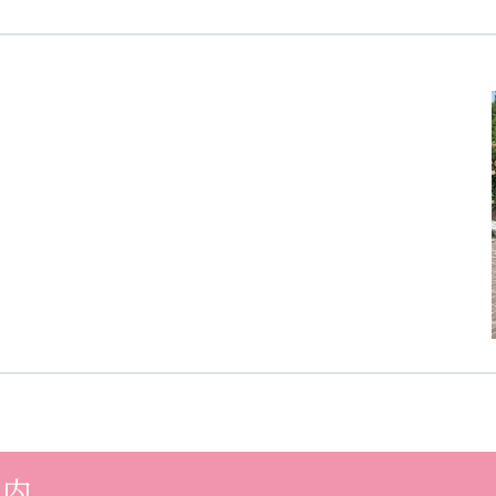
医療専門学校
浦和学院高等学校
明星幼稚園
ラブ
特定非営利活動法人アート応援隊
株式会社フラワーコミュニティ放送
Medicare Lead Japa
フードラボジャパン
特定非営利活動法人日本医療福祉機構
有限公司
台灣善合股份有限公司
Angkor-Japan Friendship
案内