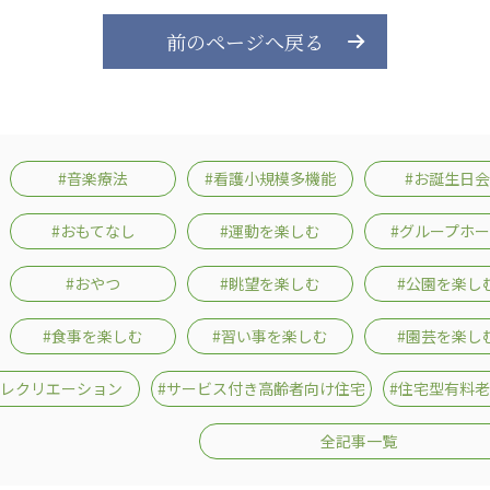
前のページへ戻る
#音楽療法
#看護小規模多機能
#お誕生日会
#おもてなし
#運動を楽しむ
#グループホ
#おやつ
#眺望を楽しむ
#公園を楽し
#食事を楽しむ
#習い事を楽しむ
#園芸を楽し
#レクリエーション
#サービス付き高齢者向け住宅
#住宅型有料
全記事一覧