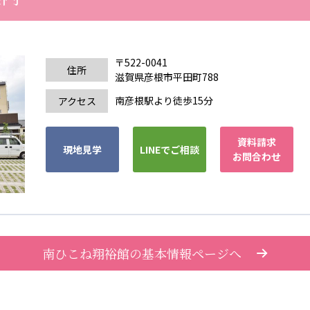
カンボジア日本友好技術教育センター
NGO共生の家
G
〒522-0041
住所
滋賀県彦根市平田町788
南彦根駅より徒歩15分
アクセス
資料請求
現地見学
LINEでご相談
お問合わせ
南ひこね翔裕館の基本情報ページへ