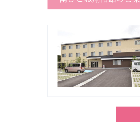
クヴィアン小学校・カンボジア日本友好共生クヴィアン中学校
海外子会社・合弁会社
瀋陽長者会
上海介護施設
広州谷豊園