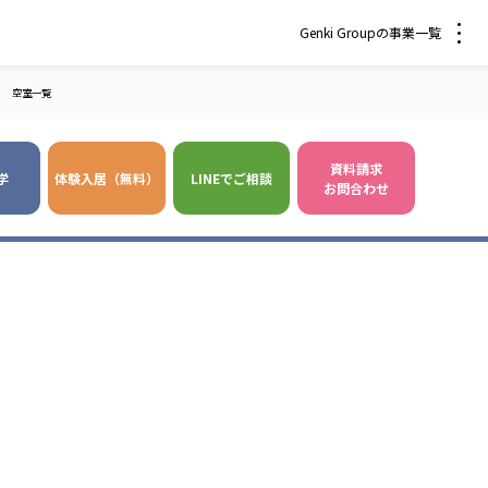
Genki Groupの事業一覧
＞
空室一覧
資料請求
学
体験入居（無料）
LINEでご相談
お問合わせ
 爽やかな風沖縄
株式会社 鷹揚館
風 中部エリア
鷹揚館
風 那覇エリア
社会福祉法人 福ふく
株式会社 せきれい
福ふく
せきれい