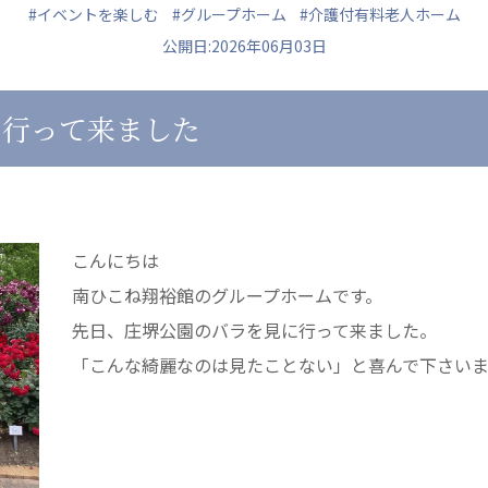
#イベントを楽しむ
#グループホーム
#介護付有料老人ホーム
公開日:2026年06月03日
に行って来ました
ュニティ
医療法人 共生会
医療法人社団 鴻愛
ク
松園病院介護医療院
こうのす共生病
松園第二病院
OKP with Lif
複合ケアセンターまつぞの
こうのすナーシ
こんにちは
あげお共生の家
南ひこね翔裕館のグループホームです。
先日、庄堺公園のバラを見に行って来ました。
「こんな綺麗なのは見たことない」と喜んで下さい