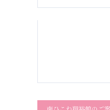
学校法人明星学園
関東福祉専門学校
国際
特定非営利活動法人ファイアーレッズメディカルスポーツク
その他
Mediclude
株式会社アジアメデカ元気事業団
特定非営利活動法人共生フォーラム
一般社団法人
株式会社エネクト
株式会社 G.com R＆M
海外
海外グループ会社
美迪克（上海）商务咨询有限公司
共生（大連）商務諮詢
南ひこね翔裕館のご