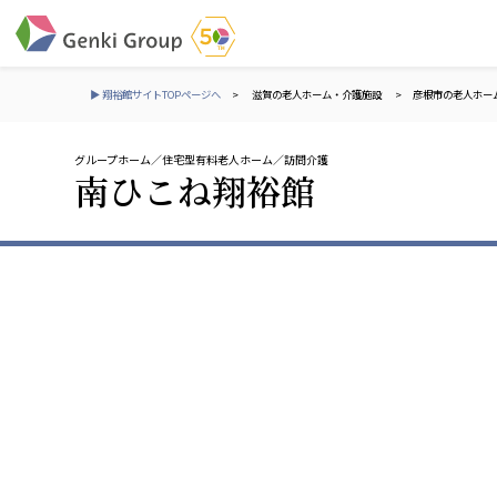
▶ 翔裕館サイトTOPページへ
>
滋賀の老人ホーム・介護施設
>
彦根市の老人ホー
グループホーム
住宅型有料老人ホーム
訪問介護
介護・福祉
南ひこね翔裕館
社会福祉法人 元気村グループ
株式会社 サンガジ
社会福祉法人元気村
株式会社日本遮蔽
社会福祉法人長寿村
サンガ共同組合
社会福祉法人長寿の里
株式会社Genkiリレ
社会福祉法人長寿の森
社会福祉法人杜の村
社会福祉法人 共生会
株式会社 アジアメデカ
特別養護老人ホーム 共生の家
アジアメデカ元気事
社会福祉法人 心の会