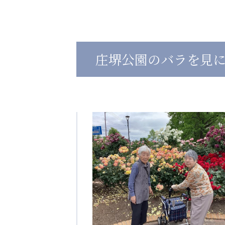
心の会
医療（共に生きる仲間達）
庄堺公園のバラを見
医療法人社団 美翔会
医療法人社団 デンタルケアコミ
聖心美容クリニック
フォレストデンタルクリニッ
S-Labo（渋谷院）
教育（共に生きる仲間達）