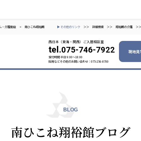
ム・介護施設
>
南ひこね翔裕館
▶ その他のリンク
＞＞
詳細検索
＞＞
翔裕館の介護
＞
西日本（東海・関西）ご入居相談室
tel.
075-746-7922
現地見
受付時間 平日 9:00〜18:00
採用などその他のお問い合わせ：075-256-8700
ャパン
一般社団法人 日本高齢者福祉協会
株式会社
技研
日本高齢者福祉協会
爽やかな
爽やかな
ーションズ
BLOG
元気事業団
株式会社 爽やかな風九州
株式会社 七星
南ひこね翔裕館ブログ
業団
爽やかな風九州
七星