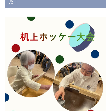
た！
日本高齢者福祉協会
株式会社 爽やかな風沖縄
株式会社 鷹揚館
爽やかな風 中部エリア
鷹揚館
爽やかな風 那覇エリア
社会福祉法人 共生会
特別養護老人ホーム 共生の家
株式会社 アジアメデカ元気事業団
アジアメデカ元気事業団
株式会社 爽やかな風九州
株式会社 七星
爽やかな風九州
七星
社会福祉法人 福ふく
株式会社 せきれい
福ふく
せきれい
社会福祉法人 心の会