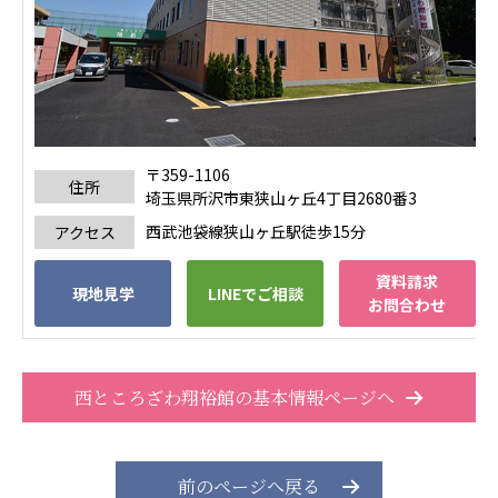
広州谷豊園
〒359-1106
住所
埼玉県所沢市東狭山ヶ丘4丁目2680番3
西武池袋線狭山ヶ丘駅徒歩15分
アクセス
資料請求
現地見学
LINEでご相談
お問合わせ
西ところざわ翔裕館の基本情報ページへ
前のページへ戻る