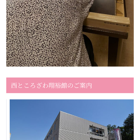
株式会社エネクト
株式会社 G.com R＆M
海外
海外グループ会社
美迪克（上海）商务咨询有限公司
共生（大連）商務諮詢有限公司
台灣善合股份有限公司
Angkor-Japan Friendship International
Hospital
クヴィアン小学校・カンボジア日本友好共生クヴ
ィアン中学校
西ところざわ翔裕館のご案内
カンボジア日本友好技術教育センター
NGO共生の家
G-COM JOINT STOCK COMPANY
海外子会社・合弁会社
瀋陽長者会
上海介護施設