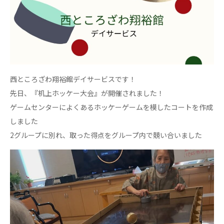
心の会
医療（共に生きる仲間達）
医療法人社団 美翔会
聖心美容クリニック
S-Labo（渋谷院）
西ところざわ翔裕館デイサービスです！
医療法人社団 デンタルケアコミュニティ
先日、『机上ホッケー大会』が開催されました！
フォレストデンタルクリニック
ゲームセンターによくあるホッケーゲームを模したコートを作成
しました
医療法人 共生会
2グループに別れ、取った得点をグループ内で競い合いました
松園病院介護医療院
松園第二病院
複合ケアセンターまつぞの
医療法人社団 鴻愛会
こうのす共生病院
OKP with Life クリニック
こうのすナーシングホーム共生園