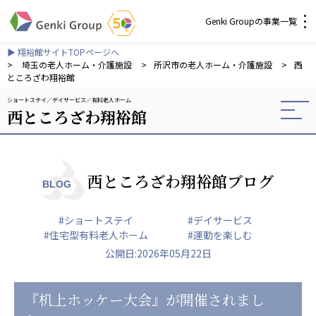
Genki Groupの事業一覧
▶ 翔裕館サイトTOPページへ
介護・福祉
>
埼玉の老人ホーム・介護施設
>
所沢市の老人ホーム・介護施設
>
西
ところざわ翔裕館
ショートステイ
デイサービス
有料老人ホーム
社会福祉法人 元気村グループ
西ところざわ翔裕館
社会福祉法人元気村
社会福祉法人長寿村
社会福祉法人長寿の里
社会福祉法人長寿の森
西ところざわ翔裕館ブログ
BLOG
社会福祉法人杜の村
#ショートステイ
#デイサービス
株式会社 サンガジャパン
#住宅型有料老人ホーム
#運動を楽しむ
株式会社日本遮蔽技研
公開日:2026年05月22日
サンガ共同組合
株式会社Genkiリレーションズ
『机上ホッケー大会』が開催されまし
一般社団法人 日本高齢者福祉協会