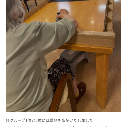
あげお共生の家
医療法人 京都翔医会
西京都病院
西京都クリニック
洛桂の郷
桂寿の郷
訪問看護ステーション秋桜
上桂の郷
ファミリエール吉祥院
教育（共に生きる仲間達）
学校法人明星学園
関東福祉専門学校
国際医療専門学校
浦和学院高等学校
明星幼稚園
志学会高等学校
各グループ1位と2位には賞品を贈呈いたしました
特定非営利活動法人ファイアーレッズメディカルスポ