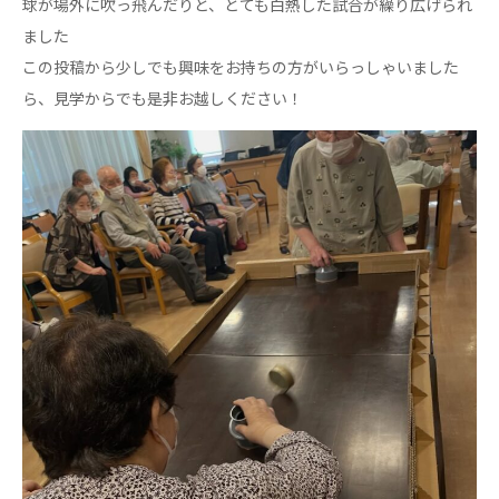
球が場外に吹っ飛んだりと、とても白熱した試合が繰り広げられ
ーツクラブ
ました
特定非営利活動法人アート応援隊
この投稿から少しでも興味をお持ちの方がいらっしゃいました
その他
ら、見学からでも是非お越しください！
Mediclude
株式会社アジアメデカ元気事業団
株式会社フラワーコミュニティ放送
Medicare Lead Japan
株式会社日本医科学研究所
特定非営利活動法人共生フォーラム
一般社団法人フードラボジャパン
特定非営利活動法人日本医療福祉機構
株式会社アメックファーマシー