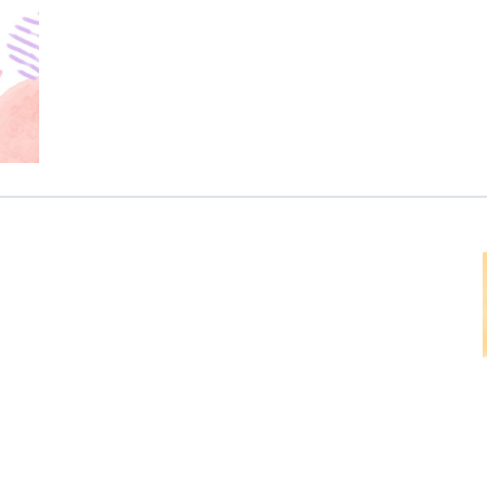
医療専門学校
浦和学院高等学校
明星幼稚園
ラブ
特定非営利活動法人アート応援隊
株式会社フラワーコミュニティ放送
Medicare Lead Japa
フードラボジャパン
特定非営利活動法人日本医療福祉機構
有限公司
台灣善合股份有限公司
Angkor-Japan Friendship