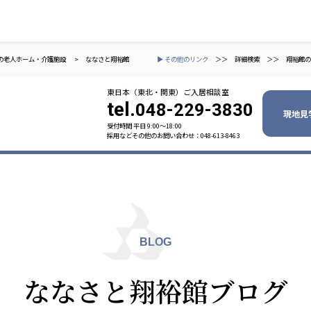
の老人ホーム・介護施設
>
ななさと翔裕館
▶ その他のリンク
＞＞
詳細検索
＞＞
翔裕館の
東日本（東北・関東）ご入居相談室
tel.
048-229-3830
現地見
受付時間 平日 9:00〜18:00
採用などその他のお問い合わせ：048-613-8463
ャパン
一般社団法人 日本高齢者福祉協会
株式会社
技研
日本高齢者福祉協会
爽やかな
爽やかな
ーションズ
BLOG
元気事業団
株式会社 爽やかな風九州
株式会社 七星
ななさと翔裕館ブログ
業団
爽やかな風九州
七星