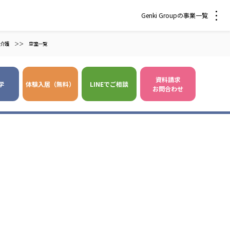
Genki Groupの事業一覧
介護
＞＞
空室一覧
資料請求
学
体験入居（無料）
LINEでご相談
お問合わせ
 爽やかな風沖縄
株式会社 鷹揚館
風 中部エリア
鷹揚館
風 那覇エリア
社会福祉法人 福ふく
株式会社 せきれい
福ふく
せきれい