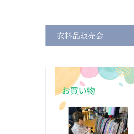
心の会
医療（共に生きる仲間達）
衣料品販売会
医療法人社団 美翔会
医療法人社団 デンタルケアコミ
聖心美容クリニック
フォレストデンタルクリニッ
S-Labo（渋谷院）
教育（共に生きる仲間達）