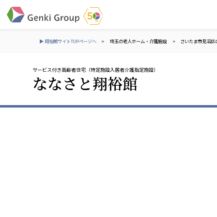
▶ 翔裕館サイトTOPページへ
>
埼玉の老人ホーム・介護施設
>
さいたま市見沼区
サービス付き高齢者住宅（特定施設入居者介護指定施設）
介護・福祉
ななさと翔裕館
社会福祉法人 元気村グループ
株式会社 サンガジ
社会福祉法人元気村
株式会社日本遮蔽
社会福祉法人長寿村
サンガ共同組合
社会福祉法人長寿の里
株式会社Genkiリレ
社会福祉法人長寿の森
社会福祉法人杜の村
社会福祉法人 共生会
株式会社 アジアメデカ
特別養護老人ホーム 共生の家
アジアメデカ元気事
社会福祉法人 心の会