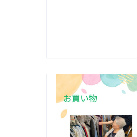
クヴィアン小学校・カンボジア日本友好共生クヴィアン中学校
海外子会社・合弁会社
瀋陽長者会
上海介護施設
広州谷豊園