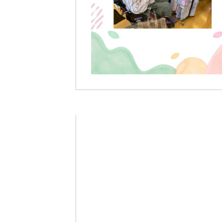
学校法人明星学園
関東福祉専門学校
国際
特定非営利活動法人ファイアーレッズメディカルスポーツク
その他
Mediclude
株式会社アジアメデカ元気事業団
特定非営利活動法人共生フォーラム
一般社団法人
株式会社エネクト
株式会社 G.com R＆M
海外
海外グループ会社
美迪克（上海）商务咨询有限公司
共生（大連）商務諮詢