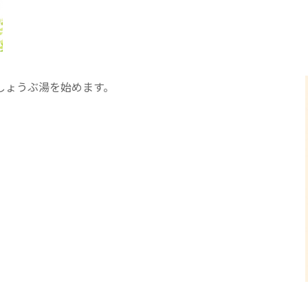
医療専門学校
浦和学院高等学校
明星幼稚園
ラブ
特定非営利活動法人アート応援隊
しょうぶ湯を始めます。
株式会社フラワーコミュニティ放送
Medicare Lead Japa
フードラボジャパン
特定非営利活動法人日本医療福祉機構
有限公司
台灣善合股份有限公司
Angkor-Japan Friendship