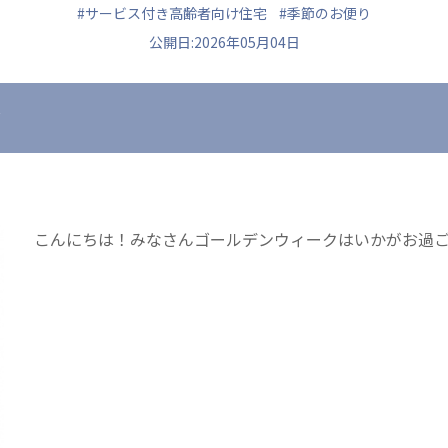
#サービス付き高齢者向け住宅
#季節のお便り
公開日:2026年05月04日
す
ュニティ
医療法人 共生会
医療法人社団 鴻愛
ク
松園病院介護医療院
こうのす共生病
松園第二病院
OKP with Lif
複合ケアセンターまつぞの
こうのすナーシ
こんにちは！みなさんゴールデンウィークはいかがお過
あげお共生の家