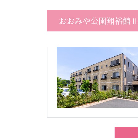
クヴィアン小学校・カンボジア日本友好共生クヴィアン中学校
海外子会社・合弁会社
おおみや公園翔裕館
瀋陽長者会
上海介護施設
広州谷豊園