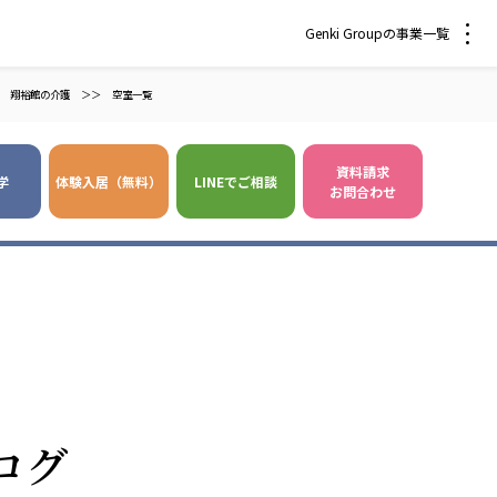
Genki Groupの事業一覧
翔裕館の介護
＞＞
空室一覧
資料請求
学
体験入居（無料）
LINEでご相談
お問合わせ
 爽やかな風沖縄
株式会社 鷹揚館
風 中部エリア
鷹揚館
風 那覇エリア
社会福祉法人 福ふく
株式会社 せきれい
ログ
福ふく
せきれい