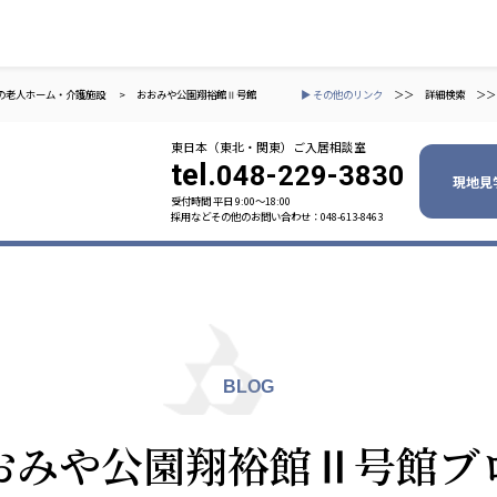
の老人ホーム・介護施設
>
おおみや公園翔裕館Ⅱ号館
▶ その他のリンク
＞＞
詳細検索
＞＞
東日本（東北・関東）ご入居相談室
tel.
048-229-3830
現地見
受付時間 平日 9:00〜18:00
採用などその他のお問い合わせ：048-613-8463
ャパン
一般社団法人 日本高齢者福祉協会
株式会社
技研
日本高齢者福祉協会
爽やかな
爽やかな
ーションズ
BLOG
元気事業団
株式会社 爽やかな風九州
株式会社 七星
おみや公園翔裕館Ⅱ号館ブ
業団
爽やかな風九州
七星