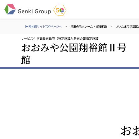
▶ 翔裕館サイトTOPページへ
>
埼玉の老人ホーム・介護施設
>
さいたま市見沼区
サービス付き高齢者住宅（特定施設入居者介護指定施設）
おおみや公園翔裕館Ⅱ号
介護・福祉
館
社会福祉法人 元気村グループ
株式会社 サンガジ
社会福祉法人元気村
株式会社日本遮蔽
社会福祉法人長寿村
サンガ共同組合
社会福祉法人長寿の里
株式会社Genkiリレ
社会福祉法人長寿の森
社会福祉法人杜の村
社会福祉法人 共生会
株式会社 アジアメデカ
お
特別養護老人ホーム 共生の家
アジアメデカ元気事
社会福祉法人 心の会