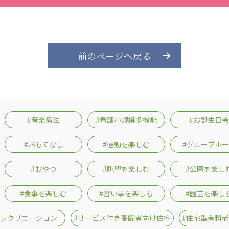
前のページへ戻る
#音楽療法
#看護小規模多機能
#お誕生日会
#おもてなし
#運動を楽しむ
#グループホ
#おやつ
#眺望を楽しむ
#公園を楽し
#食事を楽しむ
#習い事を楽しむ
#園芸を楽し
#レクリエーション
#サービス付き高齢者向け住宅
#住宅型有料