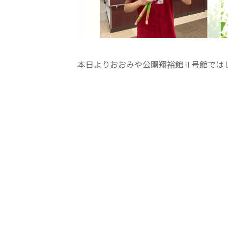
学校法人明星学園
関東福祉専門学校
国際
特定非営利活動法人ファイアーレッズメディカルスポーツク
本日よりおおみや公園翔裕館Ⅱ号館では
その他
Mediclude
株式会社アジアメデカ元気事業団
特定非営利活動法人共生フォーラム
一般社団法人
株式会社エネクト
株式会社 G.com R＆M
海外
海外グループ会社
美迪克（上海）商务咨询有限公司
共生（大連）商務諮詢