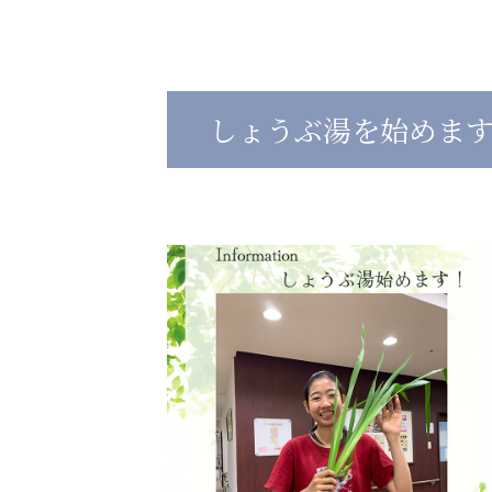
心の会
医療（共に生きる仲間達）
しょうぶ湯を始めま
医療法人社団 美翔会
医療法人社団 デンタルケアコミ
聖心美容クリニック
フォレストデンタルクリニッ
S-Labo（渋谷院）
教育（共に生きる仲間達）