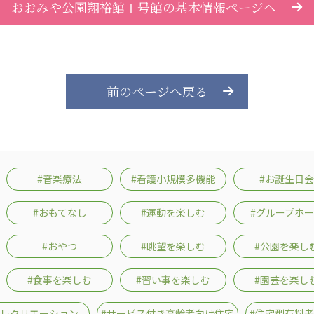
おおみや公園翔裕館Ⅰ号館の基本情報ページへ
前のページへ戻る
#音楽療法
#看護小規模多機能
#お誕生日会
#おもてなし
#運動を楽しむ
#グループホ
#おやつ
#眺望を楽しむ
#公園を楽し
#食事を楽しむ
#習い事を楽しむ
#園芸を楽し
#レクリエーション
#サービス付き高齢者向け住宅
#住宅型有料