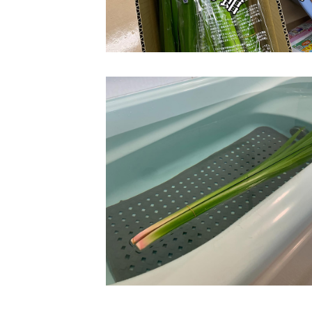
学校法人明星学園
関東福祉専門学校
国際
特定非営利活動法人ファイアーレッズメディカルスポーツク
その他
Mediclude
株式会社アジアメデカ元気事業団
特定非営利活動法人共生フォーラム
一般社団法人
株式会社エネクト
株式会社 G.com R＆M
海外
海外グループ会社
美迪克（上海）商务咨询有限公司
共生（大連）商務諮詢