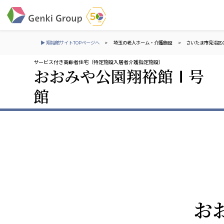
▶ 翔裕館サイトTOPページへ
>
埼玉の老人ホーム・介護施設
>
さいたま市見沼区
サービス付き高齢者住宅（特定施設入居者介護指定施設）
おおみや公園翔裕館Ⅰ号
介護・福祉
館
社会福祉法人 元気村グループ
株式会社 サンガジ
社会福祉法人元気村
株式会社日本遮蔽
社会福祉法人長寿村
サンガ共同組合
社会福祉法人長寿の里
株式会社Genkiリレ
社会福祉法人長寿の森
社会福祉法人杜の村
社会福祉法人 共生会
株式会社 アジアメデカ
お
特別養護老人ホーム 共生の家
アジアメデカ元気事
社会福祉法人 心の会