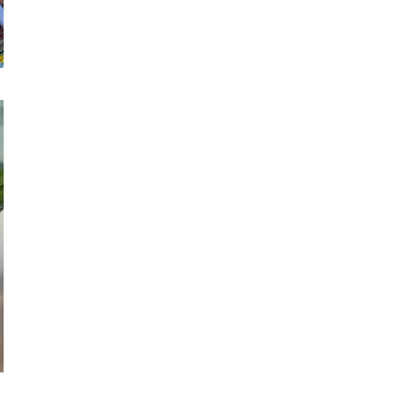
医療専門学校
浦和学院高等学校
明星幼稚園
ラブ
特定非営利活動法人アート応援隊
株式会社フラワーコミュニティ放送
Medicare Lead Japa
フードラボジャパン
特定非営利活動法人日本医療福祉機構
有限公司
台灣善合股份有限公司
Angkor-Japan Friendship