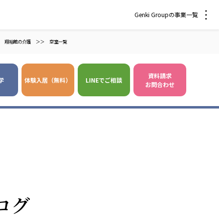
Genki Groupの事業一覧
翔裕館の介護
＞＞
空室一覧
資料請求
学
体験入居（無料）
LINEでご相談
お問合わせ
 爽やかな風沖縄
株式会社 鷹揚館
風 中部エリア
鷹揚館
風 那覇エリア
社会福祉法人 福ふく
株式会社 せきれい
ログ
福ふく
せきれい