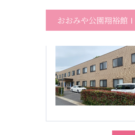
クヴィアン小学校・カンボジア日本友好共生クヴィアン中学校
海外子会社・合弁会社
おおみや公園翔裕館
瀋陽長者会
上海介護施設
広州谷豊園