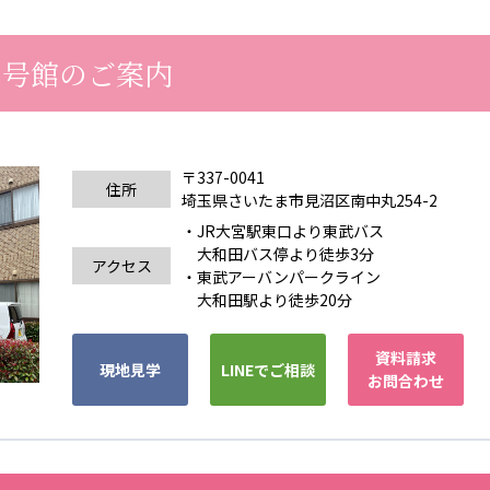
カンボジア日本友好技術教育センター
NGO共生の家
G
Ⅰ号館のご案内
〒337-0041
住所
埼玉県さいたま市見沼区南中丸254-2
・JR大宮駅東口より東武バス
大和田バス停より徒歩3分
アクセス
・東武アーバンパークライン
大和田駅より徒歩20分
資料請求
現地見学
LINEでご相談
お問合わせ