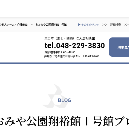
の老人ホーム・介護施設
>
おおみや公園翔裕館Ⅰ号館
▶ その他のリンク
＞＞
詳細検索
＞＞
東日本（東北・関東）ご入居相談室
tel.
048-229-3830
現地見
受付時間 平日 9:00〜18:00
採用などその他のお問い合わせ：048-613-8463
ャパン
一般社団法人 日本高齢者福祉協会
株式会社
技研
日本高齢者福祉協会
爽やかな
爽やかな
ーションズ
BLOG
元気事業団
株式会社 爽やかな風九州
株式会社 七星
おみや公園翔裕館Ⅰ号館ブ
業団
爽やかな風九州
七星