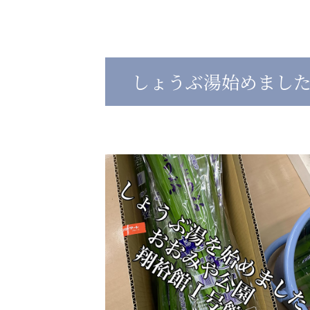
心の会
医療（共に生きる仲間達）
しょうぶ湯始めまし
医療法人社団 美翔会
医療法人社団 デンタルケアコミ
聖心美容クリニック
フォレストデンタルクリニッ
S-Labo（渋谷院）
教育（共に生きる仲間達）