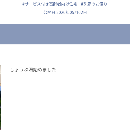
#サービス付き高齢者向け住宅
#季節のお便り
公開日:2026年05月02日
た
ュニティ
医療法人 共生会
医療法人社団 鴻愛
ク
松園病院介護医療院
こうのす共生病
松園第二病院
OKP with Lif
複合ケアセンターまつぞの
こうのすナーシ
しょうぶ湯始めました
あげお共生の家