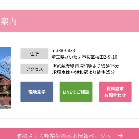
カンボジア日本友好技術教育センター
NGO共生の家
G
ご案内
〒338-0833
住所
埼玉県さいたま市桜区桜田2-9-10
JR武蔵野線 西浦和駅より徒歩16分
アクセス
JR埼京線 中浦和駅より徒歩25分
資料請求
現地見学
LINEでご相談
お問合わせ
浦和さくら翔裕館の基本情報ページへ