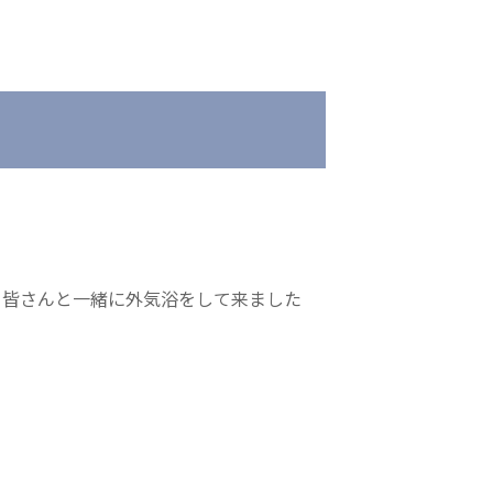
会
医療法人 京都翔医会
院
西京都病院
e クリニック
西京都クリニック
ングホーム共生園
洛桂の郷
桂寿の郷
、皆さんと一緒に外気浴をして来ました
訪問看護ステーション秋桜
上桂の郷
ファミリエール吉祥院