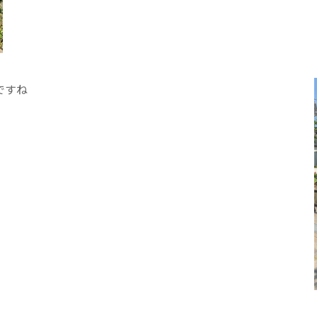
医療専門学校
浦和学院高等学校
明星幼稚園
ラブ
特定非営利活動法人アート応援隊
ですね
株式会社フラワーコミュニティ放送
Medicare Lead Japa
フードラボジャパン
特定非営利活動法人日本医療福祉機構
有限公司
台灣善合股份有限公司
Angkor-Japan Friendship