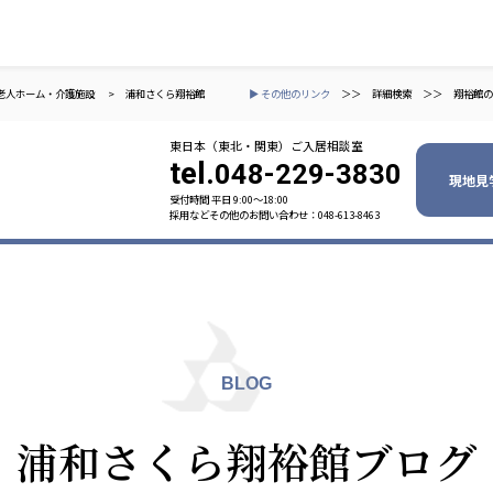
老人ホーム・介護施設
>
浦和さくら翔裕館
▶ その他のリンク
＞＞
詳細検索
＞＞
翔裕館の
東日本（東北・関東）ご入居相談室
tel.
048-229-3830
現地見
受付時間 平日 9:00〜18:00
採用などその他のお問い合わせ：048-613-8463
ャパン
一般社団法人 日本高齢者福祉協会
株式会社
技研
日本高齢者福祉協会
爽やかな
爽やかな
ーションズ
BLOG
元気事業団
株式会社 爽やかな風九州
株式会社 七星
浦和さくら翔裕館ブログ
業団
爽やかな風九州
七星