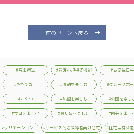
前のページへ戻る
#音楽療法
#看護小規模多機能
#お誕生日会
#おもてなし
#運動を楽しむ
#グループホ
#おやつ
#眺望を楽しむ
#公園を楽し
#食事を楽しむ
#習い事を楽しむ
#園芸を楽し
#レクリエーション
#サービス付き高齢者向け住宅
#住宅型有料