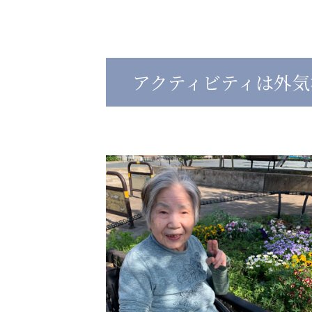
心の会
医療（共に生きる仲間達）
アクティビティは外気
医療法人社団 美翔会
医療法人社団 デンタルケアコミ
聖心美容クリニック
フォレストデンタルクリニッ
S-Labo（渋谷院）
教育（共に生きる仲間達）