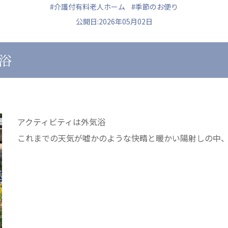
#介護付有料老人ホーム
#季節のお便り
公開日:2026年05月02日
浴
ュニティ
医療法人 共生会
医療法人社団 鴻愛
ク
松園病院介護医療院
こうのす共生病
松園第二病院
OKP with Lif
複合ケアセンターまつぞの
こうのすナーシ
アクティビティは外気浴
あげお共生の家
これまでの天気が嘘かのような快晴と暖かい陽射しの中