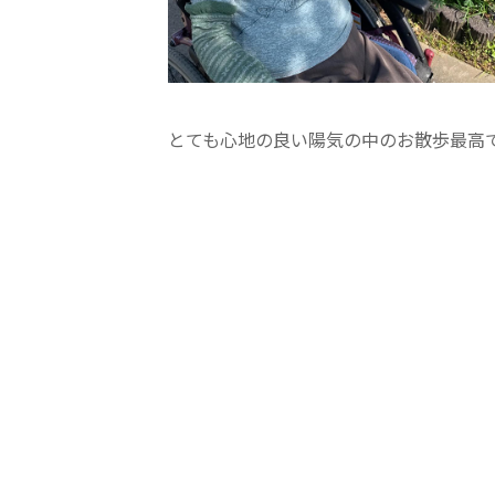
学校法人明星学園
関東福祉専門学校
国際
特定非営利活動法人ファイアーレッズメディカルスポーツク
とても心地の良い陽気の中のお散歩最高
その他
Mediclude
株式会社アジアメデカ元気事業団
特定非営利活動法人共生フォーラム
一般社団法人
株式会社エネクト
株式会社 G.com R＆M
海外
海外グループ会社
美迪克（上海）商务咨询有限公司
共生（大連）商務諮詢