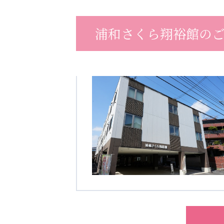
クヴィアン小学校・カンボジア日本友好共生クヴィアン中学校
海外子会社・合弁会社
浦和さくら翔裕館の
瀋陽長者会
上海介護施設
広州谷豊園