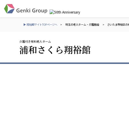
▶ 翔裕館サイトTOPページへ
>
埼玉の老人ホーム・介護施設
>
さいたま市桜区の
介護付き有料老人ホーム
介護・福祉
浦和さくら翔裕館
社会福祉法人 元気村グループ
株式会社 サンガジ
社会福祉法人元気村
株式会社日本遮蔽
社会福祉法人長寿村
サンガ共同組合
社会福祉法人長寿の里
株式会社Genkiリレ
社会福祉法人長寿の森
社会福祉法人杜の村
社会福祉法人 共生会
株式会社 アジアメデカ
特別養護老人ホーム 共生の家
アジアメデカ元気事
社会福祉法人 心の会