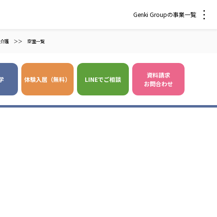
Genki Groupの事業一覧
介護
＞＞
空室一覧
資料請求
学
体験入居（無料）
LINEでご相談
お問合わせ
 爽やかな風沖縄
株式会社 鷹揚館
風 中部エリア
鷹揚館
風 那覇エリア
社会福祉法人 福ふく
株式会社 せきれい
福ふく
せきれい