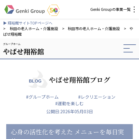
Genki Groupの事業一覧
▶ 翔裕館サイトTOPページへ
介護・福祉
>
秋田の老人ホーム・介護施設
>
秋田市の老人ホーム・介護施設
>
や
ばせ翔裕館
グループホーム
社会福祉法人 元気村グループ
やばせ翔裕館
社会福祉法人元気村
社会福祉法人長寿村
社会福祉法人長寿の里
社会福祉法人長寿の森
やばせ翔裕館ブログ
BLOG
社会福祉法人杜の村
#グループホーム
#レクリエーション
株式会社 サンガジャパン
#運動を楽しむ
株式会社日本遮蔽技研
公開日:2026年05月03日
サンガ共同組合
株式会社Genkiリレーションズ
心身の活性化を考えた メニューを毎日実
一般社団法人 日本高齢者福祉協会