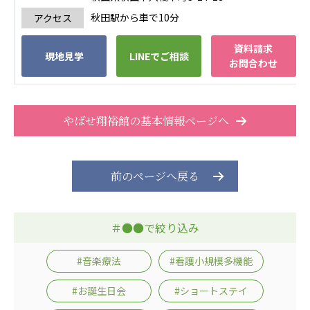
秋田駅から車で10分
アクセス
資料請求
現地見学
LINEでご相談
お問合わせ
やばせ翔裕館の基本情報ページへ
前のページへ戻る
＃●●で絞り込み
#音楽療法
#看護小規模多機能
#お誕生日会
#ショートステイ