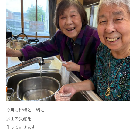
株式会社エネクト
株式会社 G.com R＆M
海外
海外グループ会社
美迪克（上海）商务咨询有限公司
共生（大連）商務諮詢有限公司
台灣善合股份有限公司
Angkor-Japan Friendship International
Hospital
クヴィアン小学校・カンボジア日本友好共生クヴ
ィアン中学校
カンボジア日本友好技術教育センター
NGO共生の家
G-COM JOINT STOCK COMPANY
今月も皆様と一緒に
海外子会社・合弁会社
沢山の笑顔を
瀋陽長者会
作っていきます
上海介護施設