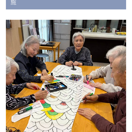
施
日本高齢者福祉協会
株式会社 爽やかな風沖縄
株式会社 鷹揚館
爽やかな風 中部エリア
鷹揚館
爽やかな風 那覇エリア
社会福祉法人 共生会
特別養護老人ホーム 共生の家
株式会社 アジアメデカ元気事業団
アジアメデカ元気事業団
株式会社 爽やかな風九州
株式会社 七星
爽やかな風九州
七星
社会福祉法人 福ふく
株式会社 せきれい
福ふく
せきれい
社会福祉法人 心の会