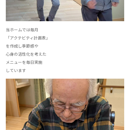
あげお共生の家
医療法人 京都翔医会
西京都病院
当ホームでは毎月
西京都クリニック
「アクテビティ計画表」
洛桂の郷
を作成し季節感や
桂寿の郷
心身の活性化を考えた
訪問看護ステーション秋桜
メニューを毎日実施
上桂の郷
しています
ファミリエール吉祥院
教育（共に生きる仲間達）
学校法人明星学園
関東福祉専門学校
国際医療専門学校
浦和学院高等学校
明星幼稚園
志学会高等学校
特定非営利活動法人ファイアーレッズメディカルスポ