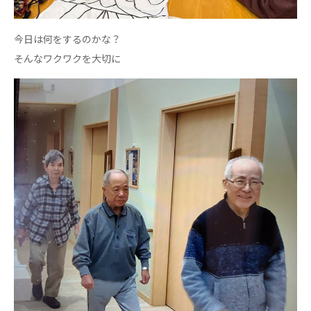
心の会
医療（共に生きる仲間達）
今日は何をするのかな？
そんなワクワクを大切に
医療法人社団 美翔会
聖心美容クリニック
S-Labo（渋谷院）
医療法人社団 デンタルケアコミュニティ
フォレストデンタルクリニック
医療法人 共生会
松園病院介護医療院
松園第二病院
複合ケアセンターまつぞの
医療法人社団 鴻愛会
こうのす共生病院
OKP with Life クリニック
こうのすナーシングホーム共生園