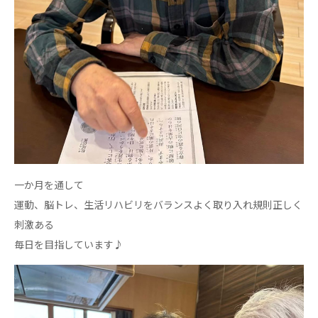
ーツクラブ
特定非営利活動法人アート応援隊
その他
Mediclude
株式会社アジアメデカ元気事業団
株式会社フラワーコミュニティ放送
Medicare Lead Japan
一か月を通して
株式会社日本医科学研究所
運動、脳トレ、生活リハビリをバランスよく取り入れ規則正しく
特定非営利活動法人共生フォーラム
刺激ある
一般社団法人フードラボジャパン
毎日を目指しています♪
特定非営利活動法人日本医療福祉機構
株式会社アメックファーマシー