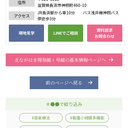
住所
株式会社エネクト
株式会社 G.com R＆M
滋賀県長浜市神照町460-10
海外
JR長浜駅から車10分 バス浅井線神照バス
アクセス
停徒歩3分
海外グループ会社
資料請求
現地見学
LINEでご相談
美迪克（上海）商务咨询有限公司
お問合わせ
共生（大連）商務諮詢有限公司
台灣善合股份有限公司
Angkor-Japan Friendship International
北ながはま翔裕館Ⅰ号館の基本情報ページへ
Hospital
クヴィアン小学校・カンボジア日本友好共生クヴ
ィアン中学校
前のページへ戻る
カンボジア日本友好技術教育センター
NGO共生の家
G-COM JOINT STOCK COMPANY
＃●●で絞り込み
海外子会社・合弁会社
瀋陽長者会
#音楽療法
#看護小規模多機能
上海介護施設