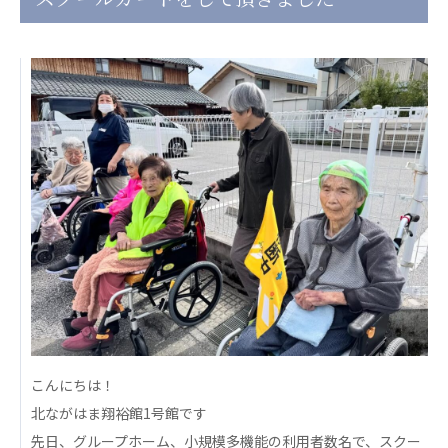
日本高齢者福祉協会
株式会社 爽やかな風沖縄
株式会社 鷹揚館
爽やかな風 中部エリア
鷹揚館
爽やかな風 那覇エリア
社会福祉法人 共生会
特別養護老人ホーム 共生の家
株式会社 アジアメデカ元気事業団
アジアメデカ元気事業団
株式会社 爽やかな風九州
株式会社 七星
爽やかな風九州
七星
社会福祉法人 福ふく
株式会社 せきれい
こんにちは！
福ふく
せきれい
北ながはま翔裕館1号館です
社会福祉法人 心の会
先日、グループホーム、小規模多機能の利用者数名で、スクー