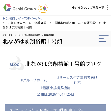
Genki Groupの事業一覧
▶ 翔裕館サイトTOPページへ
介護・福祉
>
滋賀の老人ホーム・介護施設
>
長浜市の老人ホーム・介護施設
>
北
ながはま翔裕館Ⅰ号館
グループホーム
サービス付き高齢者住宅
小規模多機能
社会福祉法人 元気村グループ
北ながはま翔裕館Ⅰ号館
社会福祉法人元気村
社会福祉法人長寿村
社会福祉法人長寿の里
社会福祉法人長寿の森
北ながはま翔裕館Ⅰ号館ブログ
BLOG
社会福祉法人杜の村
#サービス付き高齢者向け
株式会社 サンガジャパン
#グループホーム
住宅
株式会社日本遮蔽技研
#看護小規模多機能
サンガ共同組合
公開日:2026年04月25日
株式会社Genkiリレーションズ
一般社団法人 日本高齢者福祉協会
スクールガードをして頂きました