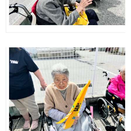
あげお共生の家
医療法人 京都翔医会
西京都病院
西京都クリニック
洛桂の郷
桂寿の郷
訪問看護ステーション秋桜
上桂の郷
ファミリエール吉祥院
教育（共に生きる仲間達）
学校法人明星学園
関東福祉専門学校
国際医療専門学校
浦和学院高等学校
明星幼稚園
志学会高等学校
特定非営利活動法人ファイアーレッズメディカルスポ