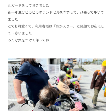
心の会
ルガードをして頂きました
医療（共に生きる仲間達）
新一年生はピカピカのランドセルを背負って、頑張って歩いて
ました
医療法人社団 美翔会
とても可愛くて、利用者様は「おかえりー」と笑顔でお迎えし
聖心美容クリニック
て下さいました
S-Labo（渋谷院）
みんな気をつけて帰ってね
医療法人社団 デンタルケアコミュニティ
フォレストデンタルクリニック
医療法人 共生会
松園病院介護医療院
松園第二病院
複合ケアセンターまつぞの
医療法人社団 鴻愛会
こうのす共生病院
OKP with Life クリニック
こうのすナーシングホーム共生園