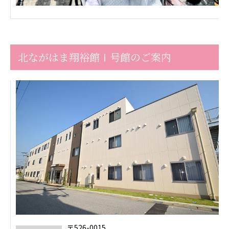
ーツクラブ
特定非営利活動法人アート応援隊
その他
北ながはま翔裕館Ⅰ号館のご案内
Mediclude
株式会社アジアメデカ元気事業団
株式会社フラワーコミュニティ放送
Medicare Lead Japan
株式会社日本医科学研究所
特定非営利活動法人共生フォーラム
一般社団法人フードラボジャパン
特定非営利活動法人日本医療福祉機構
株式会社アメックファーマシー
〒526-0015