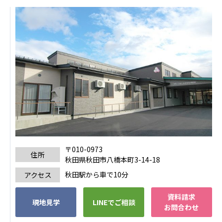
株式会社エネクト
株式会社 G.com R＆M
海外
海外グループ会社
美迪克（上海）商务咨询有限公司
共生（大連）商務諮詢有限公司
台灣善合股份有限公司
Angkor-Japan Friendship International
Hospital
クヴィアン小学校・カンボジア日本友好共生クヴ
ィアン中学校
カンボジア日本友好技術教育センター
〒010-0973
住所
NGO共生の家
秋田県秋田市八橋本町3-14-18
G-COM JOINT STOCK COMPANY
秋田駅から車で10分
アクセス
海外子会社・合弁会社
資料請求
現地見学
LINEでご相談
瀋陽長者会
お問合わせ
上海介護施設