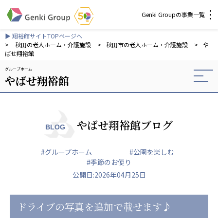
Genki Groupの事業一覧
▶ 翔裕館サイトTOPページへ
介護・福祉
>
秋田の老人ホーム・介護施設
>
秋田市の老人ホーム・介護施設
>
や
ばせ翔裕館
グループホーム
社会福祉法人 元気村グループ
やばせ翔裕館
社会福祉法人元気村
社会福祉法人長寿村
社会福祉法人長寿の里
社会福祉法人長寿の森
やばせ翔裕館ブログ
BLOG
社会福祉法人杜の村
#グループホーム
#公園を楽しむ
株式会社 サンガジャパン
#季節のお便り
株式会社日本遮蔽技研
公開日:2026年04月25日
サンガ共同組合
株式会社Genkiリレーションズ
ドライブの写真を追加で載せます♪
一般社団法人 日本高齢者福祉協会