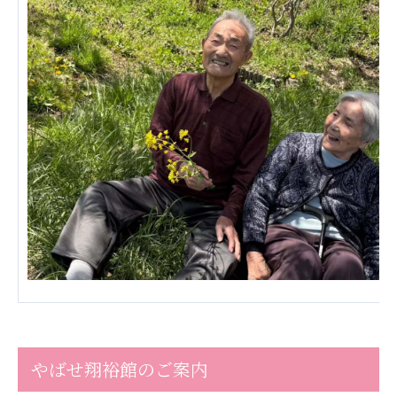
ーツクラブ
特定非営利活動法人アート応援隊
その他
Mediclude
株式会社アジアメデカ元気事業団
株式会社フラワーコミュニティ放送
Medicare Lead Japan
株式会社日本医科学研究所
特定非営利活動法人共生フォーラム
一般社団法人フードラボジャパン
特定非営利活動法人日本医療福祉機構
やばせ翔裕館のご案内
株式会社アメックファーマシー