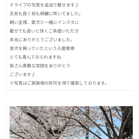
心の会
ドライブの写真を追加で載せます♪
医療（共に生きる仲間達）
天気も良く桜も綺麗に咲いてました。
飼い主様、愛犬と一緒にインスタに
医療法人社団 美翔会
載せても良いと快くご承諾いただき
聖心美容クリニック
本当にありがとうございました。
S-Labo（渋谷院）
昔犬を飼っていたという入居者様
医療法人社団 デンタルケアコミュニティ
とても喜んでおられますね
フォレストデンタルクリニック
皆さん素敵な笑顔をありがとう
ございます♪
医療法人 共生会
※写真はご家族様の許可を得て撮影しております。
松園病院介護医療院
松園第二病院
複合ケアセンターまつぞの
医療法人社団 鴻愛会
こうのす共生病院
OKP with Life クリニック
こうのすナーシングホーム共生園