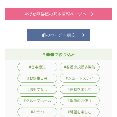
広州谷豊園
やばせ翔裕館の基本情報ページへ
前のページへ戻る
＃●●で絞り込み
#音楽療法
#看護小規模多機能
#お誕生日会
#ショートステイ
#おもてなし
#運動を楽しむ
#グループホーム
#季節のお便り
#おやつ
#眺望を楽しむ