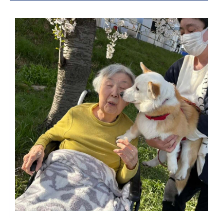
日本高齢者福祉協会
株式会社 爽やかな風沖縄
株式会社 鷹揚館
爽やかな風 中部エリア
鷹揚館
爽やかな風 那覇エリア
社会福祉法人 共生会
特別養護老人ホーム 共生の家
株式会社 アジアメデカ元気事業団
アジアメデカ元気事業団
株式会社 爽やかな風九州
株式会社 七星
爽やかな風九州
七星
社会福祉法人 福ふく
株式会社 せきれい
福ふく
せきれい
社会福祉法人 心の会