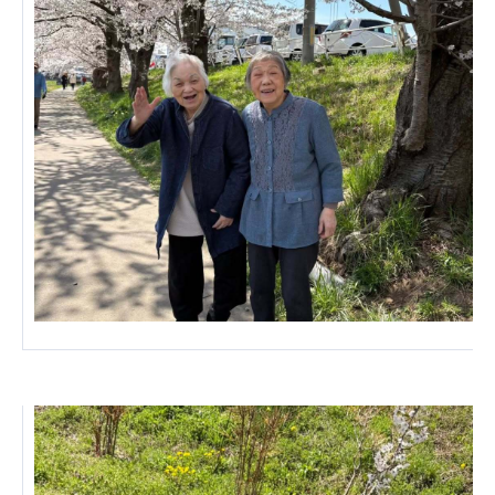
あげお共生の家
医療法人 京都翔医会
西京都病院
西京都クリニック
洛桂の郷
桂寿の郷
訪問看護ステーション秋桜
上桂の郷
ファミリエール吉祥院
教育（共に生きる仲間達）
学校法人明星学園
関東福祉専門学校
国際医療専門学校
浦和学院高等学校
明星幼稚園
志学会高等学校
特定非営利活動法人ファイアーレッズメディカルスポ